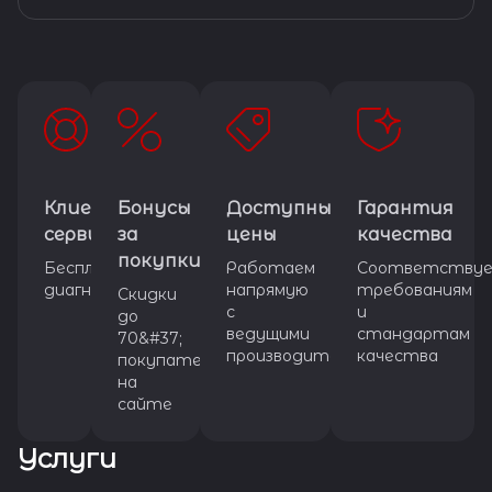
Клиентский
Бонусы
Доступные
Гарантия
сервис
за
цены
качества
покупки
Бесплатная
Работаем
Соответству
диагностика
напрямую
требованиям
Скидки
с
и
до
ведущими
стандартам
70&#37;
производителями
качества
покупателям
на
сайте
Услуги