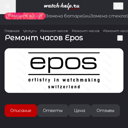
Ремонт часов
Замена батарейки
Замена стекла
Главная
Услуги
Ремонт часов
Ремонт часов
Ремонт час
Ремонт часов Epos
Описание
Ответы
Цена
Отзывы