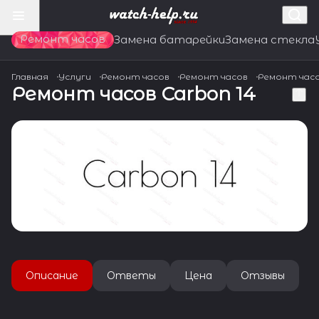
Ремонт часов
Замена батарейки
Замена стекла
Главная
Услуги
Ремонт часов
Ремонт часов
Ремонт час
Ремонт часов Carbon 14
Описание
Ответы
Цена
Отзывы