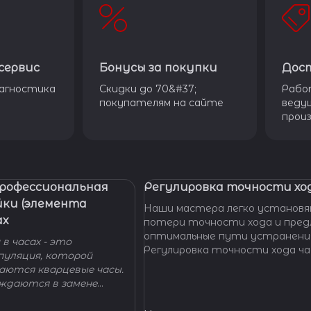
сервис
Бонусы за покупки
Дос
агностика
Скидки до 70&#37;
Рабо
покупателям на сайте
веду
прои
Профессиональная
Регулировка точности ход
йки (элемента
Наши мастера легко установя
ах
потери точности хода и пре
оптимальные пути устранени
в часах - это
Регулировка точности хода ча
пуляция, которой
проводится таким образом, ч
гаются кварцевые часы.
отклонение не превышало доп
уждаются в замене
производителем погрешности
 - добро пожаловать в