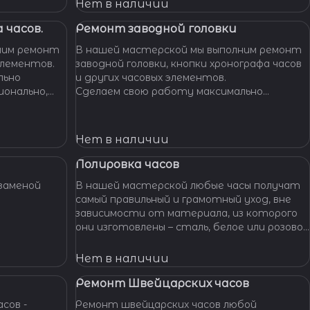
Нет в наличии
 часов.
Ремонт заводной головки
ним ремонт
В нашей мастерской мы выполним ремонт
элементов.
заводной головки, кнопки хронографа часов
льно
и других часовых элементов.
ионально,
Сделаем свою работу максимально
их часов.
бережно, аккуратно и профессионально,
устраним любые неполадки ваших часов.
Нет в наличии
Полировка часов
заменой
В нашей мастерской любые часы получат
самый правильный и грамотный уход, вне
зависимости от материала, из которого
они изготовлены – сталь, белое или розовое
золото, титан, алюминий и т. п. – наши
специалисты отполируют практически
Нет в наличии
любой материал.
Ремонт Швейцарских часов
сов -
Ремонт швейцарских часов любой