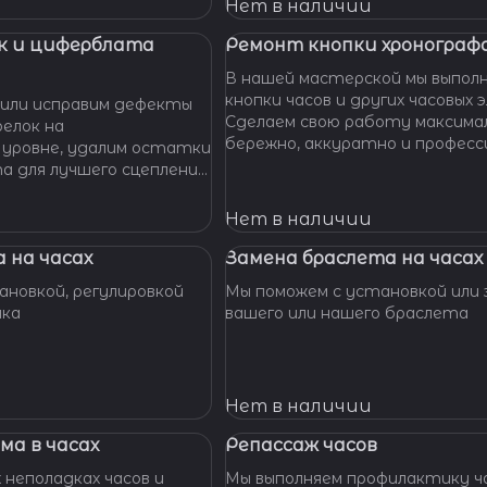
 Наши мастера с
Нет в наличии
омогут вам решить
произведут замену
к и циферблата
Ремонт кнопки хронографа
сионально, быстро,
В нашей мастерской мы выпол
доступной цене.
кнопки часов и других часовых 
или исправим дефекты
Сделаем свою работу максима
елок на
бережно, аккуратно и професс
 уровне, удалим остатки
устраним любые неполадки ваш
та для лучшего сцепления
их. Закрепим слетевшие
амни. Восстановим
Нет в наличии
ата к механизму.
 на часах
Замена браслета на часах
новкой, регулировкой
Мы поможем с установкой или 
шка
вашего или нашего браслета
Нет в наличии
ма в часах
Репассаж часов
 неполадках часов и
Мы выполняем профилактику ча