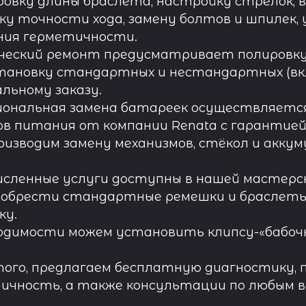
овку длины браслета, настройку стрелок, 
ку точности хода, замену болтов и шпилек, 
ния герметичности.
ческий ремонт предусматривает полировку к
тановку стандартных и нестандартных (вк
льному заказу.
иональная замена батареек осуществляется
в питания от компании Renata с гарантией 
роизводим замену механизмов, стёкол и акку
исленные услуги доступны в нашей мастерск
обрести стандартные ремешки и браслеты д
ку.
одимости можем установить клипсу-«бабочк
ого, предлагаем бесплатную диагностику, 
ичность, а также консультации по любым во