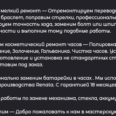
 мелкий ремонт
— Отремонтируем переводну
 браслет, поправим стрелки, профессионал
уем точность хода, заменим болт или шпил
ности и выполним тому подобные работы.
ём косметический ремонт часов
— Полировка
ние, Золочение, Гальваника. Чистка часов. 
отовление и установка не стандартных сте
отовим под заказ.
нально заменим батарейки в часах .
Мы испо
роизводства Renata. С гарантией 18 месяцев
работы по замене механизма, стекла, аккуму
этим —
Добро пожаловать к нам в мастерскую