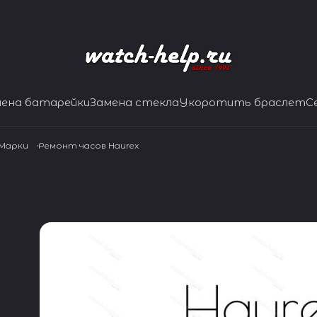
мена батарейки
Замена стекла
Укоротить браслет
С
 Марки
Ремонт часов Haurex