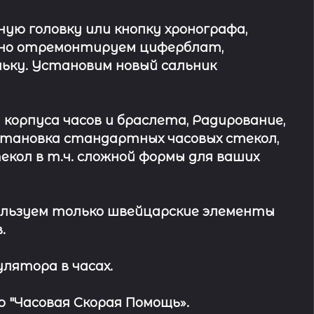
ю головку или кнопку хронографа,
ьно отремонтируем циферблат,
ьку. Установим новый сальник
 корпуса часов и браслета, Радирование,
Установка стандартных часовых стекол,
кол в т.ч. сложной формы для ваших
льзуем только швейцарские элементы
.
лятора в часах.
 "Часовая Скорая Помощь».