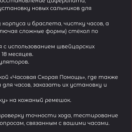
восстановление циферблата,
установку новых сальников для
орпуса и браслета, чистку часов, а
лючая сложные формы) стёкол по
 с использованием швейцарских
18 месяцев.
муляторов.
ой «Часовая Скорая Помощь», где также
ля часов, заказать их установку и
у» на кожаный ремешок.
проверку точности хода, тестирование
просам, связанным с вашими часами.