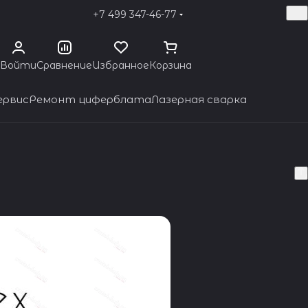
+7 499 347-46-77
Войти
Сравнение
Избранное
Корзина
ервис
Ремонт циферблата
Лазерная сварка