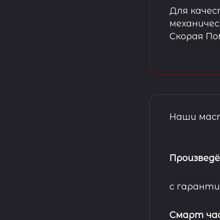
Для качес
механичес
Скорая П
Наши маст
Произведё
с гаранти
Смарт ча