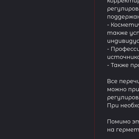
корректир
регулиров
поддержа
- Космети
также ус
индивидуа
- Професс
источнико
- Также п
Все переч
можно при
регулиров
При необх
Помимо эт
на гермет