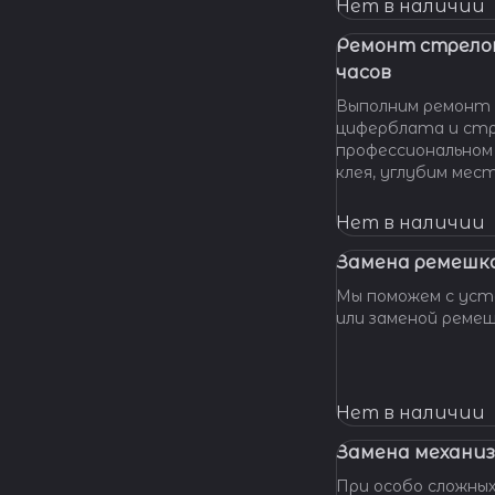
нашу мастерскую!
Нет в наличии
удовольствием п
вашу проблему и 
Ремонт стрело
батарейки профес
часов
качественно и по 
Выполним ремонт 
циферблата и стр
профессиональном
клея, углубим мес
клея и направляющ
стрелки, метки, к
Нет в наличии
крепления цифербл
Замена ремешка
Мы поможем с уста
или заменой реме
Нет в наличии
Замена механиз
При особо сложных