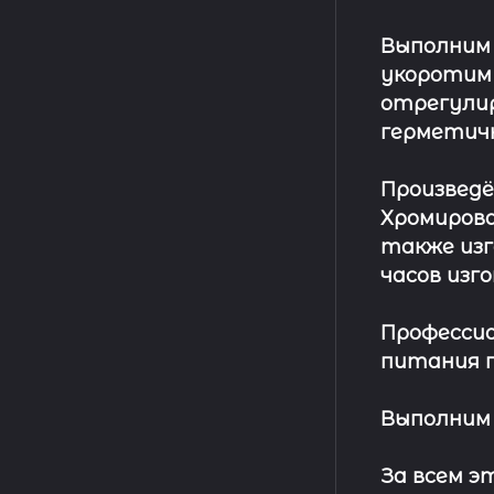
Выполним
укоротим
отрегулир
герметич
Произвед
Хромирова
также изг
часов изг
Профессио
питания п
Выполним 
За всем 