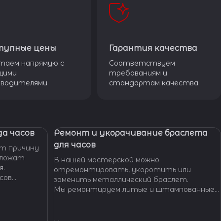
тупные цены
Гарантия качества
таем напрямую с
Соответствуем
щими
требованиям и
зводителями
стандартам качества
а часов
Ремонт и укорачивание браслета
для часов
т причину
дложат
В нашей мастерской можно
я.
отремонтировать, укоротить или
сов
заменить металлический браслет.
тобы
Мы ремонтируем литые и штампованные
ущенной
браслеты даже с самыми сложными по
.
форме и внешнему виду звеньями, чистим и
освежаем их внешний вид,