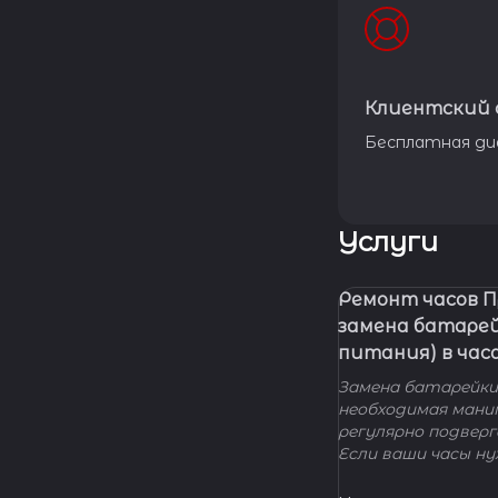
Клиентский 
Бесплатная ди
Услуги
Ремонт часов 
замена батаре
питания) в час
Замена батарейки 
необходимая мани
регулярно подвер
Если ваши часы н
элемента питания