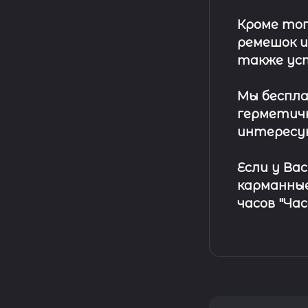
Кроме тог
ремешок
и
также ус
Мы беспла
герметичн
интересу
Если у Ва
карманные
часов "Ча