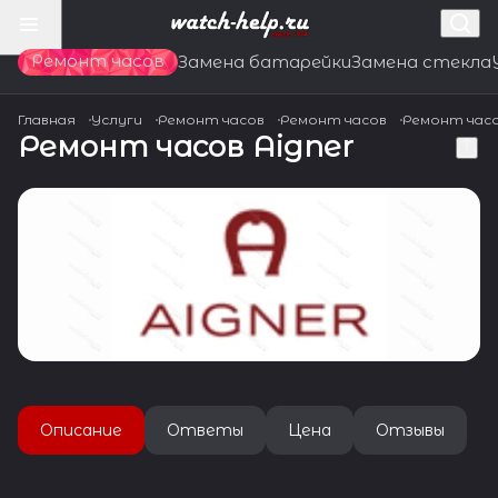
Ремонт часов
Замена батарейки
Замена стекла
Главная
Услуги
Ремонт часов
Ремонт часов
Ремонт час
Ремонт часов Aigner
Описание
Ответы
Цена
Отзывы