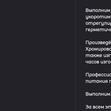
Выполним
укоротим
отрегулир
герметич
Произвед
Хромирова
также изг
часов изг
Профессио
питания п
Выполним 
За всем 