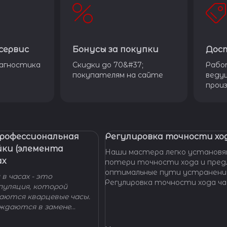
сервис
Бонусы за покупки
Дос
агностика
Скидки до 70&#37;
Рабо
покупателям на сайте
веду
прои
Профессиональная
Регулировка точности ход
йки (элемента
Наши мастера легко установя
ах
потери точности хода и пре
оптимальные пути устранени
в часах - это
Регулировка точности хода ча
пуляция, которой
проводится таким образом, ч
гаются кварцевые часы.
отклонение не превышало доп
уждаются в замене
производителем погрешности
 - добро пожаловать в