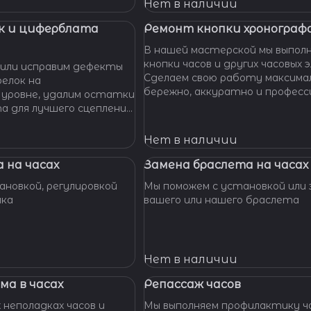
 Наши мастера с
Нет в наличии
омогут вам решить
произведут замену
к и циферблата
Ремонт кнопки хронографа
сионально, быстро,
В нашей мастерской мы выпол
доступной цене.
кнопки часов и других часовых 
или исправим дефекты
Сделаем свою работу максима
елок на
бережно, аккуратно и професс
 уровне, удалим остатки
устраним любые неполадки ваш
та для лучшего сцепления
их. Закрепим слетевшие
амни. Восстановим
Нет в наличии
ата к механизму.
 на часах
Замена браслета на часах
новкой, регулировкой
Мы поможем с установкой или 
шка
вашего или нашего браслета
Нет в наличии
ма в часах
Репассаж часов
 неполадках часов и
Мы выполняем профилактику ча