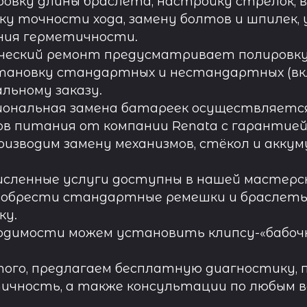
овку длины браслета, настройку стрелок, 
ку точности хода, замену болтов и шпилек, 
ния герметичности.
ческий ремонт предусматривает полировку к
тановку стандартных и нестандартных (вк
льному заказу.
иональная замена батареек осуществляется
в питания от компании Renata с гарантией 
роизводим замену механизмов, стёкол и акку
исленные услуги доступны в нашей мастерск
обрести стандартные ремешки и браслеты д
ку.
одимости можем установить клипсу-«бабочк
ого, предлагаем бесплатную диагностику, 
ичность, а также консультации по любым во