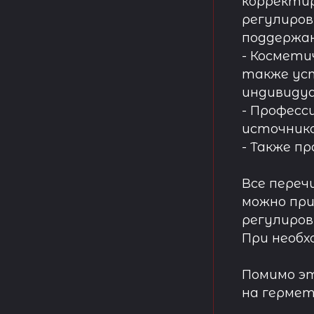
корректир
регулиров
поддержа
- Космети
также ус
индивидуа
- Професс
источнико
- Также п
Все переч
можно при
регулиров
При необх
Помимо эт
на гермет