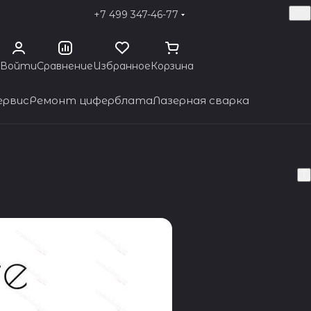
+7 499 347-46-77
Войти
Сравнение
Избранное
Корзина
ервис
Ремонт циферблата
Лазерная сварка