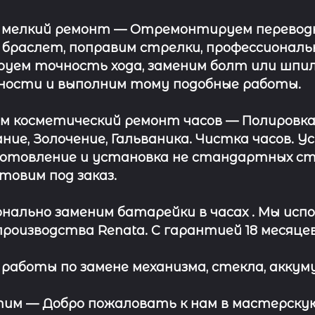
 мелкий ремонт
— Отремонтируем переводну
 браслет, поправим стрелки, профессионал
уем точность хода, заменим болт или шпил
ности и выполним тому подобные работы.
ём косметический ремонт часов
— Полировка
ние, Золочение, Гальваника. Чистка часов. 
отовление и установка не стандартных сте
отовим под заказ.
нально заменим батарейки в часах .
Мы испо
роизводства Renata. С гарантией 18 месяцев
работы по замене механизма, стекла, аккуму
этим —
Добро пожаловать к нам в мастерскую