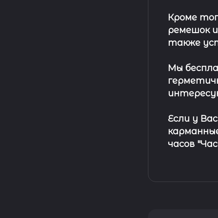
Кроме тог
ремешок
и
также ус
Мы беспла
герметичн
интересу
Если у Ва
карманные
часов "Ча