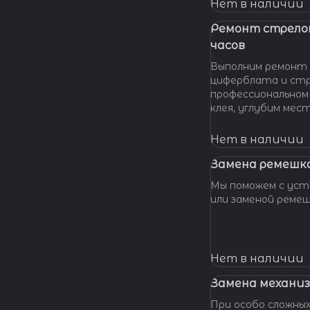
нашу мастерскую!
Нет в наличии
удовольствием п
вашу проблему и 
Ремонт стрело
батарейки профес
часов
качественно и по 
Выполним ремонт 
циферблата и стр
профессиональном
клея, углубим мес
клея и направляющ
стрелки, метки, к
Нет в наличии
крепления цифербл
Замена ремешка
Мы поможем с уста
или заменой реме
Нет в наличии
Замена механиз
При особо сложных