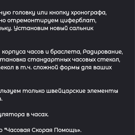
ю головку или кнопку хронографа,
ьно отремонтируем циферблат,
ьку. Установим новый сальник
 корпуса часов и браслета, Радирование,
Установка стандартных часовых стекол,
кол в т.ч. сложной формы для ваших
льзуем только швейцарские элементы
.
лятора в часах.
 "Часовая Скорая Помощь».