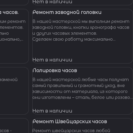
Нет в наличии
 часов.
Ремонт заводной головки
ним ремонт
В нашей мастерской мы выполним ремонт
элементов.
заводной головки, кнопки хронографа часов
льно
и других часовых элементов.
ионально,
Сделаем свою работу максимально
их часов.
бережно, аккуратно и профессионально,
устраним любые неполадки ваших часов.
Нет в наличии
Полировка часов
заменой
В нашей мастерской любые часы получат
самый правильный и грамотный уход, вне
зависимости от материала, из которого
они изготовлены – сталь, белое или розовое
золото, титан, алюминий и т. п. – наши
специалисты отполируют практически
Нет в наличии
любой материал.
Ремонт Швейцарских часов
сов -
Ремонт швейцарских часов любой