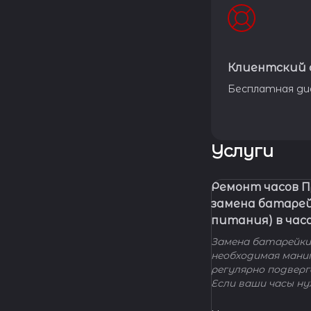
Клиентский 
Бесплатная ди
Услуги
Ремонт часов 
замена батаре
питания) в час
Замена батарейки 
необходимая мани
регулярно подвер
Если ваши часы н
элемента питания