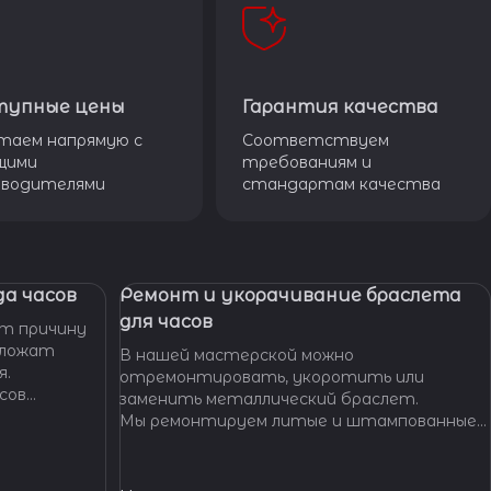
тупные цены
Гарантия качества
таем напрямую с
Соответствуем
щими
требованиям и
зводителями
стандартам качества
а часов
Ремонт и укорачивание браслета
для часов
т причину
дложат
В нашей мастерской можно
я.
отремонтировать, укоротить или
сов
заменить металлический браслет.
тобы
Мы ремонтируем литые и штампованные
ущенной
браслеты даже с самыми сложными по
.
форме и внешнему виду звеньями, чистим и
освежаем их внешний вид,