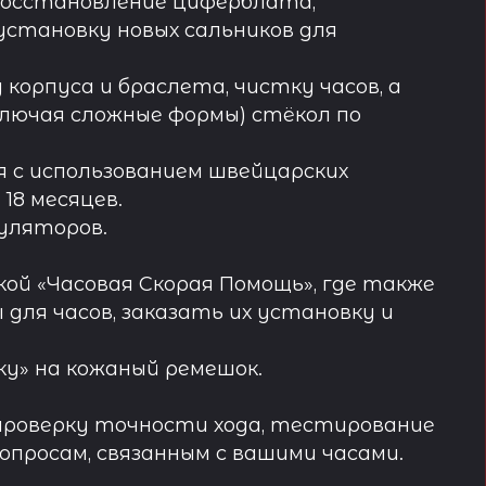
восстановление циферблата,
установку новых сальников для
орпуса и браслета, чистку часов, а
лючая сложные формы) стёкол по
 с использованием швейцарских
18 месяцев.
муляторов.
ой «Часовая Скорая Помощь», где также
ля часов, заказать их установку и
у» на кожаный ремешок.
проверку точности хода, тестирование
просам, связанным с вашими часами.