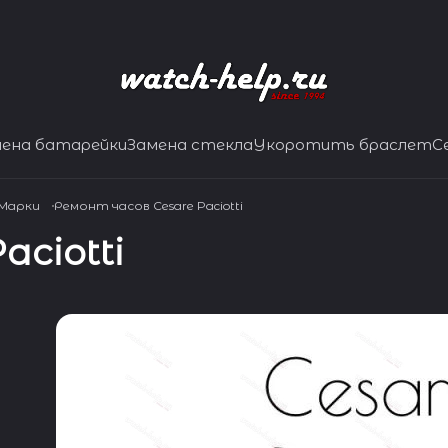
мена батарейки
Замена стекла
Укоротить браслет
С
 Марки
Ремонт часов Cesare Paciotti
aciotti