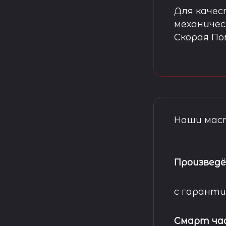
Для качес
механичес
Скорая П
Наши маст
Произведё
с гаранти
Смарт ча