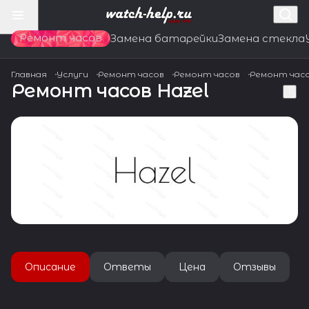
Ремонт часов
Замена батарейки
Замена стекла
Главная
Услуги
Ремонт часов
Ремонт часов
Ремонт час
Ремонт часов Hazel
Описание
Ответы
Цена
Отзывы