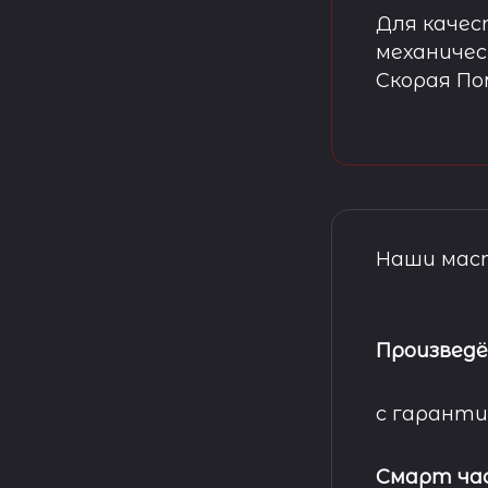
Для качес
механичес
Скорая П
Наши маст
Произведё
с гаранти
Смарт ча