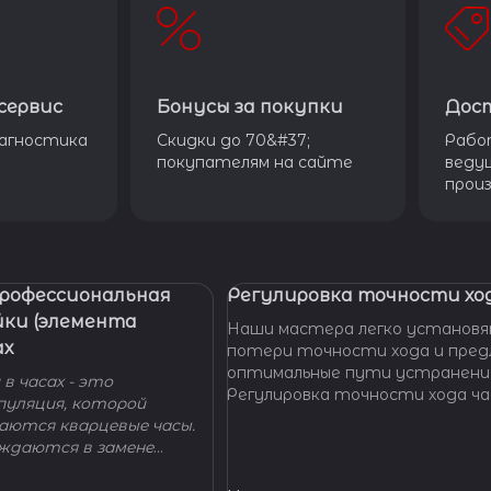
сервис
Бонусы за покупки
Дос
агностика
Скидки до 70&#37;
Рабо
покупателям на сайте
веду
прои
Профессиональная
Регулировка точности ход
йки (элемента
Наши мастера легко установя
ах
потери точности хода и пре
оптимальные пути устранени
в часах - это
Регулировка точности хода ча
пуляция, которой
проводится таким образом, ч
гаются кварцевые часы.
отклонение не превышало доп
уждаются в замене
производителем погрешности
 - добро пожаловать в