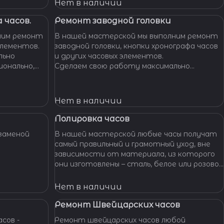
Нет в наличии
 часов.
Ремонт заводной головки
ним ремонт
В нашей мастерской мы выполним ремонт
элементов.
заводной головки, кнопки хронографа часов
льно
и других часовых элементов.
ионально,
Сделаем свою работу максимально
их часов.
бережно, аккуратно и профессионально,
устраним любые неполадки ваших часов.
Нет в наличии
Полировка часов
заменой
В нашей мастерской любые часы получат
самый правильный и грамотный уход, вне
зависимости от материала, из которого
они изготовлены – сталь, белое или розовое
золото, титан, алюминий и т. п. – наши
специалисты отполируют практически
Нет в наличии
любой материал.
Ремонт Швейцарских часов
сов -
Ремонт швейцарских часов любой