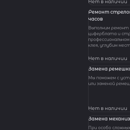
нашу мастерскую!
Нет в наличии
удовольствием п
вашу проблему и 
Ремонт стрело
батарейки профес
часов
качественно и по 
Выполним ремонт 
циферблата и стр
профессиональном
клея, углубим мес
клея и направляющ
стрелки, метки, к
Нет в наличии
крепления цифербл
Замена ремешка
Мы поможем с уста
или заменой реме
Нет в наличии
Замена механиз
При особо сложных