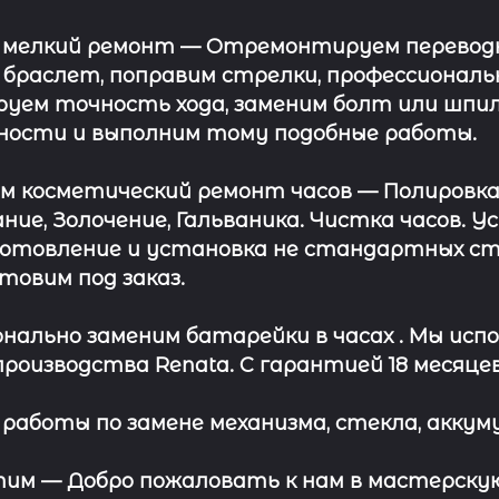
 мелкий ремонт
— Отремонтируем переводну
 браслет, поправим стрелки, профессионал
уем точность хода, заменим болт или шпил
ности и выполним тому подобные работы.
ём косметический ремонт часов
— Полировка
ние, Золочение, Гальваника. Чистка часов. 
отовление и установка не стандартных сте
отовим под заказ.
нально заменим батарейки в часах .
Мы испо
роизводства Renata. С гарантией 18 месяцев
работы по замене механизма, стекла, аккуму
этим —
Добро пожаловать к нам в мастерскую