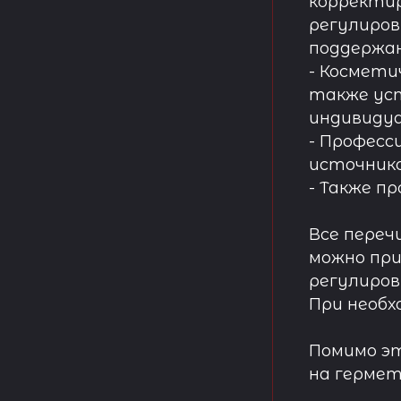
корректир
регулиров
поддержа
- Космети
также ус
индивидуа
- Професс
источнико
- Также п
Все переч
можно при
регулиров
При необх
Помимо эт
на гермет