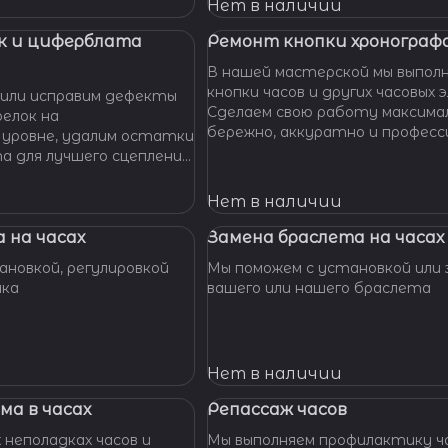
 Наши мастера с
Нет в наличии
омогут вам решить
произведут замену
к и циферблата
Ремонт кнопки хронографа
сионально, быстро,
В нашей мастерской мы выпол
доступной цене.
кнопки часов и других часовых 
или исправим дефекты
Сделаем свою работу максима
елок на
бережно, аккуратно и професс
 уровне, удалим остатки
устраним любые неполадки ваш
та для лучшего сцепления
их. Закрепим слетевшие
амни. Восстановим
Нет в наличии
ата к механизму.
 на часах
Замена браслета на часах
новкой, регулировкой
Мы поможем с установкой или 
шка
вашего или нашего браслета
Нет в наличии
ма в часах
Репассаж часов
 неполадках часов и
Мы выполняем профилактику ча