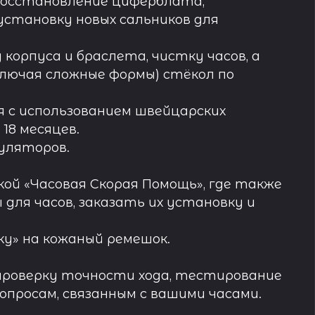
восстановление циферблата,
установку новых сальников для
орпуса и браслета, чистку часов, а
лючая сложные формы) стёкол по
 с использованием швейцарских
18 месяцев.
муляторов.
ой «Часовая Скорая Помощь», где также
ля часов, заказать их установку и
у» на кожаный ремешок.
проверку точности хода, тестирование
просам, связанным с вашими часами.