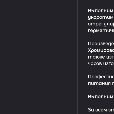
Выполним
укоротим
отрегулир
герметич
Произвед
Хромирова
также изг
часов изг
Профессио
питания п
Выполним 
За всем 