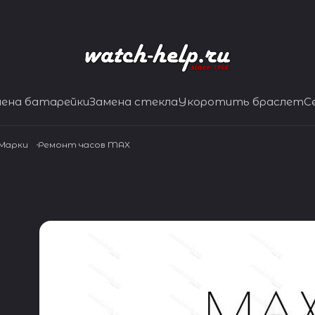
мена батарейки
Замена стекла
Укоротить браслет
С
 Марки
Ремонт часов MAX