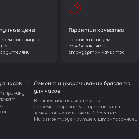
тупные цены
Гарантия качества
таем напрямую с
Соответствуем
щими
требованиям и
зводителями
стандартам качества
а часов
Ремонт и укорачивание браслета
для часов
т причину
дложат
В нашей мастерской можно
я.
отремонтировать, укоротить или
сов
заменить металлический браслет.
тобы
Мы ремонтируем литые и штампованные
ущенной
браслеты даже с самыми сложными по
.
форме и внешнему виду звеньями, чистим и
освежаем их внешний вид,