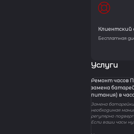
Клиентский 
Бесплатная ди
Услуги
Ремонт часов 
замена батаре
питания) в час
Замена батарейки 
необходимая мани
регулярно подвер
Если ваши часы н
элемента питания