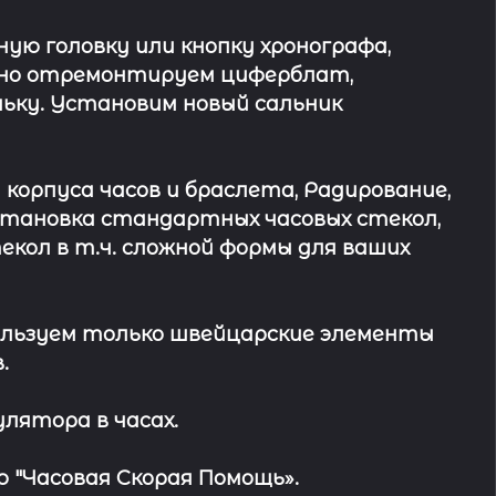
ю головку или кнопку хронографа,
ьно отремонтируем циферблат,
ьку. Установим новый сальник
 корпуса часов и браслета, Радирование,
Установка стандартных часовых стекол,
кол в т.ч. сложной формы для ваших
льзуем только швейцарские элементы
.
лятора в часах.
 "Часовая Скорая Помощь».