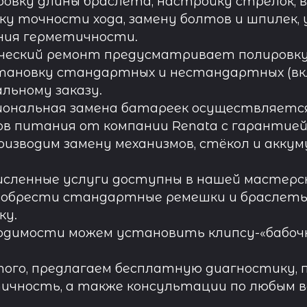
овку длины браслета, настройку стрелок, 
ку точности хода, замену болтов и шпилек, 
ния герметичности.
ческий ремонт предусматривает полировку к
тановку стандартных и нестандартных (вк
льному заказу.
иональная замена батареек осуществляется
в питания от компании Renata с гарантией 
роизводим замену механизмов, стёкол и акку
исленные услуги доступны в нашей мастерск
обрести стандартные ремешки и браслеты д
ку.
одимости можем установить клипсу-«бабочк
ого, предлагаем бесплатную диагностику, 
ичность, а также консультации по любым во