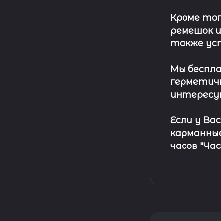
Кроме тог
ремешок
и
также ус
Мы беспла
герметичн
интересу
Если у Ва
карманные
часов "Ча