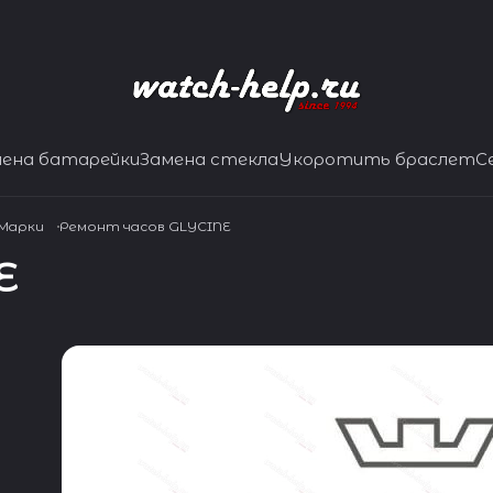
мена батарейки
Замена стекла
Укоротить браслет
С
 Марки
Ремонт часов GLYCINE
E