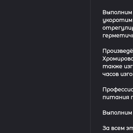
Выполним
укоротим
отрегулир
герметич
Произвед
Хромирова
также изг
часов изг
Профессио
питания п
Выполним 
За всем 