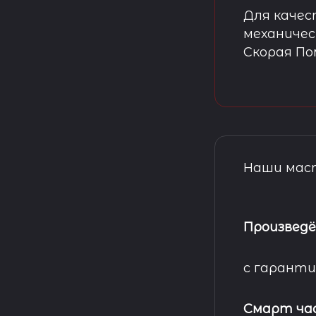
Для качес
механичес
Скорая П
Наши маст
Произведё
с гаранти
Смарт ча