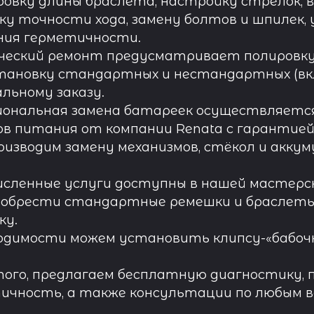
овку длины браслета, настройку стрелок, 
ку точности хода, замену болтов и шпилек, 
ния герметичности.
ческий ремонт предусматривает полировку к
тановку стандартных и нестандартных (вк
льному заказу.
иональная замена батареек осуществляется
в питания от компании Renata с гарантией 
роизводим замену механизмов, стёкол и акку
исленные услуги доступны в нашей мастерск
обрести стандартные ремешки и браслеты д
ку.
одимости можем установить клипсу-«бабочк
ого, предлагаем бесплатную диагностику, 
ичность, а также консультации по любым во