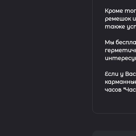
Кроме тог
ремешок
и
также ус
Мы беспла
герметичн
интересу
Если у Ва
карманные
часов "Ча