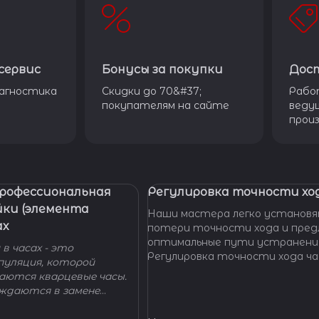
сервис
Бонусы за покупки
Дос
агностика
Скидки до 70&#37;
Рабо
покупателям на сайте
веду
прои
Профессиональная
Регулировка точности ход
йки (элемента
Наши мастера легко установя
ах
потери точности хода и пре
оптимальные пути устранени
в часах - это
Регулировка точности хода ча
пуляция, которой
проводится таким образом, ч
гаются кварцевые часы.
отклонение не превышало доп
уждаются в замене
производителем погрешности
 - добро пожаловать в