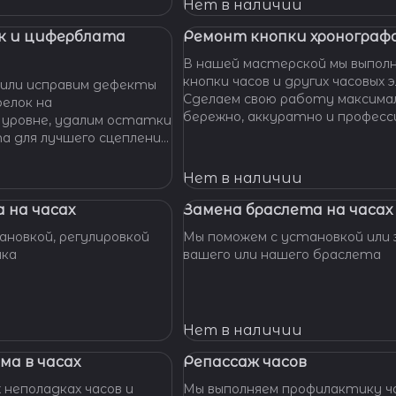
 Наши мастера с
Нет в наличии
омогут вам решить
произведут замену
к и циферблата
Ремонт кнопки хронографа
сионально, быстро,
В нашей мастерской мы выпол
доступной цене.
кнопки часов и других часовых 
или исправим дефекты
Сделаем свою работу максима
елок на
бережно, аккуратно и професс
 уровне, удалим остатки
устраним любые неполадки ваш
та для лучшего сцепления
их. Закрепим слетевшие
амни. Восстановим
Нет в наличии
ата к механизму.
 на часах
Замена браслета на часах
новкой, регулировкой
Мы поможем с установкой или 
шка
вашего или нашего браслета
Нет в наличии
ма в часах
Репассаж часов
 неполадках часов и
Мы выполняем профилактику ча