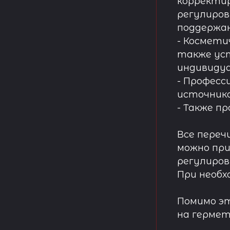
корректир
регулиров
поддержа
- Космети
также ус
индивидуа
- Професс
источнико
- Также п
Все переч
можно при
регулиров
При необх
Помимо эт
на гермет