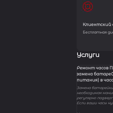
Клиентский 
Бесплатная ди
Услуги
Ремонт часов 
замена батаре
питания) в час
Замена батарейки 
необходимая мани
регулярно подвер
Если ваши часы н
элемента питания