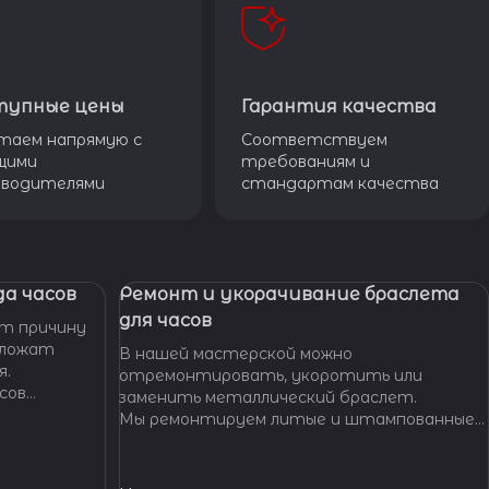
тупные цены
Гарантия качества
таем напрямую с
Соответствуем
щими
требованиям и
зводителями
стандартам качества
а часов
Ремонт и укорачивание браслета
для часов
т причину
дложат
В нашей мастерской можно
я.
отремонтировать, укоротить или
сов
заменить металлический браслет.
тобы
Мы ремонтируем литые и штампованные
ущенной
браслеты даже с самыми сложными по
.
форме и внешнему виду звеньями, чистим и
освежаем их внешний вид,