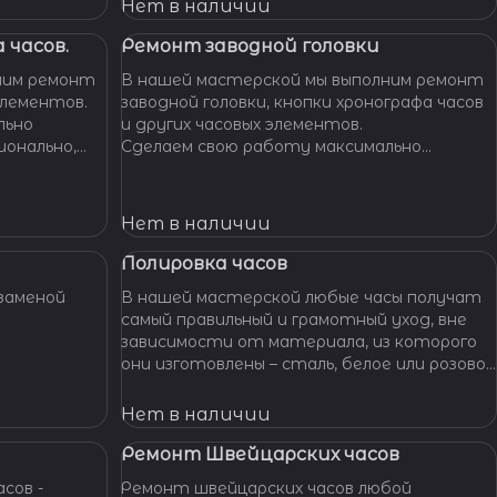
Нет в наличии
 часов.
Ремонт заводной головки
ним ремонт
В нашей мастерской мы выполним ремонт
элементов.
заводной головки, кнопки хронографа часов
льно
и других часовых элементов.
ионально,
Сделаем свою работу максимально
их часов.
бережно, аккуратно и профессионально,
устраним любые неполадки ваших часов.
Нет в наличии
Полировка часов
заменой
В нашей мастерской любые часы получат
самый правильный и грамотный уход, вне
зависимости от материала, из которого
они изготовлены – сталь, белое или розовое
золото, титан, алюминий и т. п. – наши
специалисты отполируют практически
Нет в наличии
любой материал.
Ремонт Швейцарских часов
сов -
Ремонт швейцарских часов любой