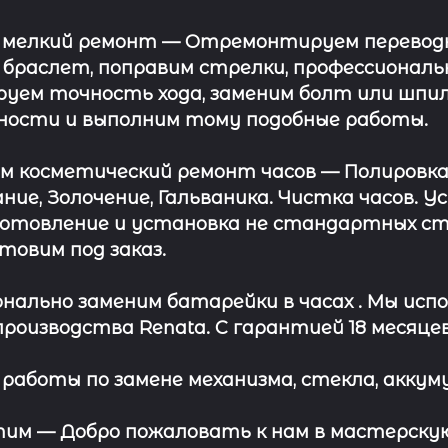
 мелкий ремонт
— Отремонтируем переводну
 браслет, поправим стрелки, профессионал
уем точность хода, заменим болт или шпил
ности и выполним тому подобные работы.
ём косметический ремонт часов
— Полировка
ние, Золочение, Гальваника. Чистка часов. 
отовление и установка не стандартных сте
отовим под заказ.
нально заменим батарейки в часах .
Мы испо
роизводства Renata. С гарантией 18 месяцев
работы по замене механизма, стекла, аккуму
этим —
Добро пожаловать к нам в мастерскую