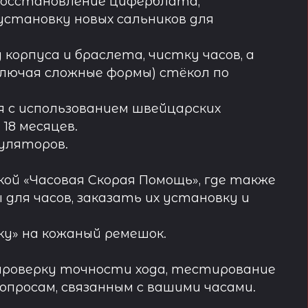
восстановление циферблата,
установку новых сальников для
орпуса и браслета, чистку часов, а
лючая сложные формы) стёкол по
 с использованием швейцарских
18 месяцев.
муляторов.
ой «Часовая Скорая Помощь», где также
ля часов, заказать их установку и
у» на кожаный ремешок.
проверку точности хода, тестирование
просам, связанным с вашими часами.