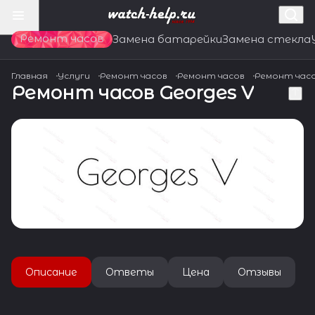
Ремонт часов
Замена батарейки
Замена стекла
Главная
Услуги
Ремонт часов
Ремонт часов
Ремонт час
Ремонт часов Georges V
Описание
Ответы
Цена
Отзывы