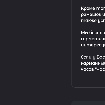
Кроме тог
ремешок
и
также ус
Мы беспла
герметичн
интересу
Если у Ва
карманные
часов "Ча