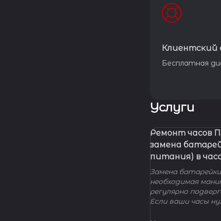
Клиентский 
Бесплатная ди
Услуги
Ремонт часов 
замена батаре
питания) в час
Замена батарейки 
необходимая мани
регулярно подвер
Если ваши часы н
элемента питания