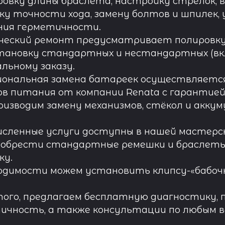
овку длины браслета, настройку стрелок, 
ку точности хода, замену болтов и шпилек, 
ния герметичности.
ческий ремонт предусматривает полировку к
тановку стандартных и нестандартных (вк
льному заказу.
иональная замена батареек осуществляется
в питания от компании Renata с гарантией 
роизводим замену механизмов, стёкол и акку
исленные услуги доступны в нашей мастерск
обрести стандартные ремешки и браслеты д
ку.
одимости можем установить клипсу-«бабочк
ого, предлагаем бесплатную диагностику, 
ичность, а также консультации по любым во