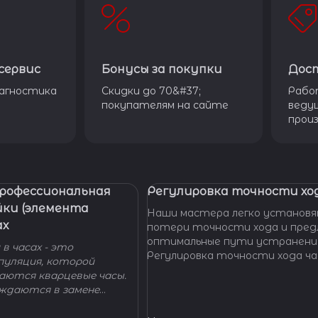
сервис
Бонусы за покупки
Дос
агностика
Скидки до 70&#37;
Рабо
покупателям на сайте
веду
прои
Профессиональная
Регулировка точности ход
йки (элемента
Наши мастера легко установя
ах
потери точности хода и пре
оптимальные пути устранени
в часах - это
Регулировка точности хода ча
пуляция, которой
проводится таким образом, ч
гаются кварцевые часы.
отклонение не превышало доп
уждаются в замене
производителем погрешности
 - добро пожаловать в