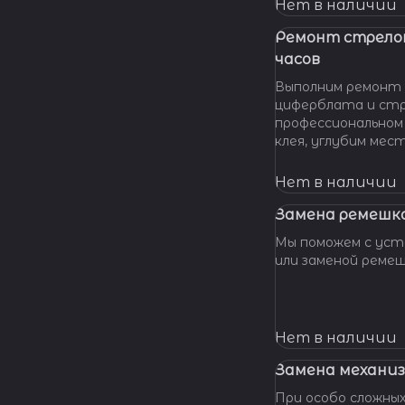
нашу мастерскую!
Нет в наличии
удовольствием п
вашу проблему и 
Ремонт стрело
батарейки профес
часов
качественно и по 
Выполним ремонт 
циферблата и стр
профессиональном
клея, углубим мес
клея и направляющ
стрелки, метки, к
Нет в наличии
крепления цифербл
Замена ремешка
Мы поможем с уста
или заменой реме
Нет в наличии
Замена механиз
При особо сложных