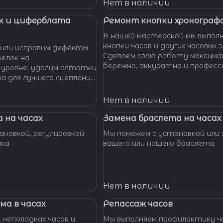
 Наши мастера с
Нет в наличии
омогут вам решить
произведут замену
к и циферблата
Ремонт кнопки хронографа
сионально, быстро,
В нашей мастерской мы выпол
доступной цене.
кнопки часов и других часовых 
или исправим дефекты
Сделаем свою работу максима
елок на
бережно, аккуратно и професс
 уровне, удалим остатки
устраним любые неполадки ваш
та для лучшего сцепления
их. Закрепим слетевшие
амни. Восстановим
Нет в наличии
ата к механизму.
 на часах
Замена браслета на часах
новкой, регулировкой
Мы поможем с установкой или 
шка
вашего или нашего браслета
Нет в наличии
ма в часах
Репассаж часов
 неполадках часов и
Мы выполняем профилактику ча