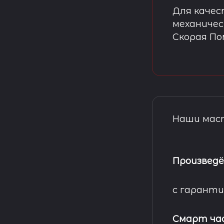
Для качес
механичес
Скорая П
Наши маст
Произведё
с гаранти
Смарт ча