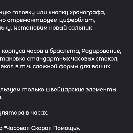
ю головку или кнопку хронографа,
ьно отремонтируем циферблат,
ьку. Установим новый сальник
 корпуса часов и браслета, Радирование,
Установка стандартных часовых стекол,
кол в т.ч. сложной формы для ваших
льзуем только швейцарские элементы
.
лятора в часах.
 "Часовая Скорая Помощь».