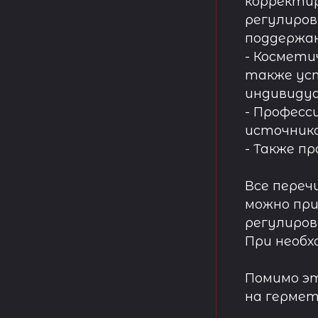
корректир
регулиров
поддержа
- Космети
также ус
индивидуа
- Професс
источнико
- Также п
Все переч
можно при
регулиров
При необх
Помимо эт
на гермет