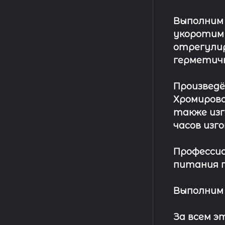
Выполним
укоротим
отрегулир
герметич
Произвед
Хромирова
также изг
часов изг
Профессио
питания п
Выполним 
За всем 