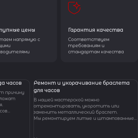
тупные цены
Гарантия качества
таем напрямую с
Соответствуем
щими
требованиям и
зводителями
стандартам качества
а часов
Ремонт и укорачивание браслета
для часов
т причину
дложат
В нашей мастерской можно
я.
отремонтировать, укоротить или
сов
заменить металлический браслет.
тобы
Мы ремонтируем литые и штампованные
ущенной
браслеты даже с самыми сложными по
.
форме и внешнему виду звеньями, чистим и
освежаем их внешний вид,