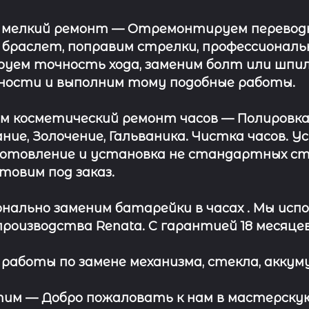
 мелкий ремонт
— Отремонтируем переводну
 браслет, поправим стрелки, профессионал
уем точность хода, заменим болт или шпил
ности и выполним тому подобные работы.
ём косметический ремонт часов
— Полировка
ние, Золочение, Гальваника. Чистка часов. 
отовление и установка не стандартных сте
отовим под заказ.
нально заменим батарейки в часах .
Мы испо
роизводства Renata. С гарантией 18 месяцев
работы по замене механизма, стекла, аккуму
этим —
Добро пожаловать к нам в мастерскую