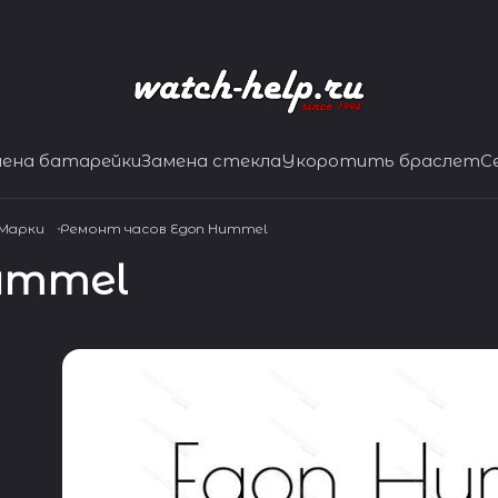
мена батарейки
Замена стекла
Укоротить браслет
С
 Марки
Ремонт часов Egon Hummel
ummel