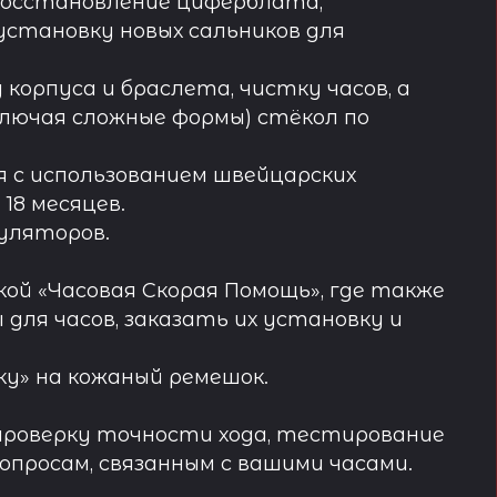
восстановление циферблата,
установку новых сальников для
орпуса и браслета, чистку часов, а
лючая сложные формы) стёкол по
 с использованием швейцарских
18 месяцев.
муляторов.
ой «Часовая Скорая Помощь», где также
ля часов, заказать их установку и
у» на кожаный ремешок.
проверку точности хода, тестирование
просам, связанным с вашими часами.