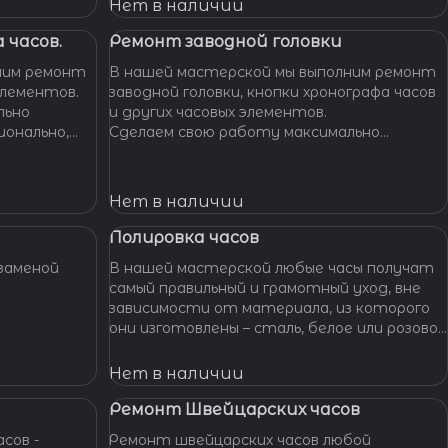
Нет в наличии
 часов.
Ремонт заводной головки
ним ремонт
В нашей мастерской мы выполним ремонт
элементов.
заводной головки, кнопки хронографа часов
льно
и других часовых элементов.
ионально,
Сделаем свою работу максимально
их часов.
бережно, аккуратно и профессионально,
устраним любые неполадки ваших часов.
Нет в наличии
Полировка часов
заменой
В нашей мастерской любые часы получат
самый правильный и грамотный уход, вне
зависимости от материала, из которого
они изготовлены – сталь, белое или розовое
золото, титан, алюминий и т. п. – наши
специалисты отполируют практически
Нет в наличии
любой материал.
Ремонт Швейцарских часов
сов -
Ремонт швейцарских часов любой