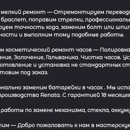
 мелкий ремонт
— Отремонтируем переводну
 браслет, поправим стрелки, профессионал
уем точность хода, заменим болт или шпил
ности и выполним тому подобные работы.
ём косметический ремонт часов
— Полировка
ние, Золочение, Гальваника. Чистка часов. 
отовление и установка не стандартных сте
отовим под заказ.
нально заменим батарейки в часах .
Мы испо
роизводства Renata. С гарантией 18 месяцев
работы по замене механизма, стекла, аккуму
этим —
Добро пожаловать к нам в мастерскую