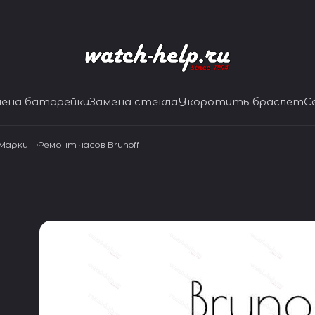
мена батарейки
Замена стекла
Укоротить браслет
С
 Марки
Ремонт часов Brunoff