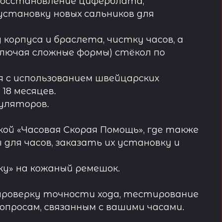
восстановление циферблата,
установку новых сальников для
орпуса и браслета, чистку часов, а
лючая сложные формы) стёкол по
 с использованием швейцарских
18 месяцев.
муляторов.
ой «Часовая Скорая Помощь», где также
ля часов, заказать их установку и
у» на кожаный ремешок.
проверку точности хода, тестирование
просам, связанным с вашими часами.