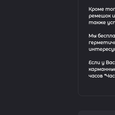
Кроме тог
ремешок
и
также ус
Мы беспла
герметичн
интересу
Если у Ва
карманные
часов "Ча