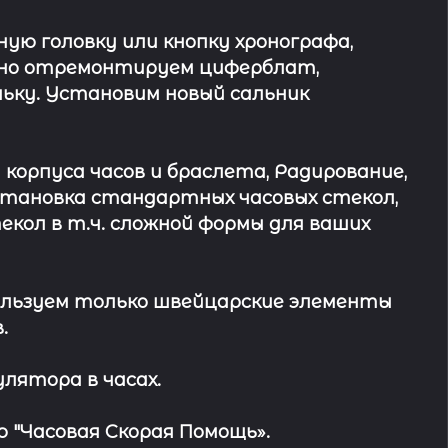
ю головку или кнопку хронографа,
ьно отремонтируем циферблат,
ьку. Установим новый сальник
 корпуса часов и браслета, Радирование,
Установка стандартных часовых стекол,
кол в т.ч. сложной формы для ваших
льзуем только швейцарские элементы
.
лятора в часах.
 "Часовая Скорая Помощь».