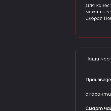
Для качес
механичес
Скорая П
Наши маст
Произведё
с гаранти
Смарт ча