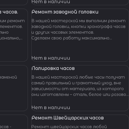
Нет в наличии
 часов.
Ремонт заводной головки
ним ремонт
В нашей мастерской мы выполним ремонт
элементов.
заводной головки, кнопки хронографа часов
льно
и других часовых элементов.
ионально,
Сделаем свою работу максимально
их часов.
бережно, аккуратно и профессионально,
устраним любые неполадки ваших часов.
Нет в наличии
Полировка часов
заменой
В нашей мастерской любые часы получат
самый правильный и грамотный уход, вне
зависимости от материала, из которого
они изготовлены – сталь, белое или розовое
золото, титан, алюминий и т. п. – наши
специалисты отполируют практически
Нет в наличии
любой материал.
Ремонт Швейцарских часов
сов -
Ремонт швейцарских часов любой