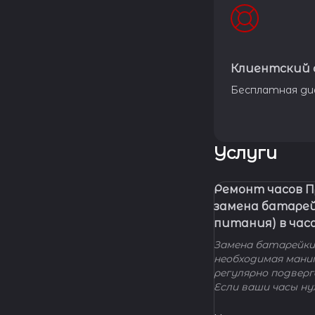
Клиентский 
Бесплатная ди
Услуги
Ремонт часов 
замена батаре
питания) в час
Замена батарейки 
необходимая мани
регулярно подвер
Если ваши часы н
элемента питания