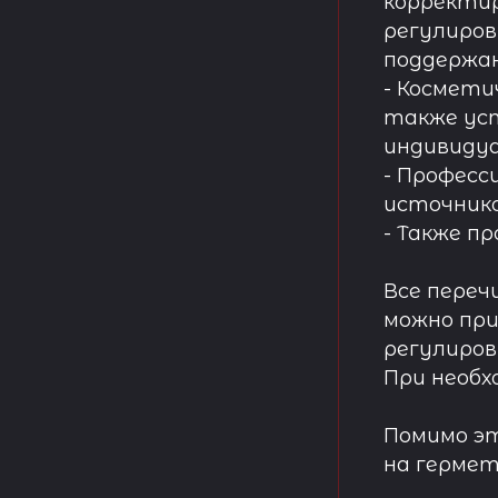
корректир
регулиров
поддержа
- Космети
также ус
индивидуа
- Професс
источнико
- Также п
Все переч
можно при
регулиров
При необх
Помимо эт
на гермет