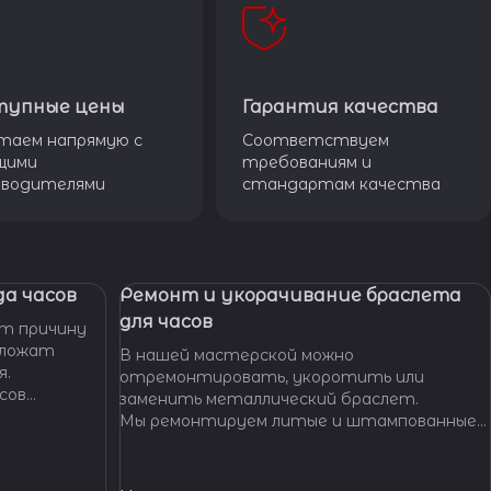
тупные цены
Гарантия качества
таем напрямую с
Соответствуем
щими
требованиям и
зводителями
стандартам качества
а часов
Ремонт и укорачивание браслета
для часов
т причину
дложат
В нашей мастерской можно
я.
отремонтировать, укоротить или
сов
заменить металлический браслет.
тобы
Мы ремонтируем литые и штампованные
ущенной
браслеты даже с самыми сложными по
.
форме и внешнему виду звеньями, чистим и
освежаем их внешний вид,