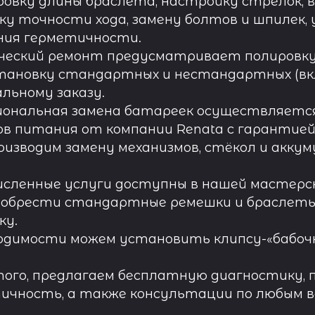
овку длины браслета, настройку стрелок, 
ку точности хода, замену болтов и шпилек, 
ния герметичности.
ческий ремонт предусматривает полировку к
тановку стандартных и нестандартных (вк
льному заказу.
иональная замена батареек осуществляется
в питания от компании Renata с гарантией 
роизводим замену механизмов, стёкол и акку
исленные услуги доступны в нашей мастерск
обрести стандартные ремешки и браслеты д
ку.
одимости можем установить клипсу-«бабочк
ого, предлагаем бесплатную диагностику, 
ичность, а также консультации по любым во