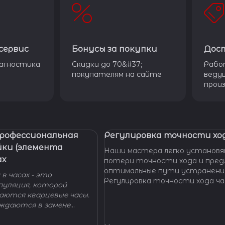
сервис
Бонусы за покупки
Дос
агностика
Скидки до 70&#37;
Рабо
покупателям на сайте
веду
прои
Профессиональная
Регулировка точности ход
йки (элемента
Наши мастера легко установя
ах
потери точности хода и пре
оптимальные пути устранени
в часах - это
Регулировка точности хода ча
пуляция, которой
проводится таким образом, ч
гаются кварцевые часы.
отклонение не превышало доп
уждаются в замене
производителем погрешности
 - добро пожаловать в