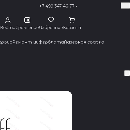
+7 499 347-46-77
Войти
Сравнение
Избранное
Корзина
ервис
Ремонт циферблата
Лазерная сварка