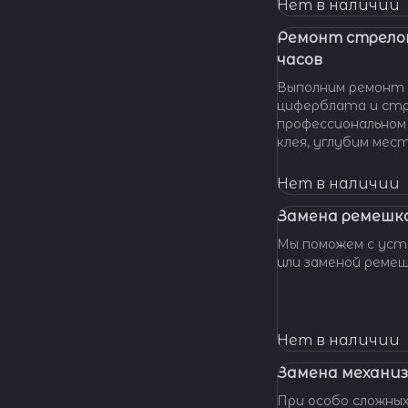
нашу мастерскую!
Нет в наличии
удовольствием п
вашу проблему и 
Ремонт стрело
батарейки профес
часов
качественно и по 
Выполним ремонт 
циферблата и стр
профессиональном
клея, углубим мес
клея и направляющ
стрелки, метки, к
Нет в наличии
крепления цифербл
Замена ремешка
Мы поможем с уста
или заменой реме
Нет в наличии
Замена механиз
При особо сложных