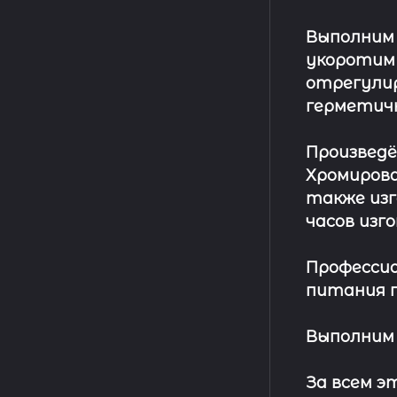
Выполним
укоротим
отрегулир
герметич
Произвед
Хромирова
также изг
часов изг
Профессио
питания п
Выполним 
За всем 