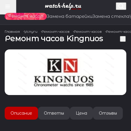
Ремонт часов
Замена батарейки
Замена стекла
Главная
Услуги
Ремонт часов
Ремонт часов
Ремонт час
Ремонт часов Kingnuos
Описание
Ответы
Цена
Отзывы