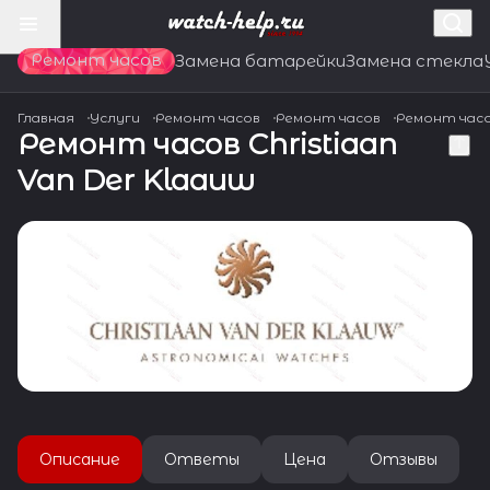
Ремонт часов
Замена батарейки
Замена стекла
Главная
Услуги
Ремонт часов
Ремонт часов
Ремонт час
Ремонт часов Christiaan
Van Der Klaauw
Описание
Ответы
Цена
Отзывы