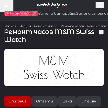
Ремонт часов
Замена батарейки
Замена стекла
Главная
Услуги
Ремонт часов
Ремонт часов
Ремонт час
Ремонт часов M&M Swiss
Watch
Описание
Ответы
Цена
Отзывы