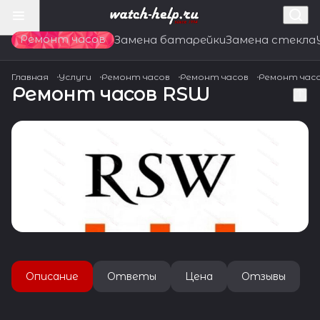
Ремонт часов
Замена батарейки
Замена стекла
Главная
Услуги
Ремонт часов
Ремонт часов
Ремонт час
Ремонт часов RSW
Описание
Ответы
Цена
Отзывы