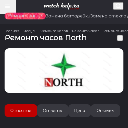
Ремонт часов
Замена батарейки
Замена стекла
Главная
Услуги
Ремонт часов
Ремонт часов
Ремонт час
Ремонт часов North
Описание
Ответы
Цена
Отзывы