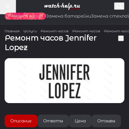
Ремонт часов
Замена батарейки
Замена стекла
Главная
Услуги
Ремонт часов
Ремонт часов
Ремонт час
Ремонт часов Jennifer
Lopez
Описание
Ответы
Цена
Отзывы