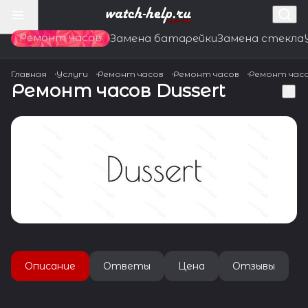
Ремонт часов
Замена батарейки
Замена стекла
Главная
Услуги
Ремонт часов
Ремонт часов
Ремонт час
Ремонт часов Dussert
Описание
Ответы
Цена
Отзывы