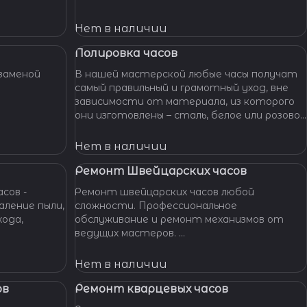
устраним любые неполадки ваших часов.
Нет в наличии
Полировка часов
заменой
В нашей мастерской любые часы получат
самый правильный и грамотный уход, вне
зависимости от материала, из которого
они изготовлены – сталь, белое или розовое
золото, титан, алюминий и т. п. – наши
специалисты отполируют практически
Нет в наличии
любой материал.
Ремонт Швейцарских часов
сов -
Ремонт швейцарских часов любой
сложности. Профессиональное
хода,
обслуживание и ремонт механизмов от
ведущих мастеров.
Гарантия качества, оригинальные
запчасти, индивидуальный подход. Вашим
Нет в наличии
часам - Швейцарская точность и
надежность!
ов
Ремонт кварцевых часов