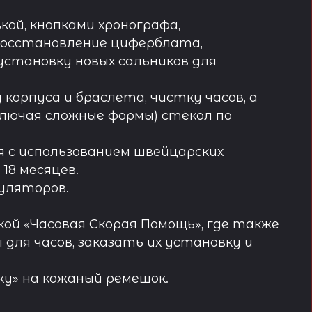
кой, кнопками хронографа,
восстановление циферблата,
установку новых сальников для
орпуса и браслета, чистку часов, а
лючая сложные формы) стёкол по
 с использованием швейцарских
18 месяцев.
муляторов.
ой «Часовая Скорая Помощь», где также
ля часов, заказать их установку и
у» на кожаный ремешок.