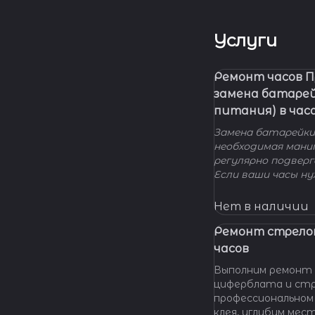
Услуги
Ремонт часов 
замена батаре
питания) в час
Замена батарейки 
необходимая мани
регулярно подвер
Если ваши часы н
элемента питания
нашу мастерскую!
Нет в наличии
удовольствием п
вашу проблему и 
Ремонт стрело
батарейки профес
часов
качественно и по 
Выполним ремонт 
циферблата и стр
профессиональном
клея, углубим мес