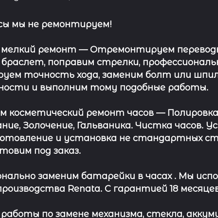
сы мы не ремонтируем!
 мелкий ремонт
— Отремонтируем переводну
 браслет, поправим стрелки, профессионал
уем точность хода, заменим болт или шпил
ности и выполним тому подобные работы.
ём косметический ремонт часов
— Полировка
ние, Золочение, Гальваника. Чистка часов. 
отовление и установка не стандартных сте
отовим под заказ.
нально заменим батарейки в часах .
Мы испо
роизводства Renata. С гарантией 18 месяцев
работы по замене механизма, стекла, аккуму