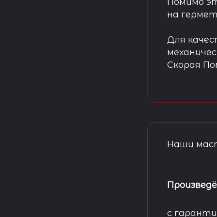
Помимо эт
на гермет
Для качес
механичес
Скорая П
Наши маст
Произведё
с гаранти