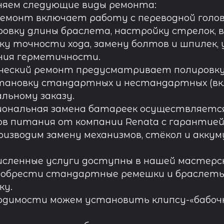
няем следующие виды ремонта:
ремонт включает работу с переводной голов
овку длины браслета, настройку стрелок, 
ку точности хода, замену болтов и шпилек, 
ния герметичности.
ческий ремонт предусматривает полировку к
тановку стандартных и нестандартных (вк
льному заказу.
иональная замена батареек осуществляется
в питания от компании Renata с гарантией 
роизводим замену механизмов, стёкол и акку
исленные услуги доступны в нашей мастерск
обрести стандартные ремешки и браслеты д
ку.
одимости можем установить клипсу-«бабочк