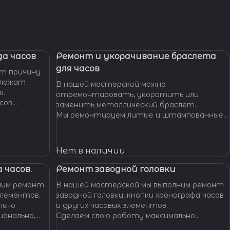
а часов
Ремонт и укорачивание браслета
для часов
т причину
дложат
В нашей мастерской можно
я.
отремонтировать, укоротить или
сов
заменить металлический браслет.
тобы
Мы ремонтируем литые и штампованные
ущенной
браслеты даже с самыми сложными по
.
форме и внешнему виду звеньями, чистим и
освежаем их внешний вид,
Нет в наличии
 часов.
Ремонт заводной головки
ним ремонт
В нашей мастерской мы выполним ремонт
элементов.
заводной головки, кнопки хронографа часов
льно
и других часовых элементов.
ионально,
Сделаем свою работу максимально
их часов.
бережно, аккуратно и профессионально,