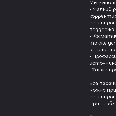
Мы выпол
- Мелкий 
корректир
регулиров
поддержа
- Космети
также ус
индивидуа
- Професс
источнико
- Также п
Все переч
можно при
регулиров
При необх