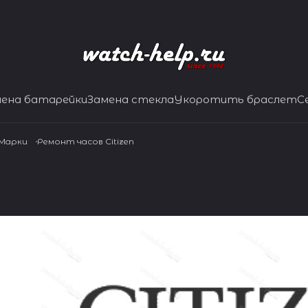
мена батарейки
Замена стекла
Укоротить браслет
С
 Марки
Ремонт часов Citizen