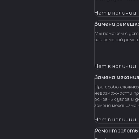
клея и направляющ
стрелки, метки, к
Нет в наличии
крепления цифербл
Замена ремешка
Мы поможем с уста
или заменой реме
Нет в наличии
Замена механиз
При особо сложных
невозможности пр
основных узлов и
замена механизма часов. М
оказать помощь даже в наиболее сложных
ситуациях.
Нет в наличии
Ремонт золотых