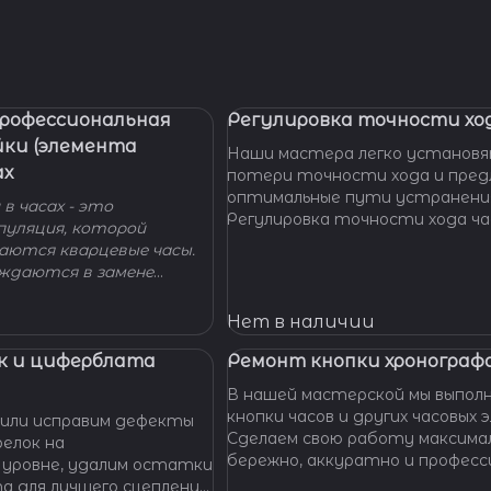
Профессиональная
Регулировка точности ход
йки (элемента
Наши мастера легко установя
ах
потери точности хода и пре
оптимальные пути устранени
в часах - это
Регулировка точности хода ча
пуляция, которой
проводится таким образом, ч
гаются кварцевые часы.
отклонение не превышало доп
уждаются в замене
производителем погрешности
 - добро пожаловать в
 Наши мастера с
Нет в наличии
омогут вам решить
произведут замену
к и циферблата
Ремонт кнопки хронографа
сионально, быстро,
В нашей мастерской мы выпол
доступной цене.
кнопки часов и других часовых 
или исправим дефекты
Сделаем свою работу максима
елок на
бережно, аккуратно и професс
 уровне, удалим остатки
устраним любые неполадки ваш
та для лучшего сцепления