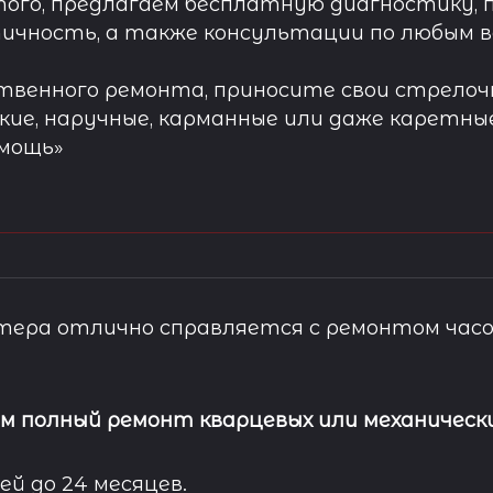
ого, предлагаем бесплатную диагностику, 
ичность, а также консультации по любым во
твенного ремонта, приносите свои стрелочн
кие, наручные, карманные или даже каретны
омощь»
ера отлично справляется с ремонтом часо
м полный ремонт кварцевых или механически
ей до 24 месяцев.