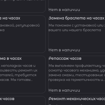
их. Закрепим слетевшие
амни. Восстановим
Нет в наличии
ата к механизму.
 на часах
Замена браслета на часах
новкой, регулировкой
Мы поможем с установкой или 
шка
вашего или нашего браслета
Нет в наличии
ма в часах
Репассаж часов
 неполадках часов и
Мы выполняем профилактику ча
оизвести ремонт их
осмотр часового механизма, удаление пыли,
 деталей, требуется
замена смазки, тестирование 
ы готовы
проверка на герметичность и
функциональность.
Нет в наличии
 часов
Ремонт механических час