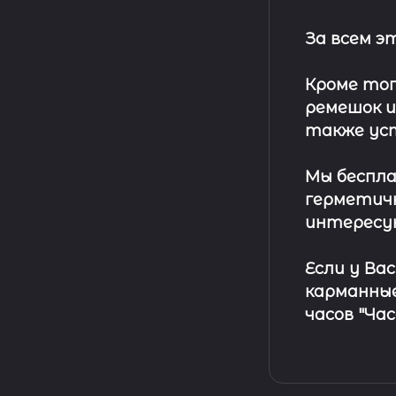
За всем 
Кроме тог
ремешок
и
также ус
Мы беспла
герметичн
интересу
Если у Ва
карманные
часов "Ча