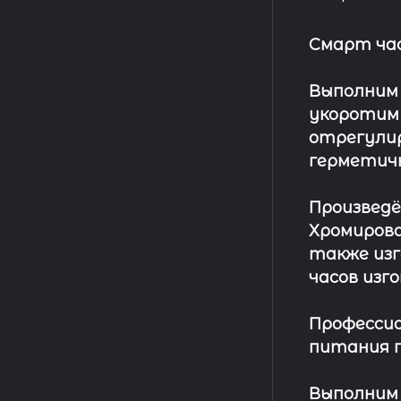
Смарт ча
Выполним
укоротим
отрегулир
герметич
Произвед
Хромирова
также изг
часов изг
Профессио
питания п
Выполним 