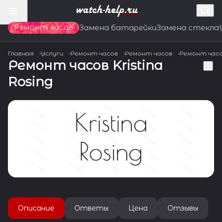
Ремонт часов
Замена батарейки
Замена стекла
Главная
Услуги
Ремонт часов
Ремонт часов
Ремонт час
Ремонт часов Kristina
Rosing
Описание
Ответы
Цена
Отзывы