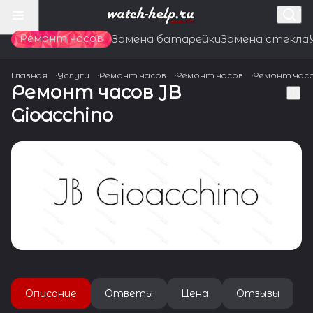
Ремонт часов
Замена батарейки
Замена стекла
Главная
Услуги
Ремонт часов
Ремонт часов
Ремонт час
Ремонт часов JB
Gioacchino
Описание
Ответы
Цена
Отзывы