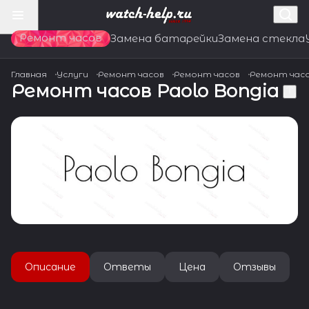
Ремонт часов
Замена батарейки
Замена стекла
Главная
Услуги
Ремонт часов
Ремонт часов
Ремонт час
Ремонт часов Paolo Bongia
Описание
Ответы
Цена
Отзывы