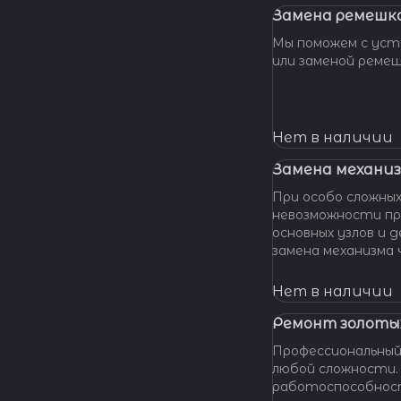
Замена ремешка
Мы поможем с уста
или заменой реме
Нет в наличии
Замена механиз
При особо сложных
невозможности пр
основных узлов и
замена механизма часов. М
оказать помощь даже в наиболее сложных
ситуациях.
Нет в наличии
Ремонт золотых
Профессиональный
любой сложности.
работоспособност