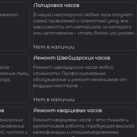
Полировка часов
заменой
В нашей мастерской любые часы получат
самый правильный и грамотный уход, вне
зависимости от материала, из которого
они изготовлены – сталь, белое или розовое
золото, титан, алюминий и т. п. – наши
специалисты отполируют практически
Нет в наличии
любой материал.
Ремонт Швейцарских часов
сов -
Ремонт швейцарских часов любой
сложности. Профессиональное
хода,
обслуживание и ремонт механизмов от
ведущих мастеров.
Гарантия качества, оригинальные
запчасти, индивидуальный подход. Вашим
Нет в наличии
часам - Швейцарская точность и
надежность!
ов
Ремонт кварцевых часов
анических
Ремонт кварцевых часов – это тонкая и
тановление
кропотливая работа, требующая высокой
й, чистка и
квалификации и специализированных