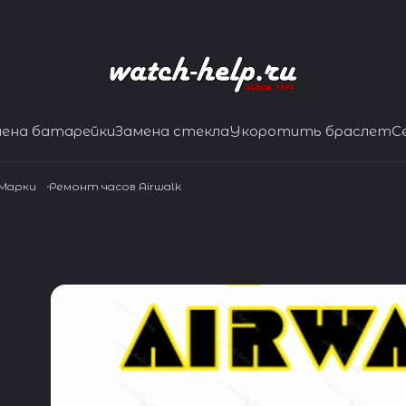
мена батарейки
Замена стекла
Укоротить браслет
С
 Марки
Ремонт часов Airwalk