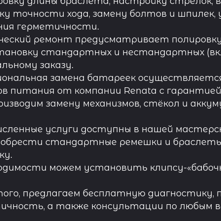
овку длины браслета, настройку стрелок, 
ку точности хода, замену болтов и шпилек, 
ния герметичности.
ческий ремонт предусматривает полировку к
тановку стандартных и нестандартных (вк
льному заказу.
иональная замена батареек осуществляется
в питания от компании Renata с гарантией 
роизводим замену механизмов, стёкол и акку
исленные услуги доступны в нашей мастерск
обрести стандартные ремешки и браслеты д
ку.
одимости можем установить клипсу-«бабочк
ого, предлагаем бесплатную диагностику, 
ичность, а также консультации по любым во