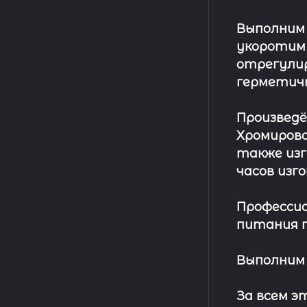
Выполним
укоротим
отрегулир
герметич
Произвед
Хромирова
также изг
часов изг
Профессио
питания п
Выполним 
За всем 