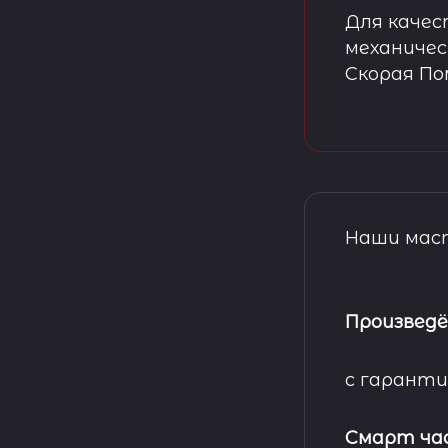
Для качес
механичес
Скорая П
Наши маст
Произведё
с гаранти
Смарт ча