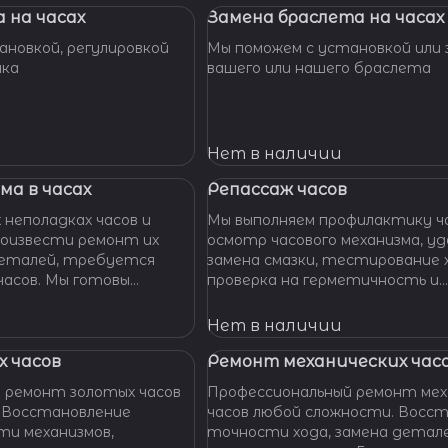
 на часах
Замена браслета на часах
новкой, регулировкой
Мы поможем с установкой или 
шка
вашего или нашего браслета
Нет в наличии
ма в часах
Репассаж часов
 неполадках часов и
Мы выполняем профилактику ча
оизвести ремонт их
осмотр часового механизма, удаление пыли,
 деталей, требуется
замена смазки, тестирование 
ы готовы
проверка на герметичность и
функциональность.
Нет в наличии
 часов
Ремонт механических час
 ремонт золотых часов
Профессиональный ремонт мех
 Восстановление
часов любой сложности. Восс
и механизмов,
точности хода, замена детале