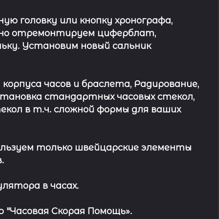
ю головку или кнопку хронографа,
ьно отремонтируем циферблат,
ьку. Установим новый сальник
 корпуса часов и браслета, Радирование,
Установка стандартных часовых стекол,
кол в т.ч. сложной формы для ваших
льзуем только швейцарские элементы
.
лятора в часах.
 "Часовая Скорая Помощь».