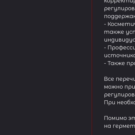
корректир
регулиров
поддержа
- Космети
также ус
индивидуа
- Професс
источнико
- Также п
Все переч
можно при
регулиров
При необх
Помимо эт
на гермет