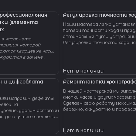
Профессиональная
Регулировка точности ход
йки (элемента
Наши мастера легко установя
ах
потери точности хода и пре
оптимальные пути устранени
в часах - это
Регулировка точности хода ча
пуляция, которой
проводится таким образом, ч
гаются кварцевые часы.
отклонение не превышало доп
уждаются в замене
производителем погрешности
 - добро пожаловать в
 Наши мастера с
Нет в наличии
омогут вам решить
произведут замену
к и циферблата
Ремонт кнопки хронографа
сионально, быстро,
В нашей мастерской мы выпол
доступной цене.
кнопки часов и других часовых 
или исправим дефекты
Сделаем свою работу максима
елок на
бережно, аккуратно и професс
 уровне, удалим остатки
устраним любые неполадки ваш
та для лучшего сцепления
их. Закрепим слетевшие
амни. Восстановим
Нет в наличии
ата к механизму.