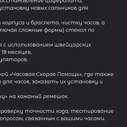
восстановление циферблата,
установку новых сальников для
орпуса и браслета, чистку часов, а
лючая сложные формы) стёкол по
 с использованием швейцарских
18 месяцев.
муляторов.
ой «Часовая Скорая Помощь», где также
ля часов, заказать их установку и
у» на кожаный ремешок.
проверку точности хода, тестирование
просам, связанным с вашими часами.