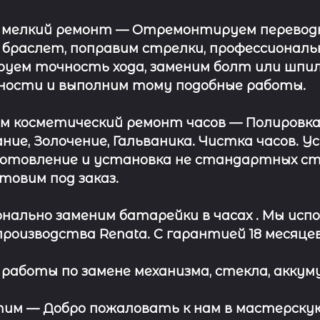
 мелкий ремонт
— Отремонтируем переводну
 браслет, поправим стрелки, профессионал
уем точность хода, заменим болт или шпил
ности и выполним тому подобные работы.
ём косметический ремонт часов
— Полировка
ние, Золочение, Гальваника. Чистка часов. 
отовление и установка не стандартных сте
отовим под заказ.
нально заменим батарейки в часах .
Мы испо
роизводства Renata. С гарантией 18 месяцев
работы по замене механизма, стекла, аккуму
этим —
Добро пожаловать к нам в мастерскую