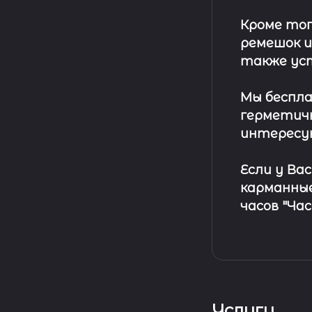
Кроме тог
ремешок
и
также ус
Мы беспла
герметичн
интересу
Если у Ва
карманные
часов "Ча
Услуги