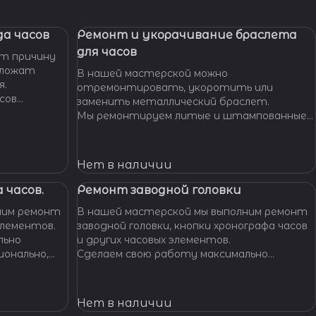
а часов
Ремонт и укорачивание браслета
для часов
т причину
дложат
В нашей мастерской можно
я.
отремонтировать, укоротить или
сов
заменить металлический браслет.
тобы
Мы ремонтируем литые и штампованные
ущенной
браслеты даже с самыми сложными по
.
форме и внешнему виду звеньями, чистим и
освежаем их внешний вид,
Нет в наличии
 часов.
Ремонт заводной головки
ним ремонт
В нашей мастерской мы выполним ремонт
элементов.
заводной головки, кнопки хронографа часов
льно
и других часовых элементов.
ионально,
Сделаем свою работу максимально
их часов.
бережно, аккуратно и профессионально,
устраним любые неполадки ваших часов.
Нет в наличии