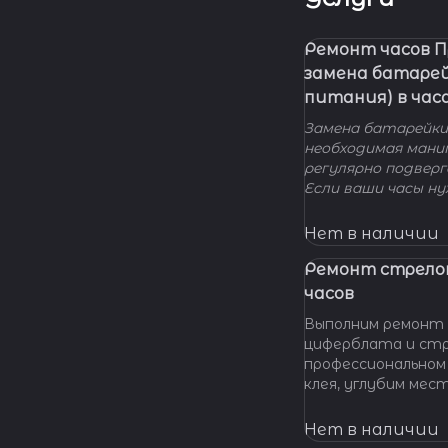
Ремонт часов 
замена батаре
питания) в час
Замена батарейки 
необходимая мани
регулярно подвер
Если ваши часы н
элемента питания
нашу мастерскую!
Нет в наличии
удовольствием п
вашу проблему и 
Ремонт стрело
батарейки профес
часов
качественно и по 
Выполним ремонт 
циферблата и стр
профессиональном
клея, углубим мес
клея и направляющ
стрелки, метки, к
Нет в наличии
крепления цифербл