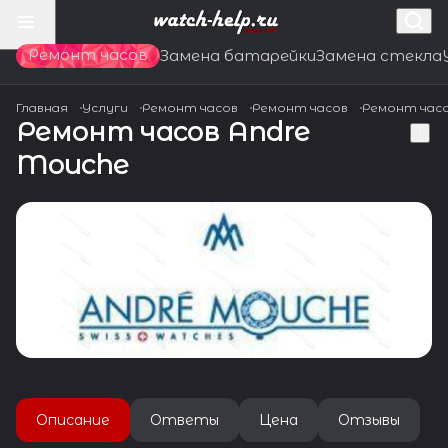
Ремонт часов
Замена батарейки
Замена стекла
Главная
Услуги
Ремонт часов
Ремонт часов
Ремонт час
Ремонт часов Andre
Mouche
Описание
Ответы
Цена
Отзывы