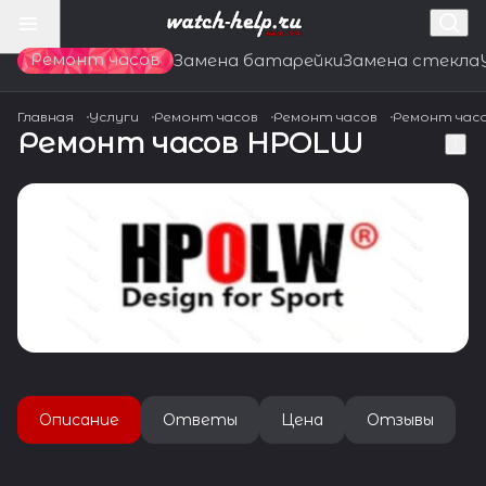
Ремонт часов
Замена батарейки
Замена стекла
Главная
Услуги
Ремонт часов
Ремонт часов
Ремонт час
Ремонт часов HPOLW
Описание
Ответы
Цена
Отзывы