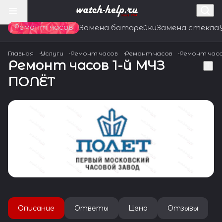
Ремонт часов
Замена батарейки
Замена стекла
Главная
Услуги
Ремонт часов
Ремонт часов
Ремонт час
Ремонт часов 1-й МЧЗ
ПОЛЁТ
Описание
Ответы
Цена
Отзывы