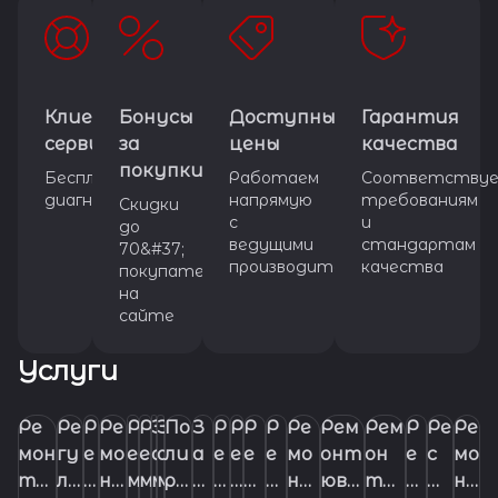
Клиентский
Бонусы
Доступные
Гарантия
сервис
за
цены
качества
покупки
Бесплатная
Работаем
Соответству
диагностика
напрямую
требованиям
Скидки
с
и
до
ведущими
стандартам
70&#37;
производителями
качества
покупателям
на
сайте
Услуги
Ре
Ре
Р
Ре
Р
Р
З
З
По
З
Р
Р
Р
Р
Ре
Рем
Рем
Р
Ре
Ре
мон
гу
е
мо
е
е
а
а
ли
а
е
е
е
е
мо
онт
он
е
с
мо
т
ли
м
н
м
м
м
м
ро
м
п
м
м
м
нт
юве
т
м
т
н