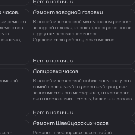
Нет в наличии
 часов.
Ремонт заводной головки
ним ремонт
В нашей мастерской мы выполним ремонт
элементов.
заводной головки, кнопки хронографа часов
льно
и других часовых элементов.
ионально,
Сделаем свою работу максимально
их часов.
бережно, аккуратно и профессионально,
устраним любые неполадки ваших часов.
Нет в наличии
Полировка часов
заменой
В нашей мастерской любые часы получат
самый правильный и грамотный уход, вне
зависимости от материала, из которого
они изготовлены – сталь, белое или розовое
золото, титан, алюминий и т. п. – наши
специалисты отполируют практически
Нет в наличии
любой материал.
Ремонт Швейцарских часов
сов -
Ремонт швейцарских часов любой