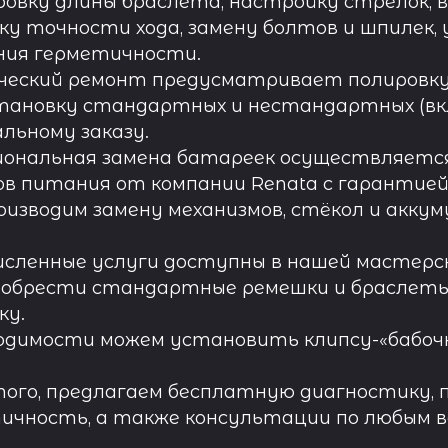
овку длины браслета, настройку стрелок, 
ку точности хода, замену болтов и шпилек, 
ния герметичности.
ческий ремонт предусматривает полировку к
тановку стандартных и нестандартных (вк
льному заказу.
иональная замена батареек осуществляется
в питания от компании Renata с гарантией 
роизводим замену механизмов, стёкол и акку
исленные услуги доступны в нашей мастерск
обрести стандартные ремешки и браслеты д
ку.
одимости можем установить клипсу-«бабочк
ого, предлагаем бесплатную диагностику, 
ичность, а также консультации по любым во