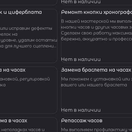
 Наши мастера с
Нет в наличии
омогут вам решить
произведут замену
к и циферблата
Ремонт кнопки хронографа
сионально, быстро,
В нашей мастерской мы выпол
доступной цене.
кнопки часов и других часовых 
или исправим дефекты
Сделаем свою работу максима
елок на
бережно, аккуратно и професс
 уровне, удалим остатки
устраним любые неполадки ваш
та для лучшего сцепления
их. Закрепим слетевшие
амни. Восстановим
Нет в наличии
ата к механизму.
 на часах
Замена браслета на часах
новкой, регулировкой
Мы поможем с установкой или 
шка
вашего или нашего браслета
Нет в наличии
ма в часах
Репассаж часов
 неполадках часов и
Мы выполняем профилактику ча