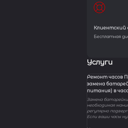
Клиентский 
Бесплатная ди
Услуги
Ремонт часов 
замена батаре
питания) в час
Замена батарейки 
необходимая мани
регулярно подвер
Если ваши часы н
элемента питания