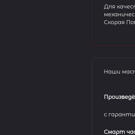
Для качес
механичес
Скорая П
Наши маст
Произведё
с гаранти
Смарт ча