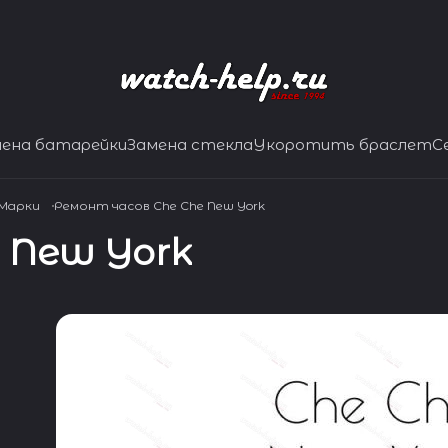
мена батарейки
Замена стекла
Укоротить браслет
С
 Марки
Ремонт часов Che Che New York
 New York