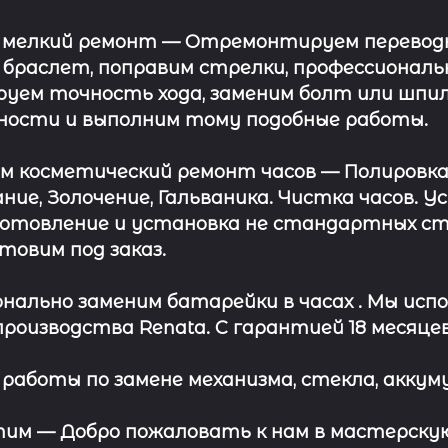
 мелкий ремонт
— Отремонтируем переводну
 браслет, поправим стрелки, профессионал
уем точность хода, заменим болт или шпил
ности и выполним тому подобные работы.
ём косметический ремонт часов
— Полировка
ние, Золочение, Гальваника. Чистка часов. 
отовление и установка не стандартных сте
отовим под заказ.
нально заменим батарейки в часах .
Мы испо
роизводства Renata. С гарантией 18 месяцев
работы по замене механизма, стекла, аккуму
этим —
Добро пожаловать к нам в мастерскую