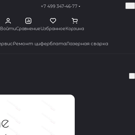
+7 499 347-46-77
Войти
Сравнение
Избранное
Корзина
ервис
Ремонт циферблата
Лазерная сварка