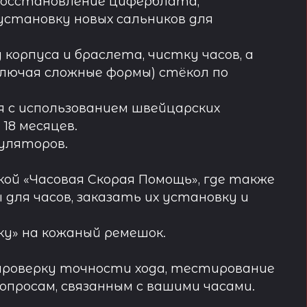
восстановление циферблата,
установку новых сальников для
орпуса и браслета, чистку часов, а
лючая сложные формы) стёкол по
 с использованием швейцарских
18 месяцев.
муляторов.
ой «Часовая Скорая Помощь», где также
ля часов, заказать их установку и
у» на кожаный ремешок.
проверку точности хода, тестирование
просам, связанным с вашими часами.