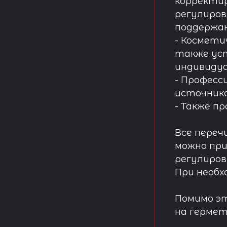
корректир
регулиров
поддержа
- Космети
также ус
индивидуа
- Професс
источнико
- Также п
Все переч
можно при
регулиров
При необх
Помимо эт
на гермет