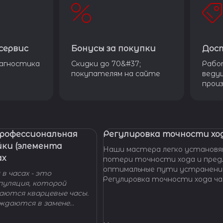
сервис
Бонусы за покупки
Дос
агностика
Скидки до 70&#37;
Рабо
покупателям на сайте
веду
прои
Профессиональная
Регулировка точности ход
йки (элемента
Наши мастера легко установя
ах
потери точности хода и пре
оптимальные пути устранени
в часах - это
Регулировка точности хода ча
пуляция, которой
проводится таким образом, ч
гаются кварцевые часы.
отклонение не превышало доп
уждаются в замене
производителем погрешности
 - добро пожаловать в