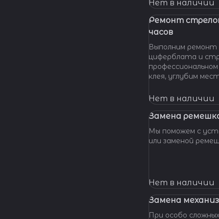
нашу мастерскую!
Нет в наличии
удовольствием п
вашу проблему и 
Ремонт стрело
батарейки профес
часов
качественно и по 
Выполним ремонт 
циферблата и стр
профессиональном
клея, углубим мес
клея и направляющ
стрелки, метки, к
Нет в наличии
крепления цифербл
Замена ремешка
Мы поможем с уста
или заменой реме
Нет в наличии
Замена механиз
При особо сложных