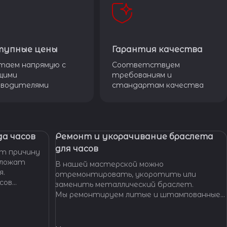
тупные цены
Гарантия качества
таем напрямую с
Соответствуем
щими
требованиям и
зводителями
стандартам качества
а часов
Ремонт и укорачивание браслета
для часов
т причину
дложат
В нашей мастерской можно
я.
отремонтировать, укоротить или
сов
заменить металлический браслет.
тобы
Мы ремонтируем литые и штампованные
ущенной
браслеты даже с самыми сложными по
.
форме и внешнему виду звеньями, чистим и
освежаем их внешний вид,