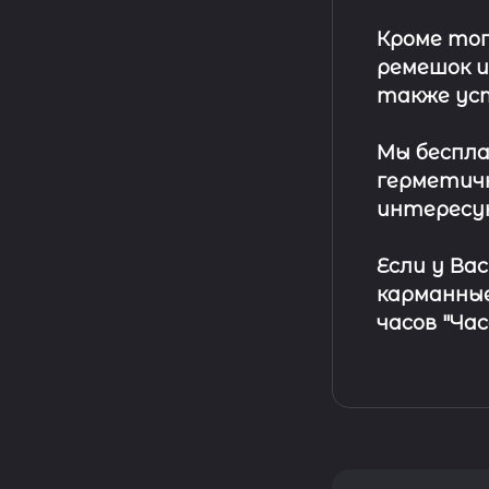
Кроме тог
ремешок
и
также ус
Мы беспла
герметичн
интересу
Если у Ва
карманные
часов "Ча