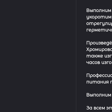
Выполним
укоротим
отрегулир
герметич
Произвед
Хромирова
также изг
часов изг
Профессио
питания п
Выполним 
За всем 