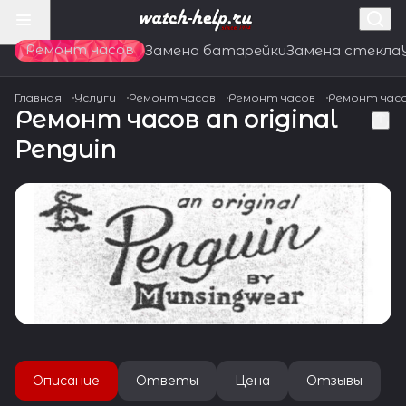
Ремонт часов
Замена батарейки
Замена стекла
Главная
Услуги
Ремонт часов
Ремонт часов
Ремонт час
Ремонт часов an original
Penguin
Описание
Ответы
Цена
Отзывы