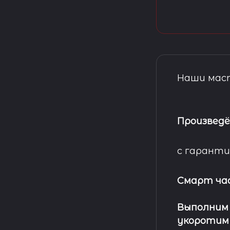
Наши маст
Произведё
с гаранти
Смарт ча
Выполним
укоротим