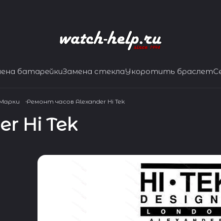
мена батарейки
Замена стекла
Укоротить браслет
С
 Марки
Ремонт часов Alexander Hi Tek
r Hi Tek