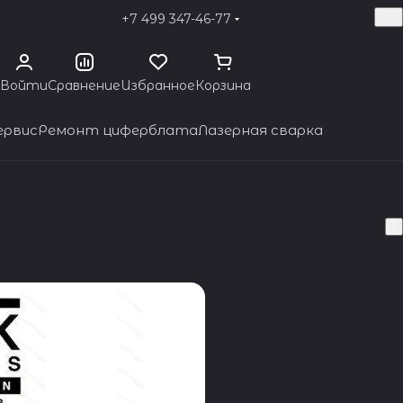
+7 499 347-46-77
Войти
Сравнение
Избранное
Корзина
ервис
Ремонт циферблата
Лазерная сварка