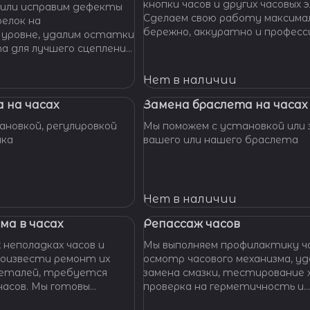
кнопки часов и других часовых 
или исправим дефекты
Сделаем свою работу максима
елок на
бережно, аккуратно и професс
 уровне, удалим остатки
устраним любые неполадки ваш
та для лучшего сцепления
их. Закрепим слетевшие
амни. Восстановим
Нет в наличии
ата к механизму.
 на часах
Замена браслета на часах
новкой, регулировкой
Мы поможем с установкой или 
шка
вашего или нашего браслета
Нет в наличии
ма в часах
Репассаж часов
 неполадках часов и
Мы выполняем профилактику ча
оизвести ремонт их
осмотр часового механизма, удаление пыли,
 деталей, требуется
замена смазки, тестирование 
ы готовы
проверка на герметичность и
функциональность.