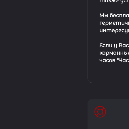
также ус
Мы беспла
герметичн
интересу
Если у Ва
карманные
часов "Ча