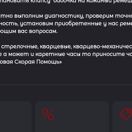
тановить клипсу
бабочка на кожаный ремеш
тно выполним диагностику, проверим точн
ость, установим приобретенные у нас рем
ющим вас вопросам.
с стрелочные, кварцевые, кварцево-механичес
 а может и каретные часы то приносите ч
совая Скорая Помощь»