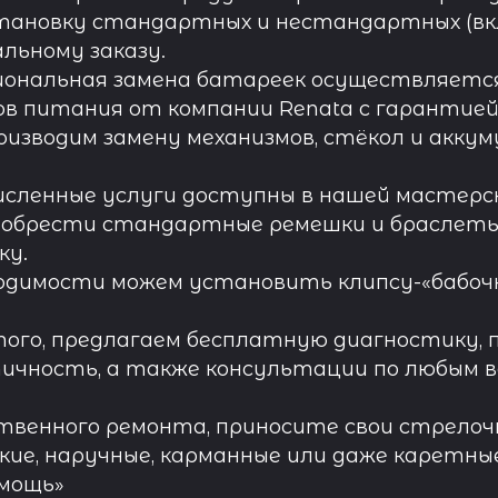
тановку стандартных и нестандартных (вк
льному заказу.
иональная замена батареек осуществляется
в питания от компании Renata с гарантией 
роизводим замену механизмов, стёкол и акку
исленные услуги доступны в нашей мастерск
обрести стандартные ремешки и браслеты д
ку.
одимости можем установить клипсу-«бабочк
ого, предлагаем бесплатную диагностику, 
ичность, а также консультации по любым во
твенного ремонта, приносите свои стрелочн
кие, наручные, карманные или даже каретны
омощь»