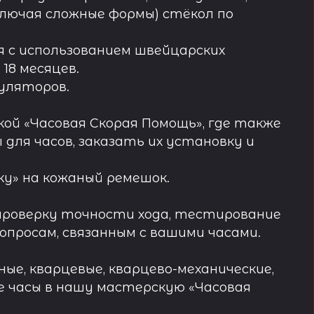
лючая сложные формы) стёкол по
 с использованием швейцарских
18 месяцев.
муляторов.
ой «Часовая Скорая Помощь», где также
ля часов, заказать их установку и
у» на кожаный ремешок.
проверку точности хода, тестирование
просам, связанным с вашими часами.
ые, кварцевые, кварцево-механические,
е часы в нашу мастерскую «Часовая