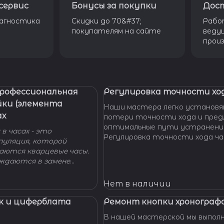
сервис
Бонусы за покупки
Дос
агностика
Скидки до 70&#37;
Рабо
покупателям на сайте
веду
прои
Профессиональная
Регулировка точности ход
йки (элемента
Наши мастера легко установя
ах
потери точности хода и пре
оптимальные пути устранени
в часах - это
Регулировка точности хода ча
пуляция, которой
проводится таким образом, ч
гаются кварцевые часы.
отклонение не превышало доп
уждаются в замене
производителем погрешности
 - добро пожаловать в
 Наши мастера с
Нет в наличии
омогут вам решить
произведут замену
к и циферблата
Ремонт кнопки хронографа
сионально, быстро,
В нашей мастерской мы выпол
доступной цене.