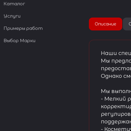
Каталог
Услуги
Описание
Примеры работ
Выбор Марки
Наши спец
Мы предла
предостав
Однако см
Мы выпол
- Мелкий 
корректир
регулиров
поддержа
- Космети