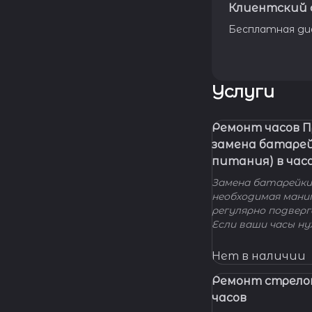
Клиентский 
Бесплатная ди
Услуги
Ремонт часов 
замена батаре
питания) в час
Замена батарейки 
необходимая мани
регулярно подвер
Если ваши часы н
элемента питания
нашу мастерскую!
Нет в наличии
удовольствием п
вашу проблему и 
Ремонт стрело
батарейки профес
часов
качественно и по 