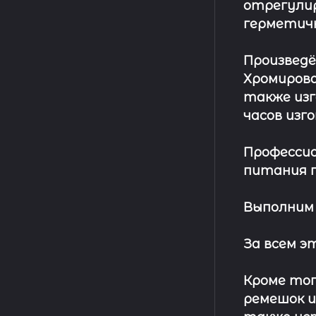
отрегулир
герметич
Произвед
Хромирова
также изг
часов изг
Профессио
питания п
Выполним 
За всем 
Кроме тог
ремешок
и