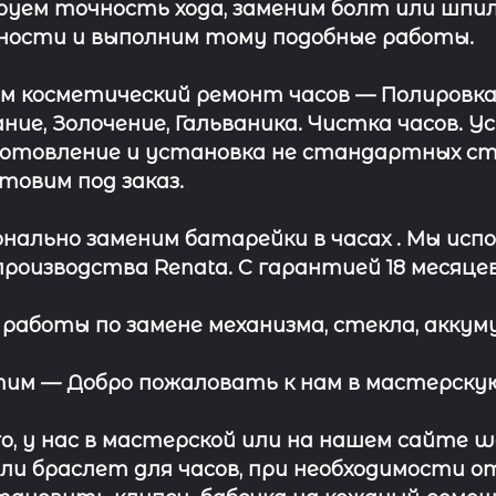
уем точность хода, заменим болт или шпил
ности и выполним тому подобные работы.
ём косметический ремонт часов
— Полировка
ние, Золочение, Гальваника. Чистка часов. 
отовление и установка не стандартных сте
отовим под заказ.
нально заменим батарейки в часах .
Мы испо
роизводства Renata. С гарантией 18 месяцев
работы по замене механизма, стекла, аккуму
этим —
Добро пожаловать к нам в мастерскую
о, у нас в мастерской или на нашем сайте 
ли
браслет
для часов, при необходимости о