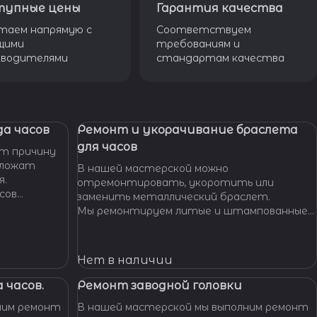
тупные цены
Гарантия качества
таем напрямую с
Соответствуем
щими
требованиям и
зводителями
стандартам качества
а часов
Ремонт и укорачивание браслета
для часов
т причину
дложат
В нашей мастерской можно
я.
отремонтировать, укоротить или
сов
заменить металлический браслет.
тобы
Мы ремонтируем литые и штампованные
ущенной
браслеты даже с самыми сложными по
.
форме и внешнему виду звеньями, чистим и
освежаем их внешний вид,
Нет в наличии
 часов.
Ремонт заводной головки
ним ремонт
В нашей мастерской мы выполним ремонт