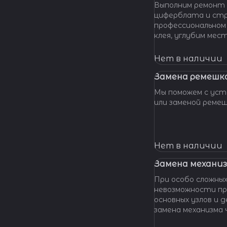
Выполним ремонт 
циферблата и стр
профессиональном
клея, углубим мес
клея и направляющ
стрелки, метки, к
Нет в наличии
крепления цифербл
Замена ремешка
Мы поможем с уста
или заменой реме
Нет в наличии
Замена механиз
При особо сложных
невозможности пр
основных узлов и
замена механизма часов. М
оказать помощь даже в наиболее сложных