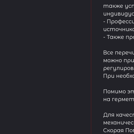
также ус
индивидуа
- Професс
источнико
- Также п
Все переч
можно при
регулиров
При необх
Помимо эт
на гермет
Для качес
механичес
Скорая П