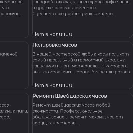
элементов.
заводной головки, кнопки хронографа часов
льно
и других часовых элементов.
ионально,
Сделаем свою работу максимально
их часов.
бережно, аккуратно и профессионально,
устраним любые неполадки ваших часов.
Нет в наличии
Полировка часов
заменой
В нашей мастерской любые часы получат
самый правильный и грамотный уход, вне
зависимости от материала, из которого
они изготовлены – сталь, белое или розовое
золото, титан, алюминий и т. п. – наши
специалисты отполируют практически
Нет в наличии
любой материал.
Ремонт Швейцарских часов
сов -
Ремонт швейцарских часов любой
сложности. Профессиональное
хода,
обслуживание и ремонт механизмов от
ведущих мастеров.
Гарантия качества, оригинальные