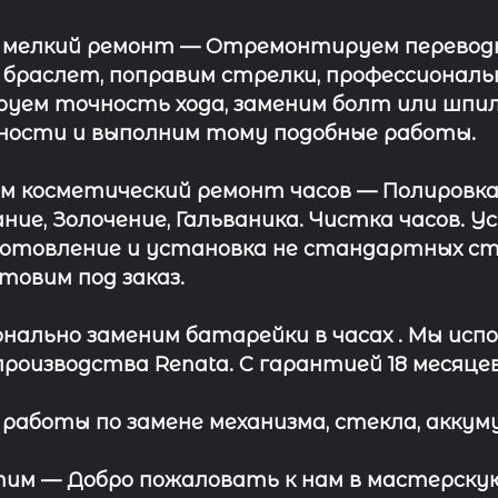
 мелкий ремонт
— Отремонтируем переводну
 браслет, поправим стрелки, профессионал
уем точность хода, заменим болт или шпил
ности и выполним тому подобные работы.
ём косметический ремонт часов
— Полировка
ние, Золочение, Гальваника. Чистка часов. 
отовление и установка не стандартных сте
отовим под заказ.
нально заменим батарейки в часах .
Мы испо
роизводства Renata. С гарантией 18 месяцев
работы по замене механизма, стекла, аккуму
этим —
Добро пожаловать к нам в мастерскую