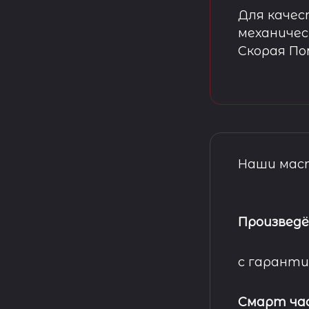
Для качес
механичес
Скорая П
Наши маст
Произведё
с гаранти
Смарт ча