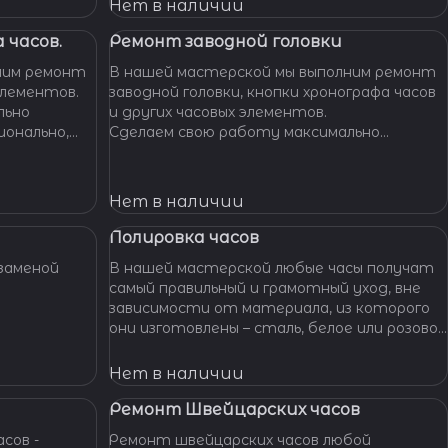
Нет в наличии
 часов.
Ремонт заводной головки
ним ремонт
В нашей мастерской мы выполним ремонт
элементов.
заводной головки, кнопки хронографа часов
льно
и других часовых элементов.
ионально,
Сделаем свою работу максимально
их часов.
бережно, аккуратно и профессионально,
устраним любые неполадки ваших часов.
Нет в наличии
Полировка часов
заменой
В нашей мастерской любые часы получат
самый правильный и грамотный уход, вне
зависимости от материала, из которого
они изготовлены – сталь, белое или розовое
золото, титан, алюминий и т. п. – наши
специалисты отполируют практически
Нет в наличии
любой материал.
Ремонт Швейцарских часов
сов -
Ремонт швейцарских часов любой