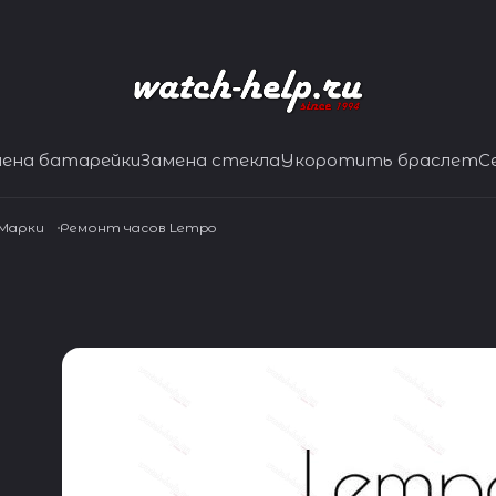
мена батарейки
Замена стекла
Укоротить браслет
С
 Марки
Ремонт часов Lempo