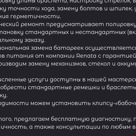
овку длины браслета, настройку стрелок, 
ку точности хода, замену болтов и шпилек, 
ния герметичности.
ческий ремонт предусматривает полировку к
тановку стандартных и нестандартных (вк
льному заказу.
иональная замена батареек осуществляется
в питания от компании Renata с гарантией 
роизводим замену механизмов, стёкол и акку
исленные услуги доступны в нашей мастерск
обрести стандартные ремешки и браслеты д
ку.
одимости можем установить клипсу-«бабочк
ого, предлагаем бесплатную диагностику, 
ичность, а также консультации по любым во