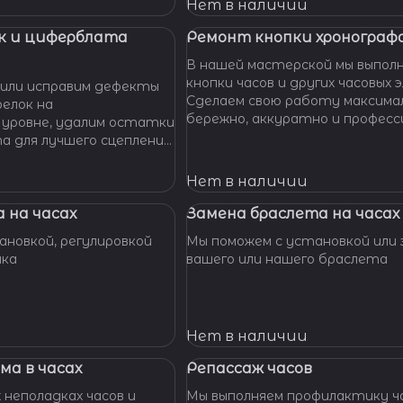
 Наши мастера с
Нет в наличии
омогут вам решить
произведут замену
к и циферблата
Ремонт кнопки хронографа
сионально, быстро,
В нашей мастерской мы выпол
доступной цене.
кнопки часов и других часовых 
или исправим дефекты
Сделаем свою работу максима
елок на
бережно, аккуратно и професс
 уровне, удалим остатки
устраним любые неполадки ваш
та для лучшего сцепления
их. Закрепим слетевшие
амни. Восстановим
Нет в наличии
ата к механизму.
 на часах
Замена браслета на часах
новкой, регулировкой
Мы поможем с установкой или 
шка
вашего или нашего браслета
Нет в наличии
ма в часах
Репассаж часов
 неполадках часов и
Мы выполняем профилактику ча