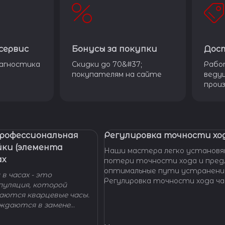
сервис
Бонусы за покупки
Дос
агностика
Скидки до 70&#37;
Рабо
покупателям на сайте
веду
прои
Профессиональная
Регулировка точности ход
йки (элемента
Наши мастера легко установя
ах
потери точности хода и пре
оптимальные пути устранени
в часах - это
Регулировка точности хода ча
пуляция, которой
проводится таким образом, ч
гаются кварцевые часы.
отклонение не превышало доп
уждаются в замене
производителем погрешности
 - добро пожаловать в