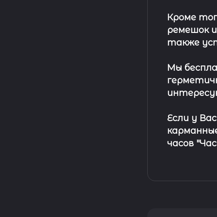
Кроме тог
ремешок
и
также ус
Мы беспла
герметичн
интересу
Если у Ва
карманные
часов "Ча