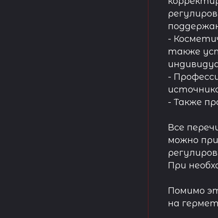
корректир
регулиров
поддержа
- Космети
также ус
индивидуа
- Професс
источнико
- Также п
Все переч
можно при
регулиров
При необх
Помимо эт
на гермет