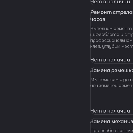
нашу мастерскую!
Нет в наличии
удовольствием п
вашу проблему и 
Ремонт стрело
батарейки профес
часов
качественно и по 
Выполним ремонт 
циферблата и стр
профессиональном
клея, углубим мес
клея и направляющ
стрелки, метки, к
Нет в наличии
крепления цифербл
Замена ремешка
Мы поможем с уста
или заменой реме
Нет в наличии
Замена механиз
При особо сложных