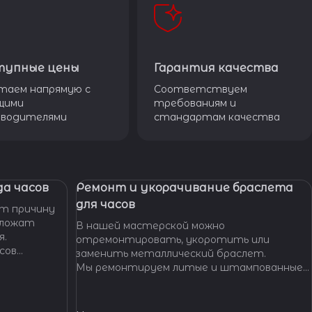
тупные цены
Гарантия качества
таем напрямую с
Соответствуем
щими
требованиям и
зводителями
стандартам качества
а часов
Ремонт и укорачивание браслета
для часов
т причину
дложат
В нашей мастерской можно
я.
отремонтировать, укоротить или
сов
заменить металлический браслет.
тобы
Мы ремонтируем литые и штампованные
ущенной
браслеты даже с самыми сложными по
.
форме и внешнему виду звеньями, чистим и
освежаем их внешний вид,