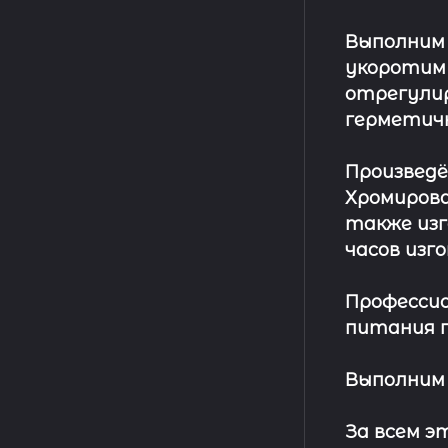
Выполним
укоротим
отрегулир
герметич
Произвед
Хромирова
также изг
часов изг
Профессио
питания п
Выполним 
За всем 