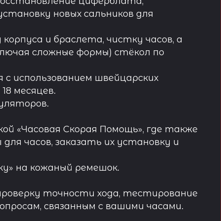
восстановление циферблата,
установку новых сальников для
орпуса и браслета, чистку часов, а
лючая сложные формы) стёкол по
 с использованием швейцарских
18 месяцев.
муляторов.
ой «Часовая Скорая Помощь», где также
ля часов, заказать их установку и
у» на кожаный ремешок.
проверку точности хода, тестирование
просам, связанным с вашими часами.