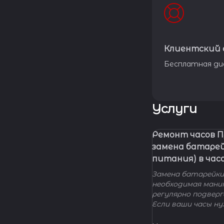
Клиентский 
Бесплатная ди
Услуги
Ремонт часов 
замена батаре
питания) в час
Замена батарейки 
необходимая мани
регулярно подвер
Если ваши часы н
элемента питания