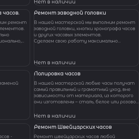
Нет в наличии
 часов.
Ремонт заводной головки
ним ремонт
В нашей мастерской мы выполним ремонт
элементов.
заводной головки, кнопки хронографа часов
льно
и других часовых элементов.
ионально,
Сделаем свою работу максимально
их часов.
бережно, аккуратно и профессионально,
устраним любые неполадки ваших часов.
Нет в наличии
Полировка часов
заменой
В нашей мастерской любые часы получат
самый правильный и грамотный уход, вне
зависимости от материала, из которого
они изготовлены – сталь, белое или розовое
золото, титан, алюминий и т. п. – наши
специалисты отполируют практически
Нет в наличии
любой материал.
Ремонт Швейцарских часов
сов -
Ремонт швейцарских часов любой