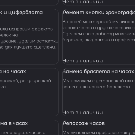
 Наши мастера с
Нет в наличии
омогут вам решить
произведут замену
к и циферблата
Ремонт кнопки хронографа
сионально, быстро,
В нашей мастерской мы выпол
доступной цене.
кнопки часов и других часовых 
или исправим дефекты
Сделаем свою работу максима
елок на
бережно, аккуратно и професс
 уровне, удалим остатки
устраним любые неполадки ваш
та для лучшего сцепления
их. Закрепим слетевшие
амни. Восстановим
Нет в наличии
ата к механизму.
 на часах
Замена браслета на часах
новкой, регулировкой
Мы поможем с установкой или 
шка
вашего или нашего браслета
Нет в наличии
ма в часах
Репассаж часов
 неполадках часов и
Мы выполняем профилактику ча