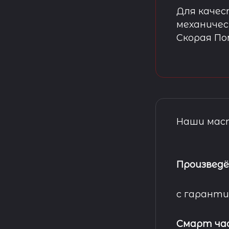
Для качес
механичес
Скорая П
Наши маст
Произведё
с гаранти
Смарт ча