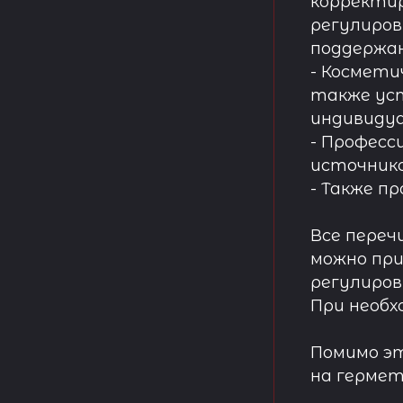
корректир
регулиров
поддержа
- Космети
также ус
индивидуа
- Професс
источнико
- Также п
Все переч
можно при
регулиров
При необх
Помимо эт
на гермет