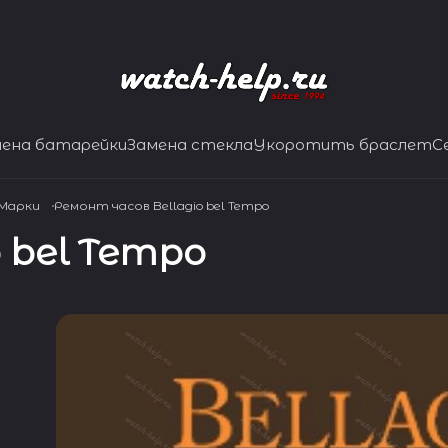
мена батарейки
Замена стекла
Укоротить браслет
С
 Марки
Ремонт часов Bellagio bel Tempo
 bel Tempo