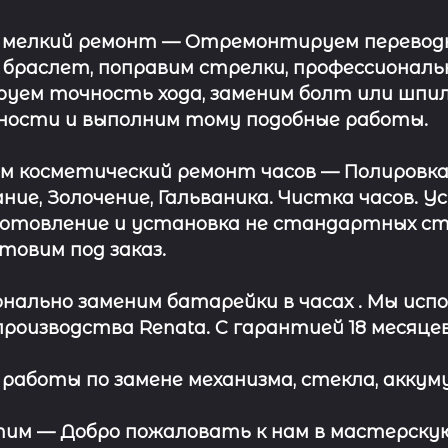
 мелкий ремонт
— Отремонтируем переводну
 браслет, поправим стрелки, профессионал
уем точность хода, заменим болт или шпил
ности и выполним тому подобные работы.
ём косметический ремонт часов
— Полировка
ние, Золочение, Гальваника. Чистка часов. 
отовление и установка не стандартных сте
отовим под заказ.
нально заменим батарейки в часах .
Мы испо
роизводства Renata. С гарантией 18 месяцев
работы по замене механизма, стекла, аккуму
этим —
Добро пожаловать к нам в мастерскую