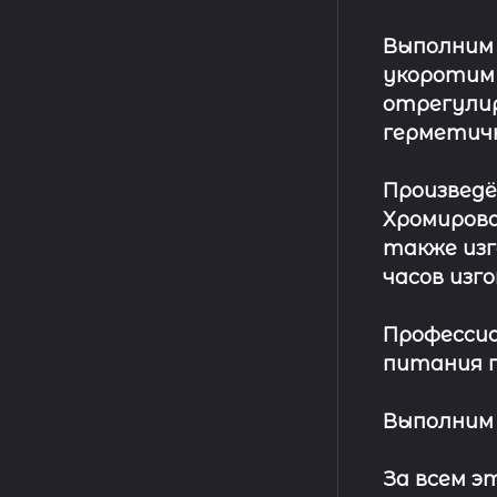
Выполним
укоротим
отрегулир
герметич
Произвед
Хромирова
также изг
часов изг
Профессио
питания п
Выполним 
За всем 