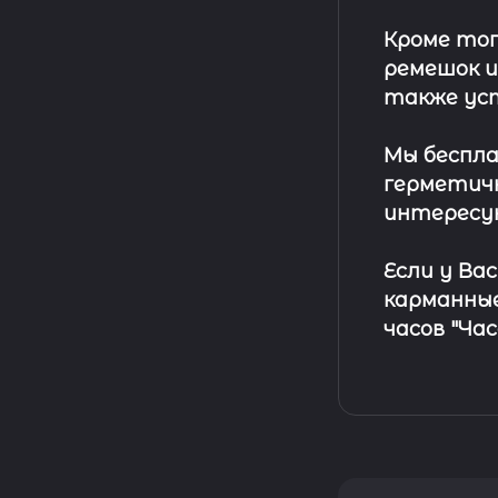
Кроме тог
ремешок
и
также ус
Мы беспла
герметичн
интересу
Если у Ва
карманные
часов "Ча