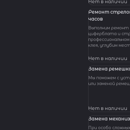
нашу мастерскую!
Нет в наличии
удовольствием п
вашу проблему и 
Ремонт стрело
батарейки профес
часов
качественно и по 
Выполним ремонт 
циферблата и стр
профессиональном
клея, углубим мес
клея и направляющ
стрелки, метки, к
Нет в наличии
крепления цифербл
Замена ремешка
Мы поможем с уста
или заменой реме
Нет в наличии
Замена механиз
При особо сложных