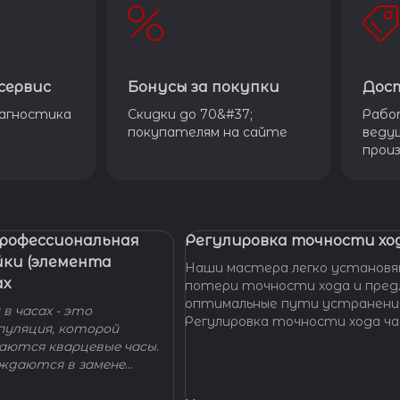
сервис
Бонусы за покупки
Дос
агностика
Скидки до 70&#37;
Рабо
покупателям на сайте
веду
прои
Профессиональная
Регулировка точности ход
йки (элемента
Наши мастера легко установя
ах
потери точности хода и пре
оптимальные пути устранени
в часах - это
Регулировка точности хода ча
пуляция, которой
проводится таким образом, ч
гаются кварцевые часы.
отклонение не превышало доп
уждаются в замене
производителем погрешности
 - добро пожаловать в