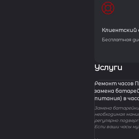
Клиентский 
Бесплатная ди
Услуги
Ремонт часов 
замена батаре
питания) в час
Замена батарейки 
необходимая мани
регулярно подвер
Если ваши часы н
элемента питания