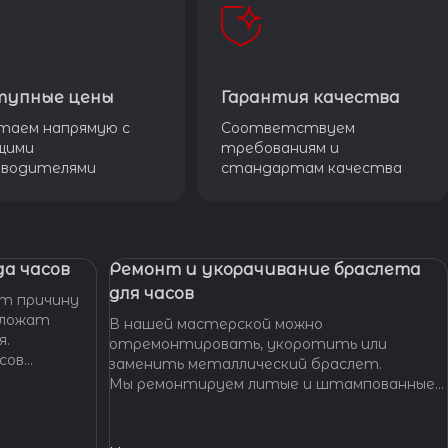
тупные цены
Гарантия качества
таем напрямую с
Соответствуем
щими
требованиям и
зводителями
стандартам качества
а часов
Ремонт и укорачивание браслета
для часов
т причину
дложат
В нашей мастерской можно
я.
отремонтировать, укоротить или
сов
заменить металлический браслет.
тобы
Мы ремонтируем литые и штампованные
ущенной
браслеты даже с самыми сложными по
.
форме и внешнему виду звеньями, чистим и
освежаем их внешний вид,