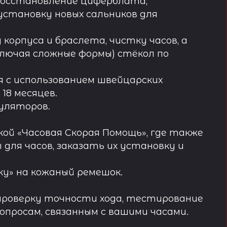
восстановление циферблата,
установку новых сальников для
орпуса и браслета, чистку часов, а
лючая сложные формы) стёкол по
 с использованием швейцарских
18 месяцев.
муляторов.
ой «Часовая Скорая Помощь», где также
ля часов, заказать их установку и
у» на кожаный ремешок.
проверку точности хода, тестирование
просам, связанным с вашими часами.