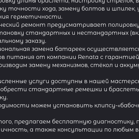
овку длины браслета, настройку стрелок, 
ку точности хода, замену болтов и шпилек, 
ния герметичности.
ческий ремонт предусматривает полировку к
тановку стандартных и нестандартных (вк
льному заказу.
иональная замена батареек осуществляется
в питания от компании Renata с гарантией 
роизводим замену механизмов, стёкол и акку
исленные услуги доступны в нашей мастерск
обрести стандартные ремешки и браслеты д
ку.
одимости можем установить клипсу-«бабочк
ого, предлагаем бесплатную диагностику, 
ичность, а также консультации по любым во