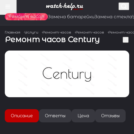
Ремонт часов
Замена батарейки
Замена стекла
Главная
Услуги
Ремонт часов
Ремонт часов
Ремонт час
Ремонт часов Century
Описание
Ответы
Цена
Отзывы