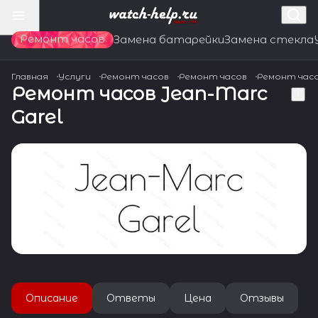
Ремонт часов
Замена батарейки
Замена стекла
Главная
Услуги
Ремонт часов
Ремонт часов
Ремонт час
Ремонт часов Jean-Marc
Garel
Описание
Ответы
Цена
Отзывы