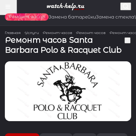
Ремонт часов
Замена батарейки
Замена стекла
Главная
Услуги
Ремонт часов
Ремонт часов
Ремонт час
Ремонт часов Santa
Barbara Polo & Racquet Club