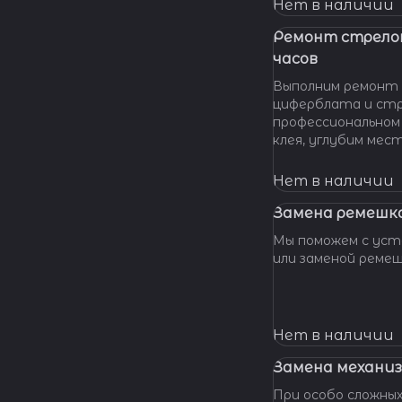
нашу мастерскую!
Нет в наличии
удовольствием п
вашу проблему и 
Ремонт стрело
батарейки профес
часов
качественно и по 
Выполним ремонт 
циферблата и стр
профессиональном
клея, углубим мес
клея и направляющ
стрелки, метки, к
Нет в наличии
крепления цифербл
Замена ремешка
Мы поможем с уста
или заменой реме
Нет в наличии
Замена механиз
При особо сложных