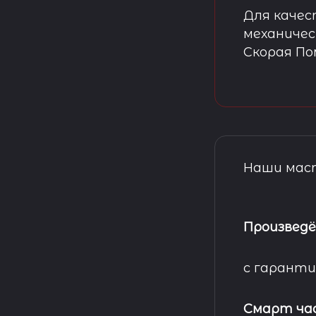
Для качес
механичес
Скорая П
Наши маст
Произведё
с гаранти
Смарт ча