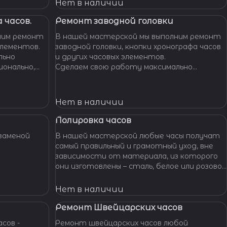
Нет в наличии
 часов.
Ремонт заводной головки
ним ремонт
В нашей мастерской мы выполним ремонт
элементов.
заводной головки, кнопки хронографа часов
льно
и других часовых элементов.
ионально,
Сделаем свою работу максимально
их часов.
бережно, аккуратно и профессионально,
устраним любые неполадки ваших часов.
Нет в наличии
Полировка часов
заменой
В нашей мастерской любые часы получат
самый правильный и грамотный уход, вне
зависимости от материала, из которого
они изготовлены – сталь, белое или розовое
золото, титан, алюминий и т. п. – наши
специалисты отполируют практически
Нет в наличии
любой материал.
Ремонт Швейцарских часов
сов -
Ремонт швейцарских часов любой