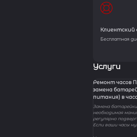
Клиентский 
Бесплатная ди
Услуги
Ремонт часов 
замена батаре
питания) в час
Замена батарейки 
необходимая мани
регулярно подвер
Если ваши часы н
элемента питания