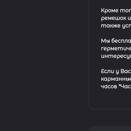
Кроме тог
ремешок
и
также ус
Мы беспла
герметичн
интересу
Если у Ва
карманные
часов "Ча