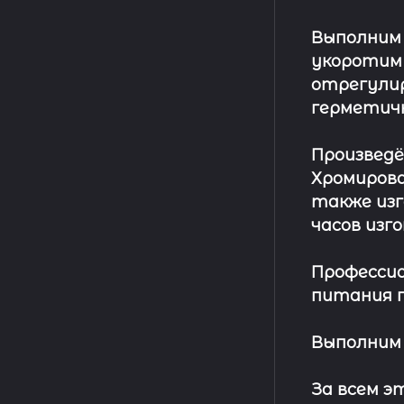
Выполним
укоротим
отрегулир
герметич
Произвед
Хромирова
также изг
часов изг
Профессио
питания п
Выполним 
За всем 