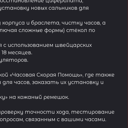
восстановление циферблата,
установку новых сальников для
орпуса и браслета, чистку часов, а
лючая сложные формы) стёкол по
 с использованием швейцарских
18 месяцев.
муляторов.
ой «Часовая Скорая Помощь», где также
ля часов, заказать их установку и
у» на кожаный ремешок.
проверку точности хода, тестирование
просам, связанным с вашими часами.