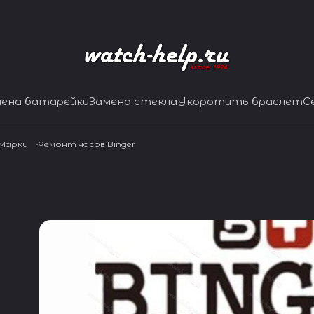
мена батарейки
Замена стекла
Укоротить браслет
С
 Марки
Ремонт часов Binger