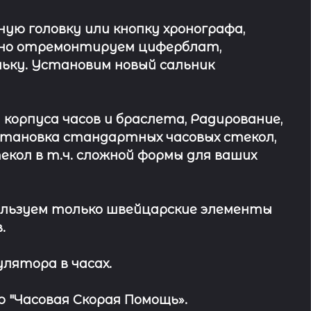
ю головку или кнопку хронографа,
ьно отремонтируем циферблат,
ьку. Установим новый сальник
 корпуса часов и браслета, Радирование,
Установка стандартных часовых стекол,
кол в т.ч. сложной формы для ваших
льзуем только швейцарские элементы
.
лятора в часах.
 "Часовая Скорая Помощь».