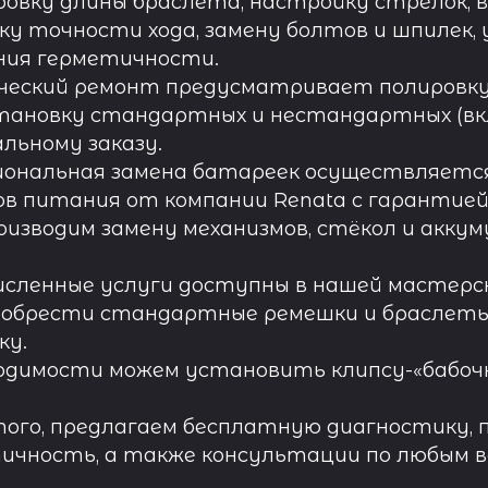
овку длины браслета, настройку стрелок, 
ку точности хода, замену болтов и шпилек, 
ния герметичности.
ческий ремонт предусматривает полировку к
тановку стандартных и нестандартных (вк
льному заказу.
иональная замена батареек осуществляется
в питания от компании Renata с гарантией 
роизводим замену механизмов, стёкол и акку
исленные услуги доступны в нашей мастерск
обрести стандартные ремешки и браслеты д
ку.
одимости можем установить клипсу-«бабочк
ого, предлагаем бесплатную диагностику, 
ичность, а также консультации по любым во