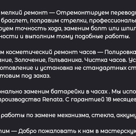
 мелкий ремонт
— Отремонтируем переводну
 браслет, поправим стрелки, профессионал
уем точность хода, заменим болт или шпил
ности и выполним тому подобные работы.
ём косметический ремонт часов
— Полировка
ние, Золочение, Гальваника. Чистка часов. 
отовление и установка не стандартных сте
отовим под заказ.
нально заменим батарейки в часах .
Мы испо
роизводства Renata. С гарантией 18 месяцев
работы по замене механизма, стекла, аккуму
этим —
Добро пожаловать к нам в мастерскую