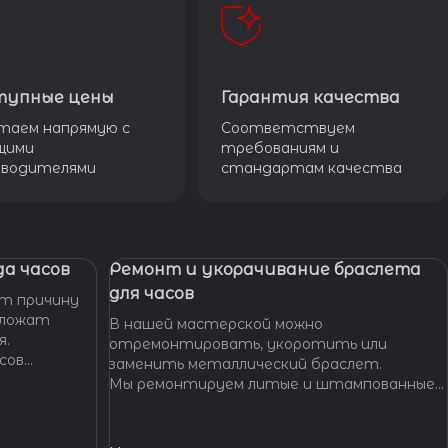
тупные цены
Гарантия качества
таем напрямую с
Соответствуем
щими
требованиям и
зводителями
стандартам качества
а часов
Ремонт и укорачивание браслета
для часов
т причину
дложат
В нашей мастерской можно
я.
отремонтировать, укоротить или
сов
заменить металлический браслет.
тобы
Мы ремонтируем литые и штампованные
ущенной
браслеты даже с самыми сложными по
.
форме и внешнему виду звеньями, чистим и
освежаем их внешний вид,