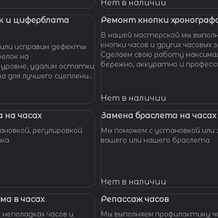
 Наши мастера с
Нет в наличии
омогут вам решить
произведут замену
к и циферблата
Ремонт кнопки хронографа
сионально, быстро,
В нашей мастерской мы выпол
доступной цене.
кнопки часов и других часовых 
или исправим дефекты
Сделаем свою работу максима
елок на
бережно, аккуратно и професс
 уровне, удалим остатки
устраним любые неполадки ваш
та для лучшего сцепления
их. Закрепим слетевшие
амни. Восстановим
Нет в наличии
ата к механизму.
 на часах
Замена браслета на часах
новкой, регулировкой
Мы поможем с установкой или 
шка
вашего или нашего браслета
Нет в наличии
ма в часах
Репассаж часов
 неполадках часов и
Мы выполняем профилактику ча