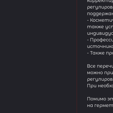
корректир
регулиров
поддержа
- Космети
также ус
индивидуа
- Професс
источнико
- Также п
Все переч
можно при
регулиров
При необх
Помимо эт
на гермет