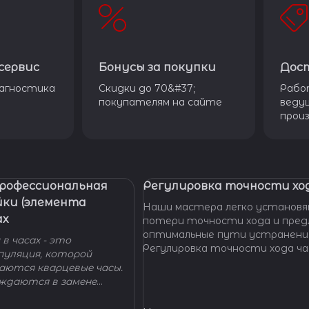
сервис
Бонусы за покупки
Дос
агностика
Скидки до 70&#37;
Рабо
покупателям на сайте
веду
прои
Профессиональная
Регулировка точности ход
йки (элемента
Наши мастера легко установя
ах
потери точности хода и пре
оптимальные пути устранени
в часах - это
Регулировка точности хода ча
пуляция, которой
проводится таким образом, ч
гаются кварцевые часы.
отклонение не превышало доп
уждаются в замене
производителем погрешности
 - добро пожаловать в