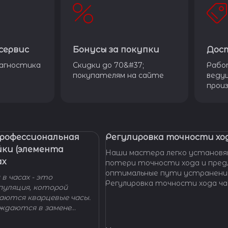
сервис
Бонусы за покупки
Дос
агностика
Скидки до 70&#37;
Рабо
покупателям на сайте
веду
прои
Профессиональная
Регулировка точности ход
йки (элемента
Наши мастера легко установя
ах
потери точности хода и пре
оптимальные пути устранени
в часах - это
Регулировка точности хода ча
пуляция, которой
проводится таким образом, ч
гаются кварцевые часы.
отклонение не превышало доп
уждаются в замене
производителем погрешности
 - добро пожаловать в