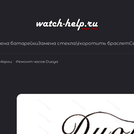
мена батарейки
Замена стекла
Укоротить браслет
С
 Марки
Ремонт часов Duoya