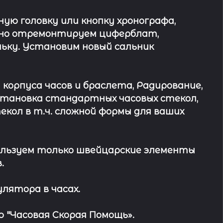
ю головку или кнопку хронографа,
ьно отремонтируем циферблат,
ьку. Установим новый сальник
 корпуса часов и браслета, Радирование,
Установка стандартных часовых стекол,
кол в т.ч. сложной формы для ваших
льзуем только швейцарские элементы
.
лятора в часах.
 "Часовая Скорая Помощь».