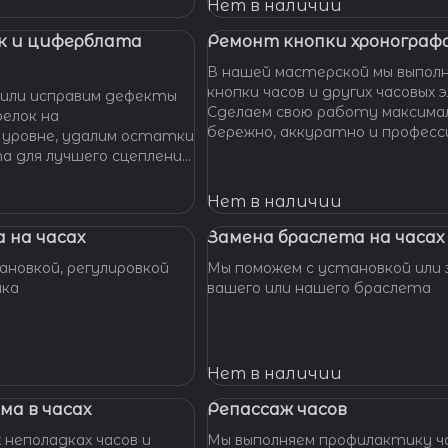
 Наши мастера с
Нет в наличии
омогут вам решить
произведут замену
к и циферблата
Ремонт кнопки хронографа
сионально, быстро,
В нашей мастерской мы выпол
доступной цене.
кнопки часов и других часовых 
или исправим дефекты
Сделаем свою работу максима
елок на
бережно, аккуратно и професс
 уровне, удалим остатки
устраним любые неполадки ваш
та для лучшего сцепления
их. Закрепим слетевшие
амни. Восстановим
Нет в наличии
ата к механизму.
 на часах
Замена браслета на часах
новкой, регулировкой
Мы поможем с установкой или 
шка
вашего или нашего браслета
Нет в наличии
ма в часах
Репассаж часов
 неполадках часов и
Мы выполняем профилактику ча