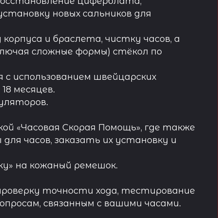
восстановление циферблата,
установку новых сальников для
орпуса и браслета, чистку часов, а
лючая сложные формы) стёкол по
 с использованием швейцарских
18 месяцев.
муляторов.
ой «Часовая Скорая Помощь», где также
ля часов, заказать их установку и
у» на кожаный ремешок.
проверку точности хода, тестирование
просам, связанным с вашими часами.