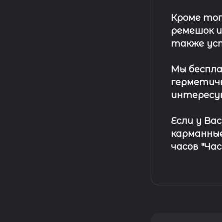
Кроме тог
ремешок
и
также ус
Мы беспла
герметичн
интересу
Если у Ва
карманные
часов "Ча