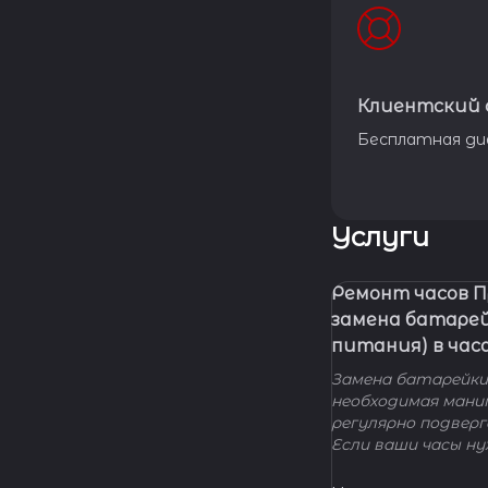
Клиентский 
Бесплатная ди
Услуги
Ремонт часов 
замена батаре
питания) в час
Замена батарейки 
необходимая мани
регулярно подвер
Если ваши часы н
элемента питания