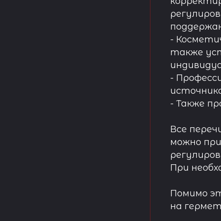
корректир
регулиров
поддержа
- Космети
также ус
индивидуа
- Професс
источнико
- Также п
Все переч
можно при
регулиров
При необх
Помимо эт
на гермет