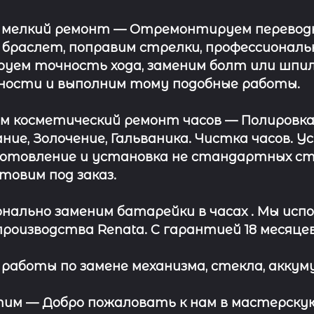
 мелкий ремонт
— Отремонтируем переводну
 браслет, поправим стрелки, профессионал
уем точность хода, заменим болт или шпил
ности и выполним тому подобные работы.
ём косметический ремонт часов
— Полировка
ние, Золочение, Гальваника. Чистка часов. 
отовление и установка не стандартных сте
отовим под заказ.
нально заменим батарейки в часах .
Мы испо
роизводства Renata. С гарантией 18 месяцев
работы по замене механизма, стекла, аккуму
этим —
Добро пожаловать к нам в мастерскую