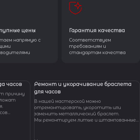
тупные цены
Гарантия качества
таем напрямую с
Соответствуем
щими
требованиям и
зводителями
стандартам качества
а часов
Ремонт и укорачивание браслета
для часов
т причину
дложат
В нашей мастерской можно
я.
отремонтировать, укоротить или
сов
заменить металлический браслет.
тобы
Мы ремонтируем литые и штампованные
ущенной
браслеты даже с самыми сложными по
.
форме и внешнему виду звеньями, чистим и
освежаем их внешний вид,