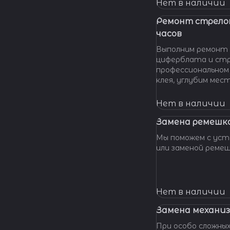
нашу мастерскую!
Нет в наличии
удовольствием п
вашу проблему и 
Ремонт стрело
батарейки профес
часов
качественно и по 
Выполним ремонт 
циферблата и стр
профессиональном
клея, углубим мес
клея и направляющ
стрелки, метки, к
Нет в наличии
крепления цифербл
Замена ремешка
Мы поможем с уста
или заменой реме
Нет в наличии
Замена механиз
При особо сложных