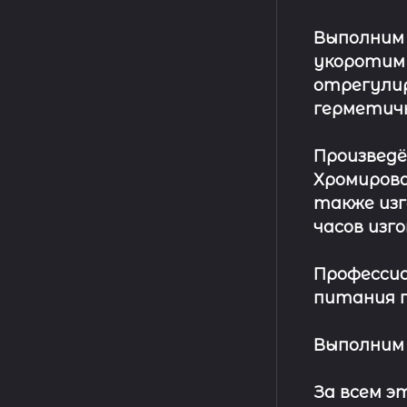
Выполним
укоротим
отрегулир
герметич
Произвед
Хромирова
также изг
часов изг
Профессио
питания п
Выполним 
За всем 