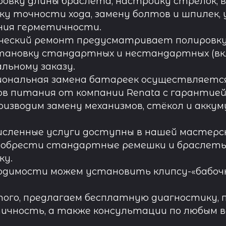
овку длины браслета, настройку стрелок, 
ку точности хода, замену болтов и шпилек, 
ния герметичности.
ческий ремонт предусматривает полировку к
тановку стандартных и нестандартных (вк
льному заказу.
иональная замена батареек осуществляется
в питания от компании Renata с гарантией 
роизводим замену механизмов, стёкол и акку
исленные услуги доступны в нашей мастерск
обрести стандартные ремешки и браслеты д
ку.
одимости можем установить клипсу-«бабочк
ого, предлагаем бесплатную диагностику, 
ичность, а также консультации по любым во