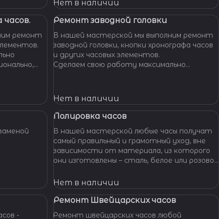
Нет в наличии
 часов.
Ремонт заводной головки
ним ремонт
В нашей мастерской мы выполним ремонт
элементов.
заводной головки, кнопки хронографа часов
льно
и других часовых элементов.
ионально,
Сделаем свою работу максимально
их часов.
бережно, аккуратно и профессионально,
устраним любые неполадки ваших часов.
Нет в наличии
Полировка часов
заменой
В нашей мастерской любые часы получат
самый правильный и грамотный уход, вне
зависимости от материала, из которого
они изготовлены – сталь, белое или розовое
золото, титан, алюминий и т. п. – наши
специалисты отполируют практически
Нет в наличии
любой материал.
Ремонт Швейцарских часов
сов -
Ремонт швейцарских часов любой