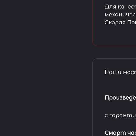
Для качес
механичес
Скорая П
Наши маст
Произведё
с гаранти
Смарт ча