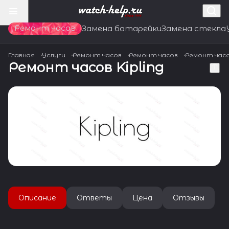
Ремонт часов
Замена батарейки
Замена стекла
Главная
Услуги
Ремонт часов
Ремонт часов
Ремонт час
Ремонт часов Kipling
Описание
Ответы
Цена
Отзывы