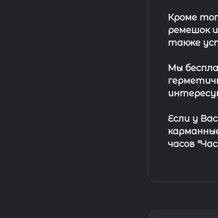
Кроме тог
ремешок
и
также ус
Мы беспла
герметичн
интересу
Если у Ва
карманные
часов "Ча