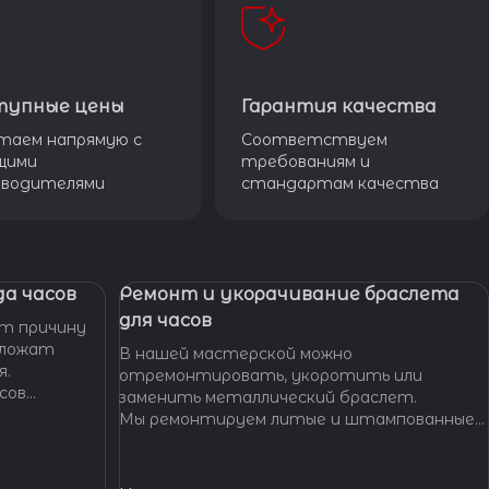
тупные цены
Гарантия качества
таем напрямую с
Соответствуем
щими
требованиям и
зводителями
стандартам качества
а часов
Ремонт и укорачивание браслета
для часов
т причину
дложат
В нашей мастерской можно
я.
отремонтировать, укоротить или
сов
заменить металлический браслет.
тобы
Мы ремонтируем литые и штампованные
ущенной
браслеты даже с самыми сложными по
.
форме и внешнему виду звеньями, чистим и
освежаем их внешний вид,