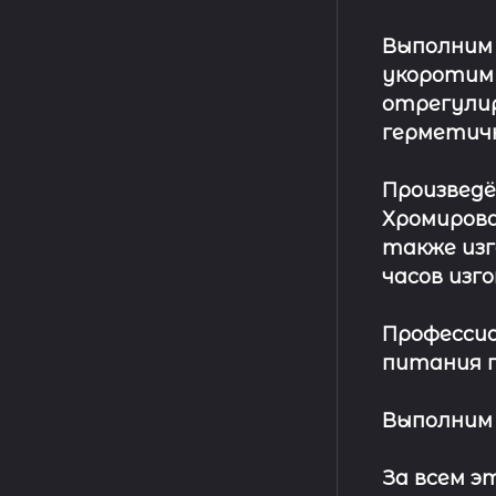
Выполним
укоротим
отрегулир
герметич
Произвед
Хромирова
также изг
часов изг
Профессио
питания п
Выполним 
За всем 