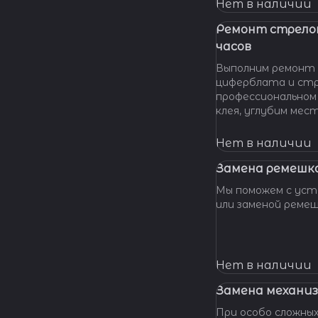
нашу мастерскую!
Нет в наличии
удовольствием п
вашу проблему и 
Ремонт стрело
батарейки профес
часов
качественно и по 
Выполним ремонт 
циферблата и стр
профессиональном
клея, углубим мес
клея и направляющ
стрелки, метки, к
Нет в наличии
крепления цифербл
Замена ремешка
Мы поможем с уста
или заменой реме
Нет в наличии
Замена механиз
При особо сложных