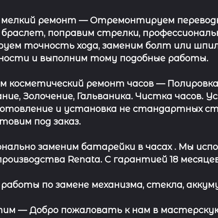
 мелкий ремонт
— Отремонтируем переводну
 браслет, поправим стрелки, профессионал
уем точность хода, заменим болт или шпил
ности и выполним тому подобные работы.
ём косметический ремонт часов
— Полировка
ние, Золочение, Гальваника. Чистка часов. 
отовление и установка не стандартных сте
отовим под заказ.
нально заменим батарейки в часах .
Мы испо
роизводства Renata. С гарантией 18 месяцев
работы по замене механизма, стекла, аккуму
этим —
Добро пожаловать к нам в мастерскую