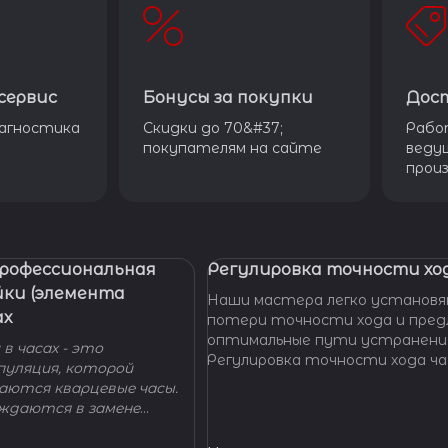
сервис
Бонусы за покупки
Дос
агностика
Скидки до 70&#37;
Рабо
покупателям на сайте
веду
прои
Профессиональная
Регулировка точности ход
йки (элемента
Наши мастера легко установя
ах
потери точности хода и пре
оптимальные пути устранени
в часах - это
Регулировка точности хода ча
пуляция, которой
проводится таким образом, ч
гаются кварцевые часы.
отклонение не превышало доп
уждаются в замене
производителем погрешности
 - добро пожаловать в