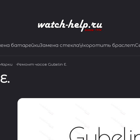
мена батарейки
Замена стекла
Укоротить браслет
С
 Марки
Ремонт часов Gubelin E.
E.