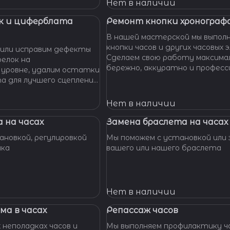
 Наши мастера с
Нет в наличии
омогут вам решить
произведут замену
к и циферблата
Ремонт кнопки хронографа
сионально, быстро,
В нашей мастерской мы выпол
доступной цене.
кнопки часов и других часовых 
или исправим дефекты
Сделаем свою работу максима
елок на
бережно, аккуратно и професс
 уровне, удалим остатки
устраним любые неполадки ваш
та для лучшего сцепления
их. Закрепим слетевшие
амни. Восстановим
Нет в наличии
ата к механизму.
 на часах
Замена браслета на часах
новкой, регулировкой
Мы поможем с установкой или 
шка
вашего или нашего браслета
Нет в наличии
ма в часах
Репассаж часов
 неполадках часов и
Мы выполняем профилактику ча