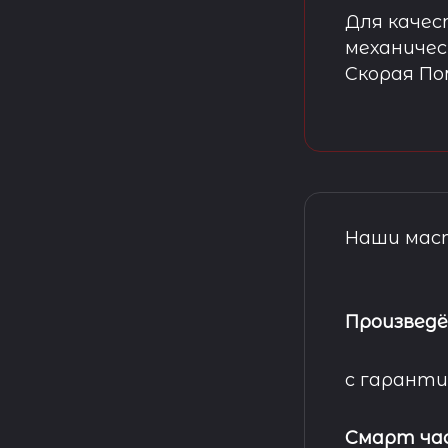
Для качес
механичес
Скорая П
Наши маст
Произведё
с гаранти
Смарт ча