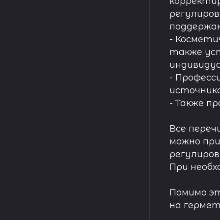
корректир
регулиров
поддержа
- Космети
также ус
индивидуа
- Професс
источнико
- Также п
Все переч
можно при
регулиров
При необх
Помимо эт
на гермет