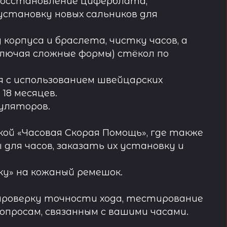
восстановление циферблата,
установку новых сальников для
орпуса и браслета, чистку часов, а
лючая сложные формы) стёкол по
 с использованием швейцарских
18 месяцев.
муляторов.
ой «Часовая Скорая Помощь», где также
ля часов, заказать их установку и
у» на кожаный ремешок.
проверку точности хода, тестирование
просам, связанным с вашими часами.