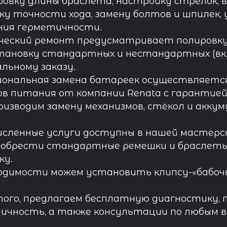
овку длины браслета, настройку стрелок, 
ку точности хода, замену болтов и шпилек, 
ния герметичности.
ческий ремонт предусматривает полировку к
тановку стандартных и нестандартных (вк
льному заказу.
иональная замена батареек осуществляется
в питания от компании Renata с гарантией 
роизводим замену механизмов, стёкол и акку
исленные услуги доступны в нашей мастерск
обрести стандартные ремешки и браслеты д
ку.
одимости можем установить клипсу-«бабочк
ого, предлагаем бесплатную диагностику, 
ичность, а также консультации по любым во