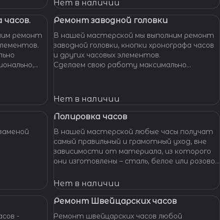
Нет в наличии
 часов.
Ремонт заводной головки
ним ремонт
В нашей мастерской мы выполним ремонт
элементов.
заводной головки, кнопки хронографа часов
льно
и других часовых элементов.
ионально,
Сделаем свою работу максимально
их часов.
бережно, аккуратно и профессионально,
устраним любые неполадки ваших часов.
Нет в наличии
Полировка часов
заменой
В нашей мастерской любые часы получат
самый правильный и грамотный уход, вне
зависимости от материала, из которого
они изготовлены – сталь, белое или розовое
золото, титан, алюминий и т. п. – наши
специалисты отполируют практически
Нет в наличии
любой материал.
Ремонт Швейцарских часов
сов -
Ремонт швейцарских часов любой