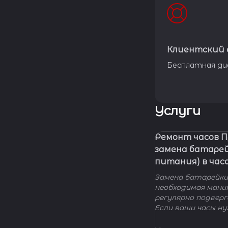
Клиентский 
Бесплатная ди
Услуги
Ремонт часов 
замена батаре
питания) в час
Замена батарейки 
необходимая мани
регулярно подвер
Если ваши часы н
элемента питания