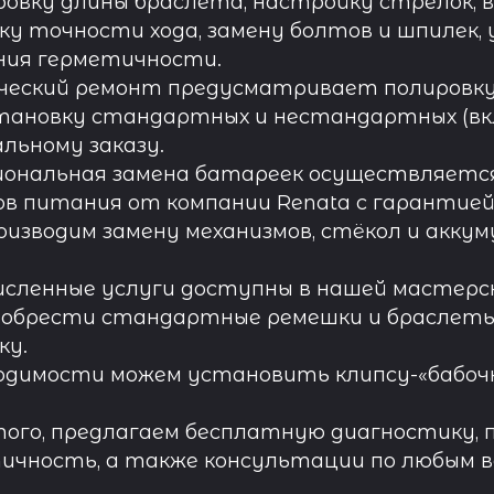
овку длины браслета, настройку стрелок, 
ку точности хода, замену болтов и шпилек, 
ния герметичности.
ческий ремонт предусматривает полировку к
тановку стандартных и нестандартных (вк
льному заказу.
иональная замена батареек осуществляется
в питания от компании Renata с гарантией 
роизводим замену механизмов, стёкол и акку
исленные услуги доступны в нашей мастерск
обрести стандартные ремешки и браслеты д
ку.
одимости можем установить клипсу-«бабочк
ого, предлагаем бесплатную диагностику, 
ичность, а также консультации по любым во