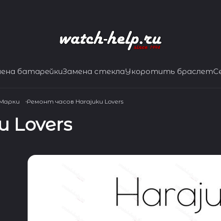
мена батарейки
Замена стекла
Укоротить браслет
С
 Марки
Ремонт часов Harajuku Lovers
 Lovers