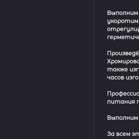
Выполним
укоротим
отрегулир
герметич
Произвед
Хромирова
также изг
часов изг
Профессио
питания п
Выполним 
За всем 