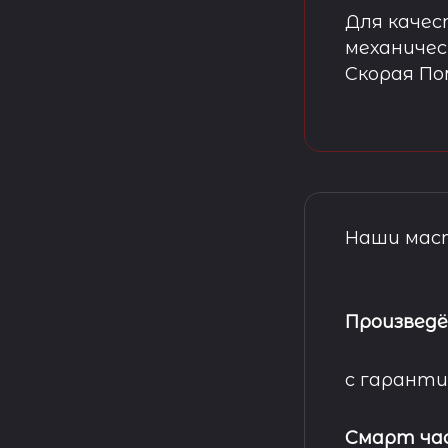
Для качес
механичес
Скорая П
Наши маст
Произведё
с гаранти
Смарт ча