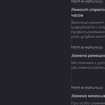
нашу мастерскую!
Нет в наличии
удовольствием п
вашу проблему и 
Ремонт стрело
батарейки профес
часов
качественно и по 
Выполним ремонт 
циферблата и стр
профессиональном
клея, углубим мес
клея и направляющ
стрелки, метки, к
Нет в наличии
крепления цифербл
Замена ремешка
Мы поможем с уста
или заменой реме
Нет в наличии
Замена механиз
При особо сложных