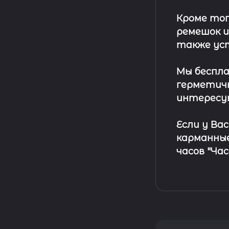
Кроме тог
ремешок
и
также ус
Мы беспла
герметичн
интересу
Если у Ва
карманные
часов "Ча