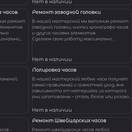
Нет в наличии
 часов.
Ремонт заводной головки
ним ремонт
В нашей мастерской мы выполним ремонт
элементов.
заводной головки, кнопки хронографа часов
льно
и других часовых элементов.
ионально,
Сделаем свою работу максимально
их часов.
бережно, аккуратно и профессионально,
устраним любые неполадки ваших часов.
Нет в наличии
Полировка часов
заменой
В нашей мастерской любые часы получат
самый правильный и грамотный уход, вне
зависимости от материала, из которого
они изготовлены – сталь, белое или розовое
золото, титан, алюминий и т. п. – наши
специалисты отполируют практически
Нет в наличии
любой материал.
Ремонт Швейцарских часов
сов -
Ремонт швейцарских часов любой