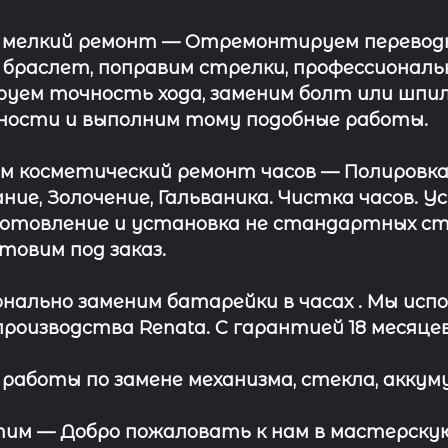
 мелкий ремонт
— Отремонтируем переводну
 браслет, поправим стрелки, профессионал
уем точность хода, заменим болт или шпил
ности и выполним тому подобные работы.
ём косметический ремонт часов
— Полировка
ние, Золочение, Гальваника. Чистка часов. 
отовление и установка не стандартных сте
отовим под заказ.
нально заменим батарейки в часах .
Мы испо
роизводства Renata. С гарантией 18 месяцев
работы по замене механизма, стекла, аккуму
этим —
Добро пожаловать к нам в мастерскую