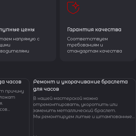
тупные цены
Гарантия качества
таем напрямую с
Соответствуем
щими
требованиям и
зводителями
стандартам качества
а часов
Ремонт и укорачивание браслета
для часов
т причину
дложат
В нашей мастерской можно
я.
отремонтировать, укоротить или
сов
заменить металлический браслет.
тобы
Мы ремонтируем литые и штампованные
ущенной
браслеты даже с самыми сложными по
.
форме и внешнему виду звеньями, чистим и
освежаем их внешний вид,