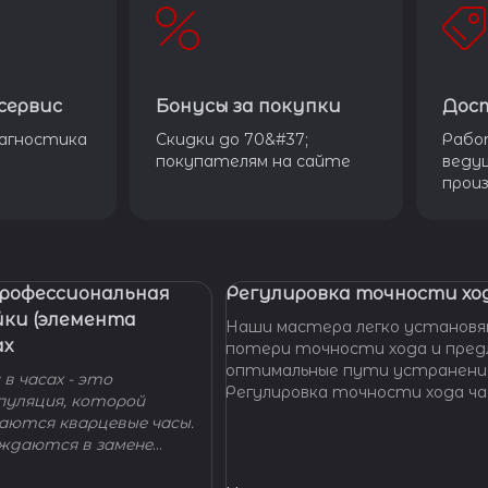
сервис
Бонусы за покупки
Дос
агностика
Скидки до 70&#37;
Рабо
покупателям на сайте
веду
прои
Профессиональная
Регулировка точности ход
йки (элемента
Наши мастера легко установя
ах
потери точности хода и пре
оптимальные пути устранени
в часах - это
Регулировка точности хода ча
пуляция, которой
проводится таким образом, ч
гаются кварцевые часы.
отклонение не превышало доп
уждаются в замене
производителем погрешности
 - добро пожаловать в