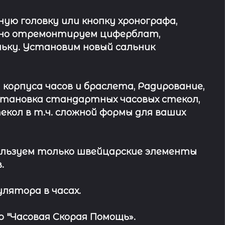
ю головку или кнопку хронографа,
ьно отремонтируем циферблат,
ьку. Установим новый сальник
 корпуса часов и браслета, Радирование,
Установка стандартных часовых стекол,
кол в т.ч. сложной формы для ваших
льзуем только швейцарские элементы
.
лятора в часах.
 "Часовая Скорая Помощь».