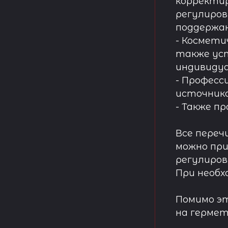
корректир
регулиров
поддержа
- Космети
также ус
индивидуа
- Професс
источнико
- Также п
Все переч
можно при
регулиров
При необх
Помимо эт
на гермет