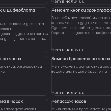
 Наши мастера с
Нет в наличии
омогут вам решить
произведут замену
к и циферблата
Ремонт кнопки хронографа
сионально, быстро,
В нашей мастерской мы выпол
доступной цене.
кнопки часов и других часовых 
или исправим дефекты
Сделаем свою работу максима
елок на
бережно, аккуратно и професс
 уровне, удалим остатки
устраним любые неполадки ваш
та для лучшего сцепления
их. Закрепим слетевшие
амни. Восстановим
Нет в наличии
ата к механизму.
 на часах
Замена браслета на часах
новкой, регулировкой
Мы поможем с установкой или 
шка
вашего или нашего браслета
Нет в наличии
ма в часах
Репассаж часов
 неполадках часов и
Мы выполняем профилактику ча