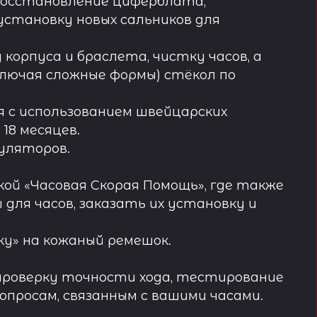
восстановление циферблата,
установку новых сальников для
орпуса и браслета, чистку часов, а
лючая сложные формы) стёкол по
 с использованием швейцарских
18 месяцев.
муляторов.
ой «Часовая Скорая Помощь», где также
ля часов, заказать их установку и
у» на кожаный ремешок.
проверку точности хода, тестирование
просам, связанным с вашими часами.