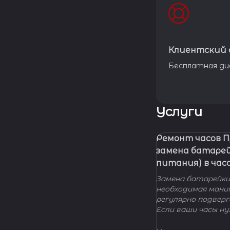
Клиентский 
Бесплатная ди
Услуги
Ремонт часов 
замена батаре
питания) в час
Замена батарейки 
необходимая мани
регулярно подвер
Если ваши часы н
элемента питания