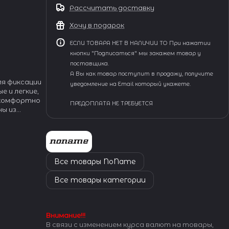
Рассчитать доставку
Хочу в подарок
ЕСЛИ ТОВАРА НЕТ В НАЛИЧИИ ТО При нажатии
кнопки "Подписаться" мы закажем товар у
поставщика.
А Вы как товар поступит в продажу, получите
ля фиксации
уведомление на Email который укажете.
е и легкие,
 комфортно
ПРЕДОПЛАТА НЕ ТРЕБУЕТСЯ
ны из
му и долгое
 для
Все товары NoName
Все товары категории
Внимание!!!
В связи с изменением курса валют на товары,