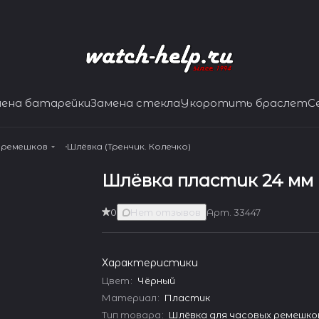
мена батарейки
Замена стекла
Укоротить браслет
С
я ремешков
Шлёвка (Тренчик. Колечко)
Шлёвка пластик 24 мм
0
Нет отзывов
Арт.
33447
Характеристики
Цвет
:
Чёрный
Материал
:
Пластик
Тип товара
:
Шлёвка для часовых ремешко