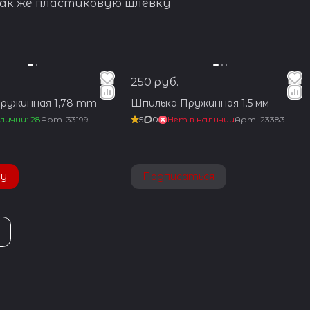
так же пластиковую шлёвку
250 руб.
ружинная 1,78 mm
Шпилька Пружинная 1.5 мм
личии: 28
Арт.
33199
5
0
Нет в наличии
Арт.
23383
ну
Подписаться