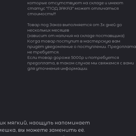
которые отсутствуют на складе и имеют
статус "ПОД ЗАКАЗ" может отличаться
стоимость!!!
Товар под Заказ выполняется от 3х дней до
нескольких месяцев
(зависит от наличия на складе поставщика)
Когда товар поступит в мастерскую вам
придёт уведомление о поступлении. Предоплата
не требуется.
Если товар дороже 5000р и потребуется
предоплата, в таком случае мы свяжемся с вами
для уточнения информации.
стик мягкий, наощупь напоминает
мешка, вы можете заменить её.