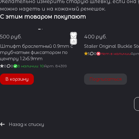
Желательно измерить старую шлевку, если она у
можно надеть и на кожаный ремешок.
С этим товаром покупают
500 руб.
400 руб.
Штифт браслетный 0.9mm с
Stailer Original Buckle St
трубчатым фиксатором по
5
0
Нет в наличии
Ар
центру 1.2x5.9mm
0
0
В наличии: 10
Арт.
84399
В корзину
Подписаться
Назад к списку