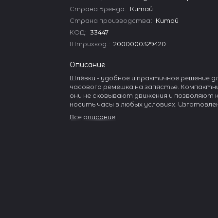
Страна Бренда
:
Китай
Страна производства
:
Китай
КОД
:
33447
Штрихкод.
:
2000000329420
Описание
Шлёвки - удобное и практичное решение д
часового ремешка на запястье. Компактны
они не сковывают движения и позволяют
носить часы в любых условиях. Изготовле
прочного материала, сохраняют свою фор
Все описание
время остаются незаметными. Подходят
различных типов ремешков.