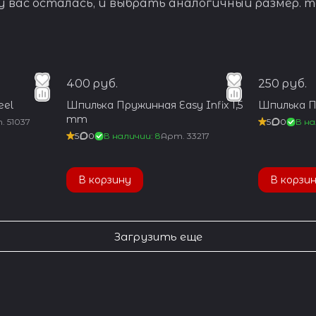
 вас осталась, и выбрать аналогичный размер. 
400 руб.
250 руб.
eel
Шпилька Пружинная Easy Infix 1,5
Шпилька П
mm
т.
51037
5
0
В на
5
0
В наличии: 8
Арт.
33217
В корзину
В корзи
Загрузить еще