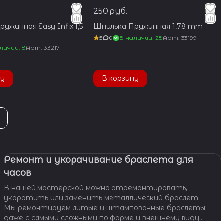
250 руб.
ужинная Easy Infix 1,5
Шпилька Пружинная 1,78 mm
5
0
В наличии: 28
Арт.
33199
личии: 8
Арт.
33217
ну
В корзину
Ремонт и укорачивание браслета для
часов
В нашей мастерской можно отремонтировать,
укоротить или заменить металлический браслет.
Мы ремонтируем литые и штампованные браслеты
даже с самыми сложными по форме и внешнему виду