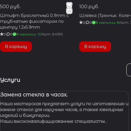
500 руб.
100 руб.
Штифт браслетный 0.9mm с
Шлёвка (Тренчик. Колеч
трубчатым фиксатором по
0
0
В наличии: 8
Арт.
центру 1.2x5.9mm
0
0
В наличии: 10
Арт.
84399
В корзину
В корзину
Услуги
Замена стекла в часах.
Наша мастерская предлагает услуги по изготовлению и
замене стекол для наручных часов, а также ювелирных
изделий и бижутерии.
Наши высококвалифицированные специалисты
обладают многолетним опытом работы, что