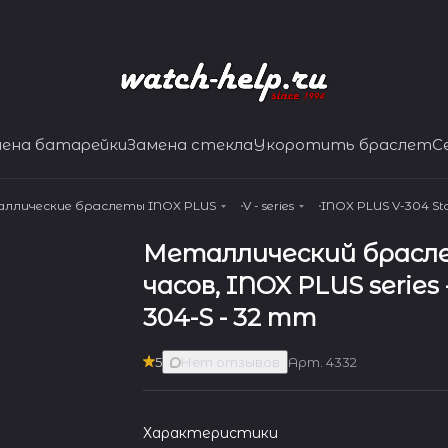
мена батарейки
Замена стекла
Укоротить браслет
С
ллические браслеты INOX PLUS
V - series
INOX PLUS V-304 Stai
Металлический брасл
часов, INOX PLUS series -
304-S - 32 mm
5
Нет отзывов
Арт.
4332
Характеристики