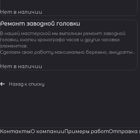
позволяет нам с уверенностью браться за самые
сложные задачи.
Нет в наличии
Ремонт заводной головки
В нашей мастерской мы выполним ремонт заводной
головки, кнопки хронографа часов и других часовых
элементов.
Сделаем свою работу максимально бережно, аккуратно
и профессионально, устраним любые неполадки ваших
часов.
Нет в наличии
Назад к списку
Контакты
О компании
Примеры работ
Отправка 