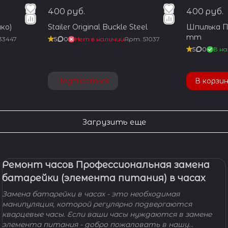
400 руб.
400 руб.
ко)
Stailer Original Buckle Steel
Шпилька Пр
mm
33447
5
0
Нет в наличии
Арт.
51037
5
0
В на
Подписаться
В корзи
Загрузить еще
Ремонт часов Профессиональная замена
батарейки (элемента питания) в часах
Замена батарейки в часах - это необходимая
манипуляция, которой регулярно подвергаются
кварцевые часы. Если ваши часы нуждаются в замене
элемента питания - добро пожаловать в нашу