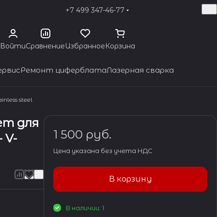
+7 499 347-46-77
Войти
Сравнение
Избранное
Корзина
ервис
Ремонт циферблата
Лазерная сварка
nless steel
ет для
1 500 руб.
 V-
Цена указана без учета НДС
В корзину
В наличии: 1