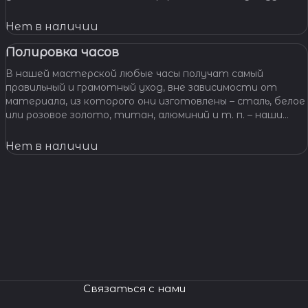
звеньями, чистим и освежаем их внешний вид,
Нет в наличии
Полировка часов
В нашей мастерской любые часы получат самый
правильный и грамотный уход, вне зависимости от
материала, из которого они изготовлены – сталь, белое
или розовое золото, титан, алюминий и т. п. – наши
специалисты отполируют практически любой
материал.
Нет в наличии
Связаться с нами