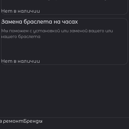
мастерскую! Наши мастера с удовольствием помогут
вам решить вашу проблему и произведут замену
Нет в наличии
батарейки профессионально, быстро, качественно и по
доступной цене.
Замена браслета на часах
Мы поможем с установкой или заменой вашего или
нашего браслета
Нет в наличии
в ремонт
Бренды