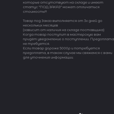
которые отсутствуют на складе и имеют
статус "ПОД ЗАКАЗ" может отличаться
стоимость!!!
Товар под Заказ выполняется от 3х дней до
нескольких месяцев
(зависит от наличия на складе поставщика)
Когда товар поступит в мастерскую вам
придёт уведомление о поступлении. Предоплата
не требуется.
Если товар дороже 5000р и потребуется
предоплата, в таком случае мы свяжемся с вами
для уточнения информации.