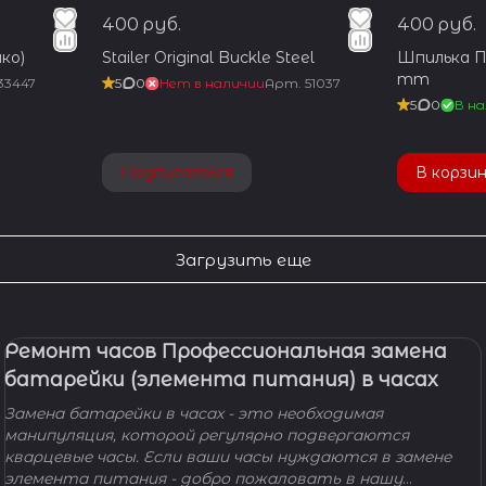
400 руб.
400 руб.
ко)
Stailer Original Buckle Steel
Шпилька Пр
mm
33447
5
0
Нет в наличии
Арт.
51037
5
0
В на
Подписаться
В корзи
Загрузить еще
Ремонт часов Профессиональная замена
батарейки (элемента питания) в часах
Замена батарейки в часах - это необходимая
манипуляция, которой регулярно подвергаются
кварцевые часы. Если ваши часы нуждаются в замене
элемента питания - добро пожаловать в нашу