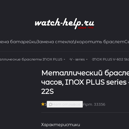
мена батарейки
Замена стекла
Укоротить браслет
С
ллические браслеты INOX PLUS
V - series
INOX PLUS V-602 Stai
Металлический брасл
часов, INOX PLUS series 
22S
5
Нет отзывов
Арт.
33356
Характеристики