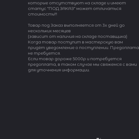
которые отсутствуют на складе и имеют
статус "ПОД ЗАКАЗ" может отличаться
стоимость!!!
Товар под Заказ выполняется от 3х дней до
нескольких месяцев
(зависит от наличия на складе поставщика)
Когда товар поступит в мастерскую вам
придёт уведомление о поступлении. Предоплата
не требуется.
Если товар дороже 5000р и потребуется
предоплата, в таком случае мы свяжемся с вами
для уточнения информации.