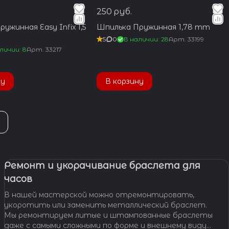
250 руб.
ужинная Easy Infix 1,5
Шпилька Пружинная 1,78 mm
5
0
В наличии: 28
Арт.
33199
личии: 8
Арт.
33217
ну
В корзину
Ремонт и укорачивание браслета для
часов
В нашей мастерской можно отремонтировать,
укоротить или заменить металлический браслет.
Мы ремонтируем литые и штампованные браслеты
даже с самыми сложными по форме и внешнему виду