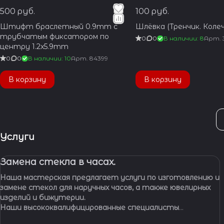
500 руб.
100 руб.
Штифт браслетный 0.9mm с
Шлёвка (Тренчик. Колеч
трубчатым фиксатором по
0
0
В наличии: 8
Арт.
центру 1.2x5.9mm
0
0
В наличии: 10
Арт.
84399
В корзину
В корзину
Услуги
Замена стекла в часах.
Наша мастерская предлагает услуги по изготовлению и
замене стекол для наручных часов, а также ювелирных
изделий и бижутерии.
Наши высококвалифицированные специалисты
обладают многолетним опытом работы, что