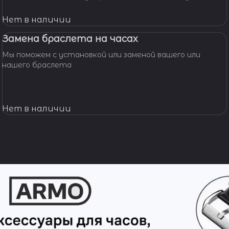
мастерскую! Наши мастера с удовольствием помогут
вам решить вашу проблему и произведут замену
Нет в наличии
батарейки профессионально, быстро, качественно и по
доступной цене.
Замена браслета на часах
Мы поможем с установкой или заменой вашего или
нашего браслета
Нет в наличии