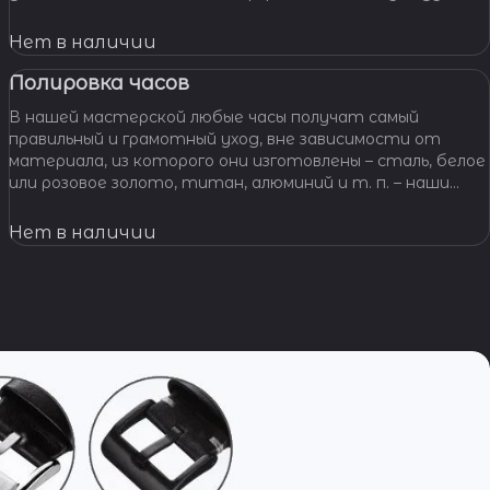
звеньями, чистим и освежаем их внешний вид,
Нет в наличии
Полировка часов
В нашей мастерской любые часы получат самый
правильный и грамотный уход, вне зависимости от
материала, из которого они изготовлены – сталь, белое
или розовое золото, титан, алюминий и т. п. – наши
специалисты отполируют практически любой
материал.
Нет в наличии