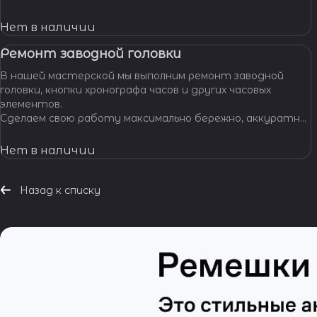
позволяет нам с уверенностью браться за самые
сложные задачи.
Нет в наличии
Ремонт заводной головки
В нашей мастерской мы выполним ремонт заводной
головки, кнопки хронографа часов и других часовых
элементов.
Сделаем свою работу максимально бережно, аккуратно
и профессионально, устраним любые неполадки ваших
часов.
Нет в наличии
Назад к списку