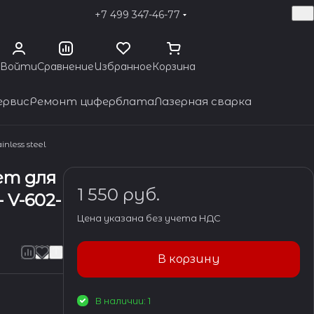
+7 499 347-46-77
Войти
Сравнение
Избранное
Корзина
ервис
Ремонт циферблата
Лазерная сварка
nless steel
ет для
1 550 руб.
- V-602-
Цена указана без учета НДС
В корзину
В наличии: 1