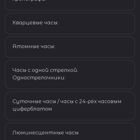
Истории часов
Кварцевые часы:
Истории часов
Атомные часы:
Истории часов
Часы с одной стрелкой.
Однострелочники:
Истории часов
Суточные часы / часы с 24-рёх часовым
циферблатом
Истории часов
Люминесцентные часы