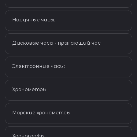
Истории часов
Наручные часы:
Истории часов
Дисковые часы - прыгающий час
Истории часов
Электронные часы:
Истории часов
Хронометры
Истории часов
Морские хронометры
Истории часов
Хронографы