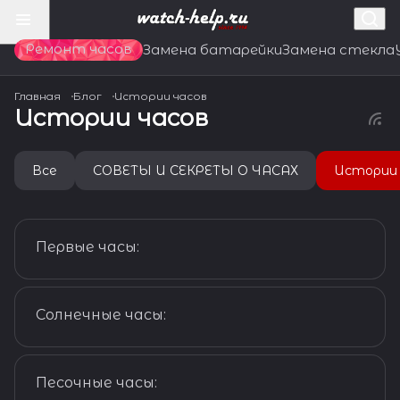
Ремонт часов
Замена батарейки
Замена стекла
Главная
Блог
Истории часов
Истории часов
Все
СОВЕТЫ И СЕКРЕТЫ О ЧАСАХ
Истории 
Истории часов
Первые часы:
Истории часов
Солнечные часы:
Истории часов
Песочные часы: