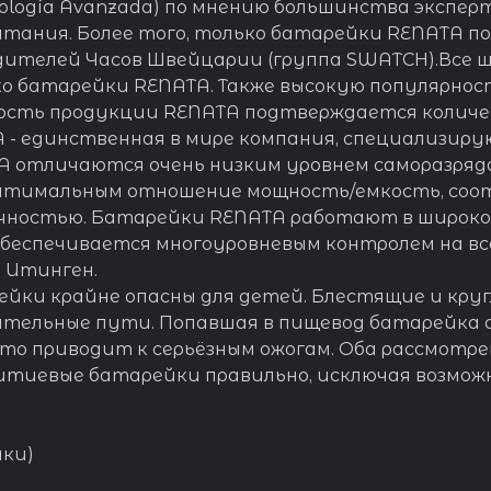
cnología Avanzada) по мнению большинства экспе
питания. Более того, только батарейки RENATA
ителей Часов Швейцарии (группа SWATCH).Все 
ко батарейки RENATA. Также высокую популярнос
ность продукции RENATA подтверждается количе
A - единственная в мире компания, специализир
отличаются очень низким уровнем саморазряда (
 оптимальным отношение мощность/емкость, со
чностью. Батарейки RENATA работают в широко
 обеспечивается многоуровневым контролем на вс
 Итинген.
йки крайне опасны для детей. Блестящие и круг
тельные пути. Попавшая в пищевод батарейка с
то приводит к серьёзным ожогам. Оба рассмотре
тиевые батарейки правильно, исключая возможн
йки)