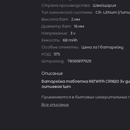
Страна производства
:
Швейцария
Тип химической системы
:
CR- Lithium (Лит
Высота бат
:
2 мм
Диаметр бат
:
16 мм
Напряжение
:
3 v
Емкость
:
68 mAh
Особые отметки
:
Цена за 1 батарейку
КОД
:
575
Штрихкод.
:
785618117929
Описание
Батарейка таблетка RENATA CR1620 3v д
литиевая 1шт
Применяются в бытовых измерительных п
игрушках, фототехнике, компьютерной те
Все описание
брелоках, охранных системах, в медицинс
оборудовании, в военной и авиационной о
космонавтике и т.п.