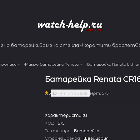
мена батарейки
Замена стекла
Укоротить браслет
С
ктроники
Микро батарейки Renata
Батарейки Renata Lithium
Батарейка Renata CR1
5
Нет отзывов
Арт.
575
Характеристики
КОД
:
575
Тип товара
:
Батарейка
Страна Бренда
:
Швейцария