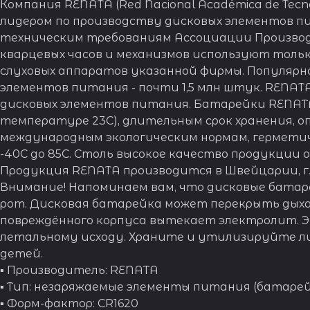
Компания RENATA (Red Nacional Académica de Te
лидером по производству дисковых элементов 
техническим требованиям Ассоциации Производ
кварцевых часов и механизмов используют толь
слуховых аппаратов указанной фирмы. Популяр
элементов питания - почти 1,5 млн штук. RENAT
дисковых элементов питания. Батарейки RENATA 
температуре 23С), длительным срок хранения,
международным экологическим нормам, гермети
-40С до 85С. Столь высокое качество продукции
Продукция RENATA производится в Швейцарии, г.
Внимание! Напоминаем вам, что дисковые батаре
рот. Дисковая батарейка может перекрыть дыха
повреждённого корпуса вытекает электролит. Э
летальному исходу. Храните и утилизируйте ли
детей.
▪ Производитель: RENATA
▪ Тип: незаряжаемые элементы питания (батаре
▪ Форм-фактор: CR1620