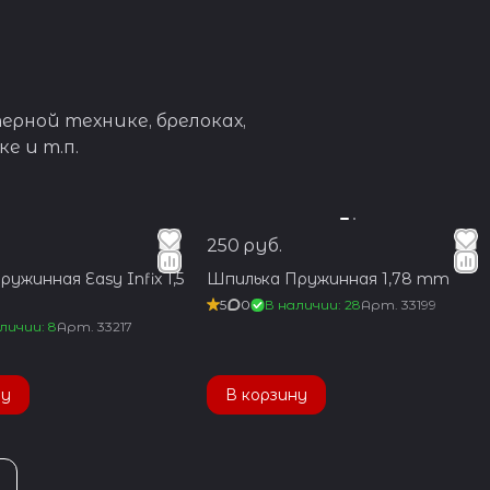
рной технике, брелоках,
е и т.п.
250 руб.
ужинная Easy Infix 1,5
Шпилька Пружинная 1,78 mm
5
0
В наличии: 28
Арт.
33199
личии: 8
Арт.
33217
ну
В корзину