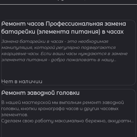
Ремонт часов Профессиональная замена
батарейки (элемента питания) в часах
Замена батарейки в часах - это необходимая
манипуляция, которой регулярно подвергаются
кварцевые часы. Если ваши часы нуждаются в замене
элемента питания - добро пожаловать в нашу
мастерскую! Наши мастера с удовольствием помогут
вам решить вашу проблему и произведут замену
батарейки профессионально, быстро, качественно и по
Нет в наличии
доступной цене.
Ремонт заводной головки
В нашей мастерской мы выполним ремонт заводной
головки, кнопки хронографа часов и других часовых
элементов.
Сделаем свою работу максимально бережно, аккуратно
и профессионально, устраним любые неполадки ваших
часов.