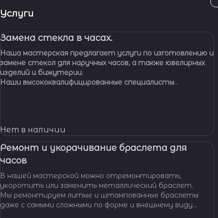
Услуги
Замена стекла в часах.
Наша мастерская предлагает услуги по изготовлению и
замене стекол для наручных часов, а также ювелирных
изделий и бижутерии.
Наши высококвалифицированные специалисты
обладают многолетним опытом работы, что
позволяет нам с уверенностью браться за самые
сложные задачи.
Нет в наличии
Ремонт и укорачивание браслета для
часов
В нашей мастерской можно отремонтировать,
укоротить или заменить металлический браслет.
Мы ремонтируем литые и штампованные браслеты
даже с самыми сложными по форме и внешнему виду
звеньями, чистим и освежаем их внешний вид,