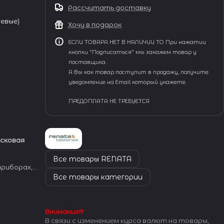
Рассчитать доставку
иевые)
Хочу в подарок
ЕСЛИ ТОВАРА НЕТ В НАЛИЧИИ ТО При нажатии
кнопки "Подписаться" мы закажем товар у
поставщика.
А Вы как товар поступит в продажу, получите
уведомление на Email который укажете.
ПРЕДОПЛАТА НЕ ТРЕБУЕТСЯ
исковая
Все товары RENATA
риборах,
хнике,
Все товары категории
ком
траслях,
Внимание!!!
В связи с изменением курса валют на товары,