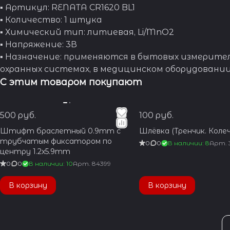
▪ Артикул: RENATA CR1620 BL1
▪ Количество: 1 штука
▪ Химический тип: литиевая, Li/MnO2
▪ Напряжение: 3В
▪ Назначение: применяются в бытовых измерител
охранных системах, в медицинском оборудовании,
С этим товаром покупают
500 руб.
100 руб.
Штифт браслетный 0.9mm с
Шлёвка (Тренчик. Колеч
трубчатым фиксатором по
0
0
В наличии: 8
Арт.
центру 1.2x5.9mm
0
0
В наличии: 10
Арт.
84399
В корзину
В корзину