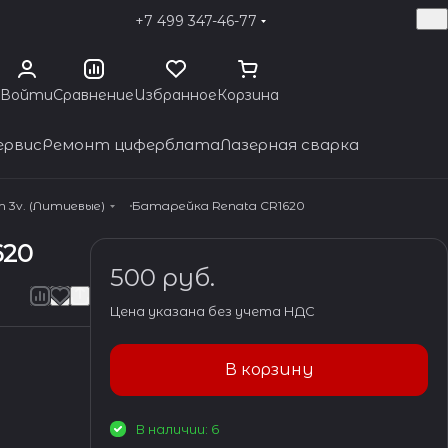
+7 499 347-46-77
Войти
Сравнение
Избранное
Корзина
ервис
Ремонт циферблата
Лазерная сварка
 3v. (Литиевые)
Батарейка Renata CR1620
620
500 руб.
Цена указана без учета НДС
В корзину
В наличии: 6