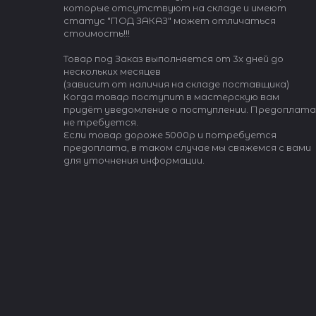
которые отсутствуют на складе и имеют
статус "ПОД ЗАКАЗ" может отличаться
стоимость!!!
Товар под Заказ выполняется от 3х дней до
нескольких месяцев
(зависит от наличия на складе поставщика)
Когда товар поступит в мастерскую вам
придёт уведомление о поступлении. Предоплата
не требуется.
Если товар дороже 5000р и потребуется
предоплата, в таком случае мы свяжемся с вами
для уточнения информации.