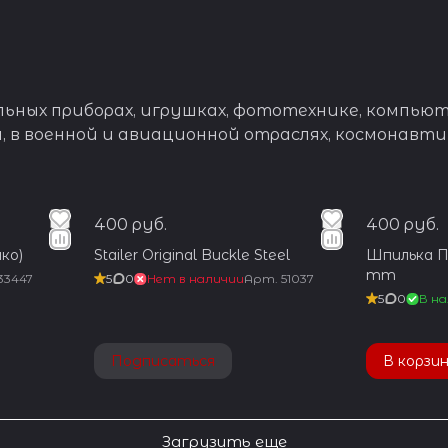
ьных приборах, игрушках, фототехнике, компьюте
 в военной и авиационной отраслях, космонавтик
400 руб.
400 руб.
ко)
Stailer Original Buckle Steel
Шпилька Пр
mm
33447
5
0
Нет в наличии
Арт.
51037
5
0
В на
Подписаться
В корзи
Загрузить еще