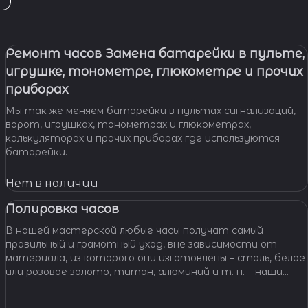
Ремонт часов Замена батарейки в пульте,
игрушке, тонометре, глюкометре и прочих
приборах
Мы так же меняем батарейки в пультах сигнализаций,
ворот, игрушках, тонометрах и глюкометрах,
калькуляторах и прочих приборах где используются
батарейки.
Нет в наличии
Полировка часов
В нашей мастерской любые часы получат самый
правильный и грамотный уход, вне зависимости от
материала, из которого они изготовлены – сталь, белое
или розовое золото, титан, алюминий и т. п. – наши
специалисты отполируют практически любой
материал.