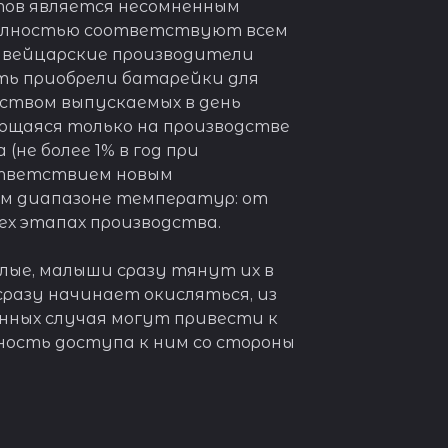
ртов является несомненным
 полностью соответствуют всем
швейцарские производители
ть приобрели батарейки для
ством выпускаемых в день
ующаяся только на производстве
не более 1% в год при
ответствием новым
м диапазоне температур: от
ех этапах производства.
лые, малыши сразу тянут их в
разу начинает окисляться, из
нных случая могут привести к
ость доступа к ним со стороны