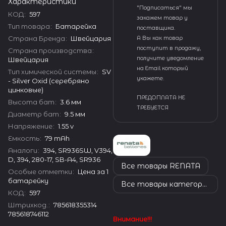
Характеристики
"Подписаться" мы
КОД
:
597
закажем товар у
Тип товара
:
Батарейка
поставщика.
Страна Бренда
:
Швейцария
А Вы как товар
поступит в продажу,
Страна производства
:
получите уведомление
Швейцария
на Email который
Тип химической системы
:
SV
укажете.
- Silver Oxid (серебряно
цинковые)
ПРЕДОПЛАТА НЕ
Высота бат
:
3.6 мм
ТРЕБУЕТСЯ
Диаметр бат
:
9.5 мм
Напряжение
:
1.55 v
Емкость
:
79 mAh
Аналоги
:
394, SR936SW, V394,
D, 394, 280-17, SB-A4, SR936
Все товары RENATA
Особые отметки
:
Цена за 1
батарейку
Все товары категории
КОД
:
597
Штрихкод.
:
785618355314
785618746112
Внимание!!!