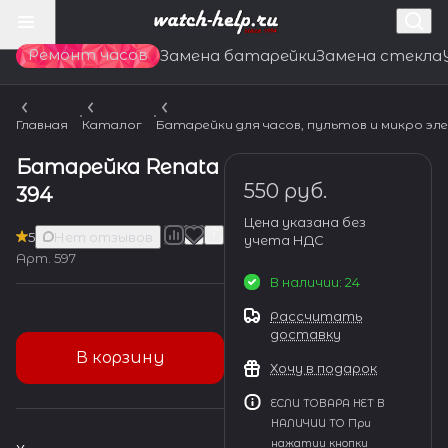
Ремонт часов
Замена батарейки
Замена стекла
Главная
Каталог
Батарейки для часов, пультов и микро э
Батарейка Renata
550 руб.
394
Цена указана без
5
Нет отзывов
учета НДС
Арт.
597
В наличии: 24
Рассчитать
доставку
В корзину
Хочу в подарок
ЕСЛИ ТОВАРА НЕТ В
НАЛИЧИИ ТО При
нажатии кнопки