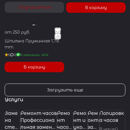
Подписаться
В корзину
от 250 руб.
Шпилька Пружинная 1,78
mm
5
0
В наличии: 404
В корзину
Загрузить еще
Услуги
Заме
Ремонт часов
Ремо
Ремо
Рем
Полировк
на
Профессиона
нт
нт и
онт
а часов
стек
льная замена
часов
укор
заво
В нашей