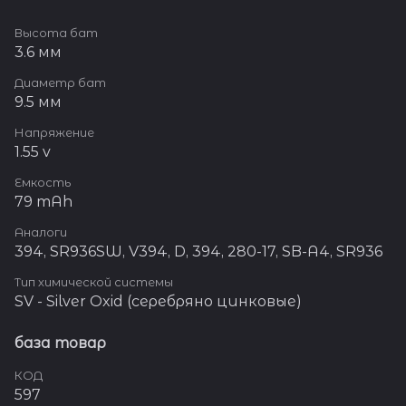
Высота бат
3.6 мм
Диаметр бат
9.5 мм
Напряжение
1.55 v
Емкость
79 mAh
Аналоги
394, SR936SW, V394, D, 394, 280-17, SB-A4, SR936
Тип химической системы
SV - Silver Oxid (серебряно цинковые)
база товар
КОД
597