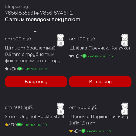
Штрихкод.
785618355314 785618746112
С этим товаром покупают
от 500 руб.
от 100 руб.
Штифт браслетный
Шлёвка (Тренчик. Колечко)
0.9mm с трубчатым
0
0
В наличии: 36
фиксатором по центру
1.2x5.9mm
0
0
В наличии: 95
В корзину
В корзину
от 400 руб.
от 400 руб.
Stailer Original Buckle Steel
Шпилька Пружинная Easy
Infix 1,5 mm
5
0
В наличии: 10
5
0
В наличии: 57