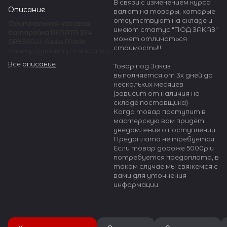
В связи с изменением курса
Описание
валют на товары, которые
отсутствуют на складе и
Оригинальная часовая
имеют статус "ПОД ЗАКАЗ"
батарейка RENATA 394
может отличаться
SR936SW.
Swiss Made
стоимость!!!
Размер (диаметр х высота)
9.5 х 3.6 мм
Все описание
Товар под Заказ
выполняется от 3х дней до
Батарейки для часов
нескольких месяцев
RENATA 394 применяются в
(зависит от наличия на
кварцевых и электронных
складе поставщика)
часах, не имеющих
Когда товар поступит в
подсветку экрана и звуковой
мастерскую вам придёт
сигнал будильника. Также
уведомление о поступлении.
применяется в
Предоплата не требуется.
калькуляторах, медицинских
Если товар дороже 5000р и
приборах, LED и RFID
потребуется предоплата, в
(радиочастотная
таком случае мы свяжемся с
идентификация)
вами для уточнения
технологиях.
информации.