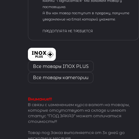
кнопки "Подписаться" мы закажем товар у
поставщика.
А Вы как товар поступит в продажу, получите
уведомление на Email который укажете.
ПРЕДОПЛАТА НЕ ТРЕБУЕТСЯ
Все товары INOX PLUS
Все товары категории
Внимание!!!
В связи с изменением курса валют на товары,
которые отсутствуют на складе и имеют
статус "ПОД ЗАКАЗ" может отличаться
стоимость!!!
Товар под Заказ выполняется от 3х дней до
нескольких месяцев