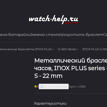
мена батарейки
Замена стекла
Укоротить браслет
С
ллические браслеты INOX PLUS
G-500 Series
INOX PLUS G-505 
Металлический брасл
часов, INOX PLUS series 
S - 22 mm
5
Нет отзывов
Арт.
4385
Характеристики