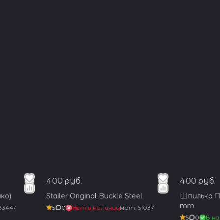
400 руб.
400 руб.
ко)
Stailer Original Buckle Steel
Шпилька Пр
mm
33447
5
0
Нет в наличии
Арт.
51037
5
0
В на