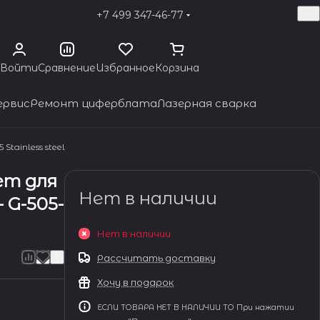
+7 499 347-46-77
Войти
Сравнение
Избранное
Корзина
ервис
Ремонт циферблата
Лазерная сварка
Stainless steel
ет для
Нет в наличии
- G-505-
Нет в наличии
Рассчитать доставку
Хочу в подарок
ЕСЛИ ТОВАРА НЕТ В НАЛИЧИИ ТО При нажатии