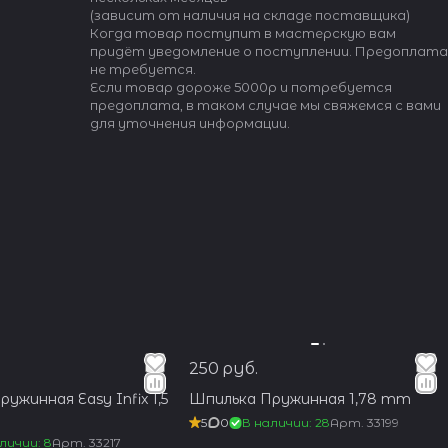
(зависит от наличия на складе поставщика)
Когда товар поступит в мастерскую вам
придёт уведомление о поступлении. Предоплата
не требуется.
Если товар дороже 5000р и потребуется
предоплата, в таком случае мы свяжемся с вами
для уточнения информации.
250 руб.
ужинная Easy Infix 1,5
Шпилька Пружинная 1,78 mm
5
0
В наличии: 28
Арт.
33199
личии: 8
Арт.
33217