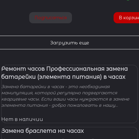
Подписаться
В корзи
Загрузить еще
Ремонт часов Профессиональная замена
батарейки (элемента питания) в часах
Замена батарейки в часах - это необходимая
манипуляция, которой регулярно подвергаются
кварцевые часы. Если ваши часы нуждаются в замене
элемента питания - добро пожаловать в нашу
мастерскую! Наши мастера с удовольствием помогут
вам решить вашу проблему и произведут замену
Нет в наличии
батарейки профессионально, быстро, качественно и по
доступной цене.
Замена браслета на часах