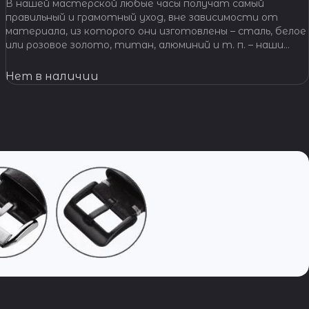
В нашей мастерской любые часы получат самый
правильный и грамотный уход, вне зависимости от
материала, из которого они изготовлены – сталь, белое
или розовое золото, титан, алюминий и т. п. – наши
специалисты отполируют практически любой
материал.
Нет в наличии