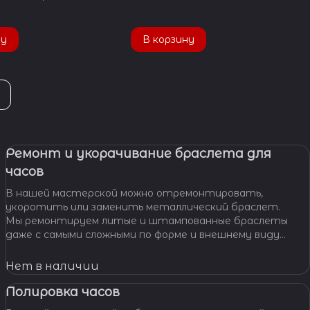
ну
В корзину
Ремонт и укорачивание браслета для
часов
В нашей мастерской можно отремонтировать,
укоротить или заменить металлический браслет.
Мы ремонтируем литые и штампованные браслеты
даже с самыми сложными по форме и внешнему виду
звеньями, чистим и освежаем их внешний вид,
Нет в наличии
Полировка часов