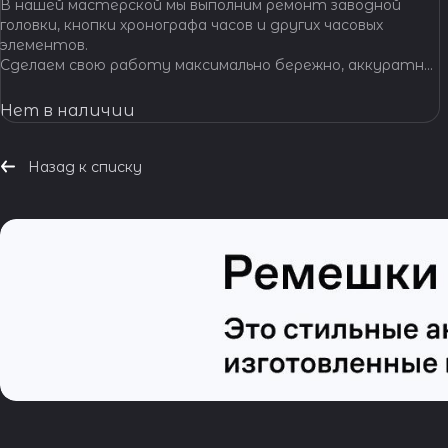
В нашей мастерской мы выполним ремонт заводной
головки, кнопки хронографа часов и других часовых
элементов.
Сделаем свою работу максимально бережно, аккуратно
и профессионально, устраним любые неполадки ваших
часов.
Нет в наличии
Назад к списку