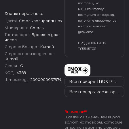
поставщика.
А Вы как товар
Характеристики
поступит в продажу,
Цвет
:
Сталь полированная
получите уведомление
на Email который
Материал
:
Сталь
укажете.
Тип товара
:
Браслет для
часов
ПРЕДОПЛАТА НЕ
Страна Бренда
:
Китай
ТРЕБУЕТСЯ
Страна производства
:
Китай
Серия
:
G
КОД
:
4389
Штрихкод.
:
2000000037974
Все товары INOX PLUS
Все товары категории
Внимание!!!
В связи с изменением курса
валют на товары, которые
отсутствуют на складе и