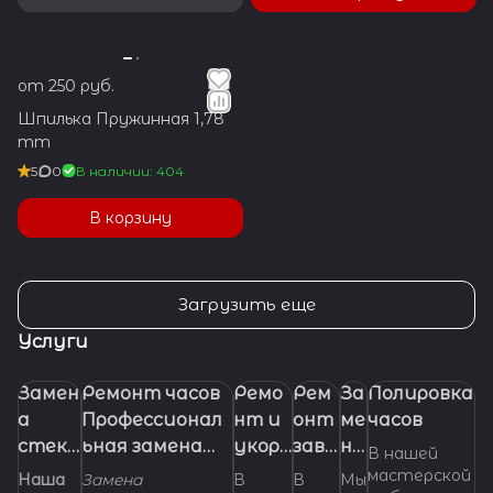
от 250 руб.
Шпилька Пружинная 1,78
mm
5
0
В наличии: 404
В корзину
Загрузить еще
Услуги
Замен
Ремонт часов
Ремо
Рем
За
Полировка
а
Профессионал
нт и
онт
ме
часов
стекл
ьная замена
укора
заво
на
В нашей
а в
батарейки
чиван
дно
бр
мастерской
Наша
Замена
В
В
Мы