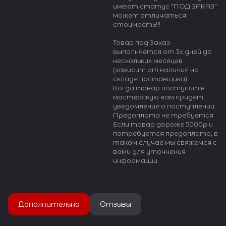
имеют статус "ПОД ЗАКАЗ"
может отличаться
стоимость!!!
Товар под Заказ
выполняется от 3х дней до
нескольких месяцев
(зависит от наличия на
складе поставщика)
Когда товар поступит в
мастерскую вам придёт
уведомление о поступлении.
Предоплата не требуется.
Если товар дороже 5000р и
потребуется предоплата, в
таком случае мы свяжемся с
вами для уточнения
информации.
Дополнительно
Отзывы