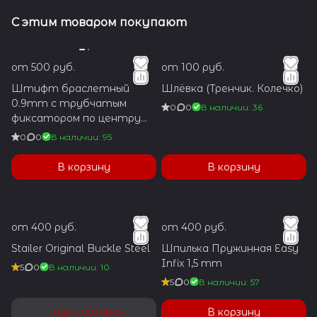
С этим товаром покупают
от 500 руб.
от 100 руб.
Штифт браслетный
Шлёвка (Тренчик. Колечко)
0.9mm с трубчатым
0
0
В наличии: 36
фиксатором по центру
1.2x5.9mm
0
0
В наличии: 95
В корзину
В корзину
от 400 руб.
от 400 руб.
Stailer Original Buckle Steel
Шпилька Пружинная Easy
Infix 1,5 mm
5
0
В наличии: 10
5
0
В наличии: 57
Подписаться
В корзину