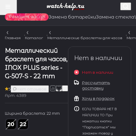
Ремонт часов
Замена батарейки
Замена стекла
Главная
Каталог
Металлические браслеты для часов
Мет
Металлический
Нет в наличии
браслет для часов,
INOX PLUS series -
Нет в наличии
G-507-S - 22 mm
Рассчитать
доставку
5
Нет отзывов
Арт.
4389
Хочу в подарок
ЕСЛИ ТОВАРА НЕТ В
Ширина браслета:
22 mm
НАЛИЧИИ ТО При
нажатии кнопки
"Подписаться" мы
закажем товар у