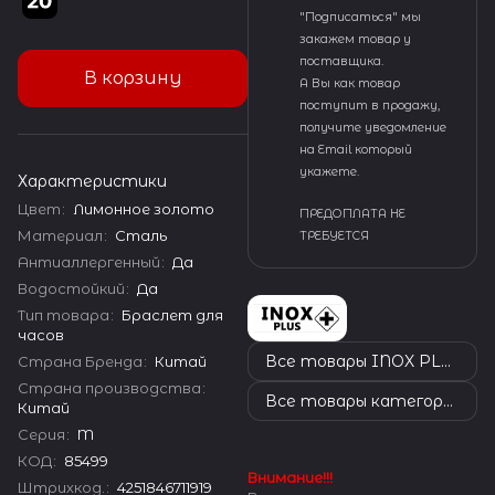
"Подписаться" мы
закажем товар у
поставщика.
В корзину
А Вы как товар
поступит в продажу,
получите уведомление
на Email который
укажете.
Характеристики
Цвет
:
Лимонное золото
ПРЕДОПЛАТА НЕ
Материал
:
Сталь
ТРЕБУЕТСЯ
Антиаллергенный
:
Да
Водостойкий
:
Да
Тип товара
:
Браслет для
часов
Все товары INOX PLUS
Страна Бренда
:
Китай
Страна производства
:
Все товары категории
Китай
Серия
:
M
КОД
:
85499
Внимание!!!
Штрихкод.
:
4251846711919