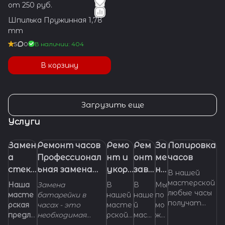
от 250 руб.
Шпилька Пружинная 1,78
mm
5
0
В наличии: 404
В корзину
Загрузить еще
Услуги
Замен
Ремонт часов
Ремо
Рем
За
Полировка
а
Профессионал
нт и
онт
ме
часов
стекл
ьная замена
укора
заво
на
В нашей
а в
батарейки
чиван
дно
бр
мастерской
Наша
Замена
В
В
Мы
любые часы
часах.
(элемента
ие
й
ас
масте
батарейки в
нашей
наше
по
получат
рская
часах - это
масте
й
мо
питания) в
брасл
голо
ле
самый
предла
необходимая
рской
маст
же
часах
ета
вки
т
правильный
гает
манипуляция,
можно
ерск
м с