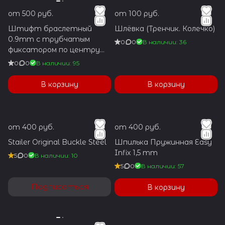
от 500 руб.
от 100 руб.
Штифт браслетный
Шлёвка (Тренчик. Колечко)
0.9mm с трубчатым
0
0
В наличии: 36
фиксатором по центру
1.2x5.9mm
0
0
В наличии: 95
В корзину
В корзину
от 400 руб.
от 400 руб.
Stailer Original Buckle Steel
Шпилька Пружинная Easy
Infix 1,5 mm
5
0
В наличии: 10
5
0
В наличии: 57
Подписаться
В корзину