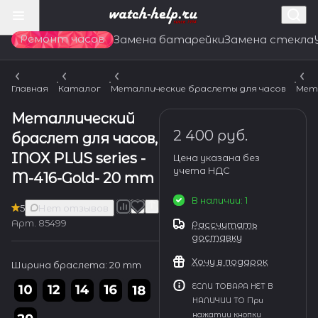
Ремонт часов
Замена батарейки
Замена стекла
Главная
Каталог
Металлические браслеты для часов
Мет
Металлический
2 400 руб.
браслет для часов,
INOX PLUS series -
Цена указана без
учета НДС
M-416-Gold- 20 mm
В наличии: 1
5
Нет отзывов
Арт.
85499
Рассчитать
доставку
Хочу в подарок
Ширина браслета:
20 mm
ЕСЛИ ТОВАРА НЕТ В
НАЛИЧИИ ТО При
нажатии кнопки