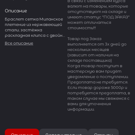
В связи с изменением курса
валют на товары, которые
Описание
отсутствуют на складе и
имеют статус "ПОД ЗАКАЗ"
Браслет сетка Миланское
может отличаться
плетение из нержавеющей
стоимость!!!
стали; застёжка
раскладная клипса с двойной
Товар под Заказ
фиксацией.
Все описание
выполняется от 3х дней до
нескольких месяцев
Серебристый браслет из
(зависит от наличия на
стальной полированной
складе поставщика)
проволоки крупного
Когда товар поступит в
плетения. Расстегивается
мастерскую вам придёт
полностью. Застежка -
уведомление о поступлении.
раскладной замок с
Предоплата не требуется.
фиксатором.
Если товар дороже 5000р и
Дизайн: спортивный /
потребуется предоплата, в
классический.
таком случае мы свяжемся с
вами для уточнения
Толщина браслета: 3 мм,
информации.
длина в закрытом
состоянии 175 мм. Длину
можно отрегулировать до
140 мм, переставляя замок
по браслету.